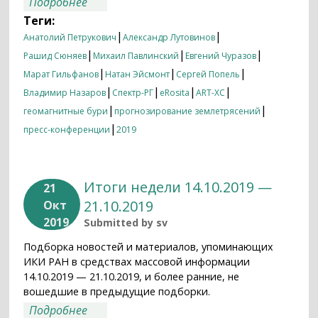
о Итоги недели 21.10.2019 — 28.10.2019
Подробнее
Теги:
|
|
Анатолий Петрукович
Александр Лутовинов
|
|
|
Рашид Сюняев
Михаил Павлинский
Евгений Чуразов
|
|
|
Марат Гильфанов
Натан Эйсмонт
Сергей Попель
|
|
|
|
Владимир Назаров
Спектр-РГ
eRosita
ART-XC
|
|
геомагнитные бури
прогнозирование землетрясений
|
пресс-конференции
2019
Итоги недели 14.10.2019 —
21
21.10.2019
Окт
2019
Submitted by
sv
Подборка новостей и материалов, упоминающих
ИКИ РАН в средствах массовой информации
14.10.2019 — 21.10.2019, и более ранние, не
вошедшие в предыдущие подборки.
о Итоги недели 14.10.2019 — 21.10.2019
Подробнее