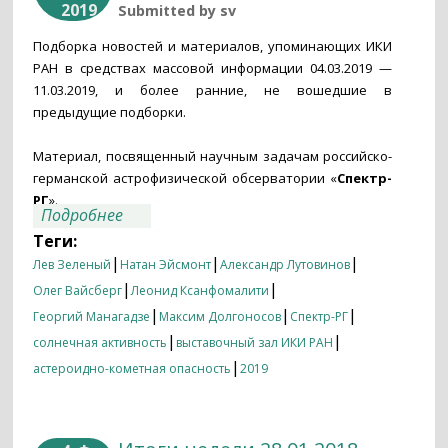
2019
Submitted by
sv
Подборка новостей и материалов, упоминающих ИКИ
РАН в средствах массовой информации 04.03.2019 —
11.03.2019, и более ранние, не вошедшие в
предыдущие подборки.
Материал, посвященный научным задачам российско-
германской астрофизической обсерватории «
Спектр-
РГ
».
о Итоги недели 04.03.2019 —11.03.2019
Подробнее
Теги:
|
|
|
Лев Зеленый
Натан Эйсмонт
Александр Лутовинов
|
|
Олег Вайсберг
Леонид Ксанфомалити
|
|
|
Георгий Манагадзе
Максим Долгоносов
Спектр-РГ
|
|
солнечная активность
выставочный зал ИКИ РАН
|
астероидно-кометная опасность
2019