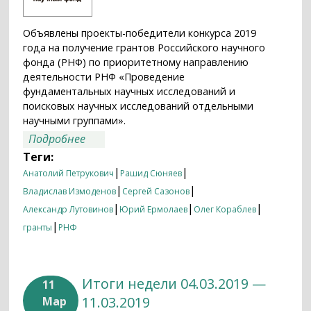
Объявлены проекты-победители конкурса 2019
года на получение грантов Российского научного
фонда (РНФ) по приоритетному направлению
деятельности РНФ «Проведение
фундаментальных научных исследований и
поисковых научных исследований отдельными
научными группами».
о Гранты РНФ для отдельных научных
Подробнее
групп получили проекты ИКИ
Теги:
|
|
Анатолий Петрукович
Рашид Сюняев
|
|
Владислав Измоденов
Сергей Сазонов
|
|
|
Александр Лутовинов
Юрий Ермолаев
Олег Кораблев
|
гранты
РНФ
Итоги недели 04.03.2019 —
11
11.03.2019
Мар