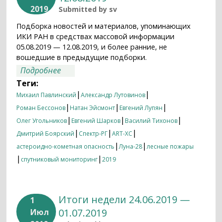
2019
Submitted by
sv
Подборка новостей и материалов, упоминающих
ИКИ РАН в средствах массовой информации
05.08.2019 — 12.08.2019, и более ранние, не
вошедшие в предыдущие подборки.
о Итоги недели 05.08.2019 — 12.08.2019
Подробнее
Теги:
|
|
Михаил Павлинский
Александр Лутовинов
|
|
|
Роман Бессонов
Натан Эйсмонт
Евгений Лупян
|
|
|
Олег Угольников
Евгений Шарков
Василий Тихонов
|
|
|
Дмитрий Боярский
Спектр-РГ
ART-XC
|
|
астероидно-кометная опасность
Луна-28
лесные пожары
|
|
спутниковый мониторинг
2019
Итоги недели 24.06.2019 —
1
01.07.2019
Июл