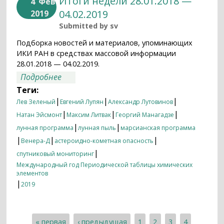
Итоги недели 28.01.2018 —
4
Фев
04.02.2019
2019
Submitted by
sv
Подборка новостей и материалов, упоминающих
ИКИ РАН в средствах массовой информации
28.01.2018 — 04.02.2019.
о Итоги недели 28.01.2018 — 04.02.2019
Подробнее
Теги:
|
|
|
Лев Зеленый
Евгений Лупян
Александр Лутовинов
|
|
|
Натан Эйсмонт
Максим Литвак
Георгий Манагадзе
|
|
лунная программа
лунная пыль
марсианская программа
|
|
|
Венера-Д
астероидно-кометная опасность
|
спутниковый мониторинг
Международный год Периодической таблицы химических
элементов
|
2019
« первая
‹ предыдущая
1
2
3
4