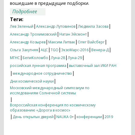
вошедшие в предыдущие подборки.
о Итоги недели 07.10.2019 — 14.10.2019
Подробнее
Теги:
|
|
|
Лев Зеленый
Александр Лутовинов
Людмила Засова
|
|
Александр Трохимовский
Натан Эйсмонт
|
|
|
Александр Козырев
Максим Литвак
Олег Вайсберг
|
|
|
|
|
Ольга Закутняя
АЦС
TGO
ЭкзоМарс-2016
Венера-Д
|
|
|
|
МГНС
БепиКоломбо
Луна-28
Луна-29
|
российская лунная программа
выставочный зал ИКИ РАН
|
|
международное сотрудничество
|
Дни космической науки
Московский международный симпозиум по
исследованиям Солнечной системы
|
Всероссийская конференция по космическому
образованию «Дорога в космос»
|
|
|
|
День открытых дверей
NAUKA 0+
конференции
2019