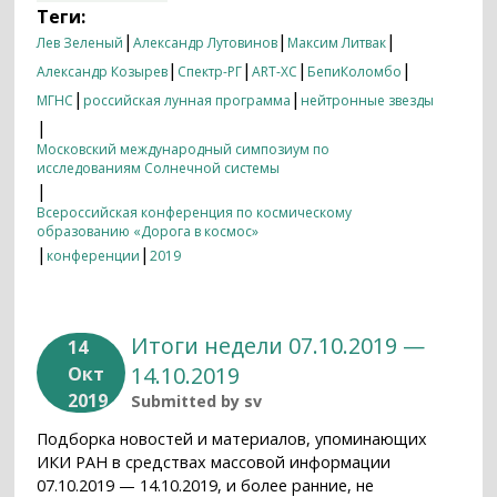
Теги:
|
|
|
Лев Зеленый
Александр Лутовинов
Максим Литвак
|
|
|
|
Александр Козырев
Спектр-РГ
ART-XC
БепиКоломбо
|
|
МГНС
российская лунная программа
нейтронные звезды
|
Московский международный симпозиум по
исследованиям Солнечной системы
|
Всероссийская конференция по космическому
образованию «Дорога в космос»
|
|
конференции
2019
Итоги недели 07.10.2019 —
14
14.10.2019
Окт
2019
Submitted by
sv
Подборка новостей и материалов, упоминающих
ИКИ РАН в средствах массовой информации
07.10.2019 — 14.10.2019, и более ранние, не