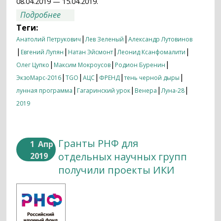
08.04.2019 — 15.04.2019.
о Итоги недели 08.04.2019 — 15.04.2019
Подробнее
Теги:
|
|
Анатолий Петрукович
Лев Зеленый
Александр Лутовинов
|
|
|
|
Евгений Лупян
Натан Эйсмонт
Леонид Ксанфомалити
|
|
|
Олег Цупко
Максим Мокроусов
Родион Буренин
|
|
|
|
|
ЭкзоМарс-2016
TGO
АЦС
ФРЕНД
тень черной дыры
|
|
|
|
лунная программа
Гагаринский урок
Венера
Луна-28
2019
Гранты РНФ для
1
Апр
отдельных научных групп
2019
получили проекты ИКИ