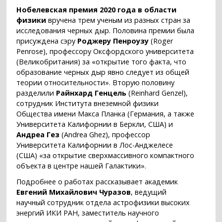
Нобелевская премия 2020 года в области
физики
вручена трем ученым из разных стран за
исследования черных дыр. Половина премии была
присуждена сэру
Роджеру Пенроузу
(Roger
Penrose), профессору Оксфордского университета
(Великобритания) за «открытие того факта, что
образование черных дыр явно следует из общей
теории относительности». Вторую половину
разделили
Райнхард Генцель
(Reinhard Genzel),
сотрудник Института внеземной физики
Общества имени Макса Планка (Германия, а также
Университета Калифорнии в Беркли, США) и
Андреа Гез
(Andrea Ghez), профессор
Университета Калифорнии в Лос-Анджелесе
(США) «за открытие сверхмассивного компактного
объекта в центре нашей Галактики».
Подробнее о работах рассказывает академик
Евгений Михайлович Чуразов
, ведущий
научный сотрудник отдела астрофизики высоких
энергий ИКИ РАН, заместитель научного