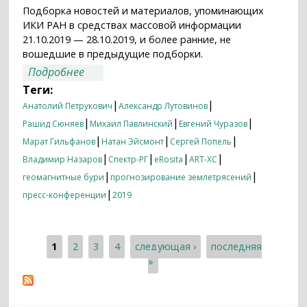
Подборка новостей и материалов, упоминающих
ИКИ РАН в средствах массовой информации
21.10.2019 — 28.10.2019, и более ранние, не
вошедшие в предыдущие подборки.
о Итоги недели 21.10.2019 — 28.10.2019
Подробнее
Теги:
|
|
Анатолий Петрукович
Александр Лутовинов
|
|
|
Рашид Сюняев
Михаил Павлинский
Евгений Чуразов
|
|
|
Марат Гильфанов
Натан Эйсмонт
Сергей Попель
|
|
|
|
Владимир Назаров
Спектр-РГ
eRosita
ART-XC
|
|
геомагнитные бури
прогнозирование землетрясений
|
пресс-конференции
2019
1
2
3
4
следующая ›
последняя
Страницы
»