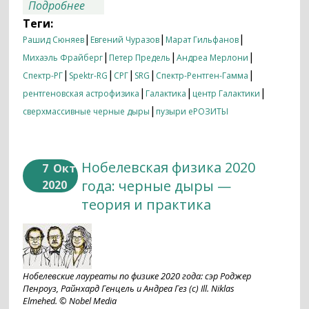
о Телескоп СРГ/еРОЗИТА обнаружил
Подробнее
крупномасштабные пузыри горячего
Теги:
газа в гало Млечного Пути
|
|
|
Рашид Сюняев
Евгений Чуразов
Марат Гильфанов
|
|
|
Михаэль Фрайберг
Петер Предель
Андреа Мерлони
|
|
|
|
|
Спектр-РГ
Spektr-RG
СРГ
SRG
Спектр-Рентген-Гамма
|
|
|
рентгеновская астрофизика
Галактика
центр Галактики
|
сверхмассивные черные дыры
пузыри еРОЗИТЫ
Нобелевская физика 2020
7
Окт
года: черные дыры —
2020
теория и практика
Нобелевские лауреаты по физике 2020 года: сэр Роджер
Пенроуз, Райнхард Генцель и Андреа Гез (c) Ill. Niklas
Elmehed. © Nobel Media