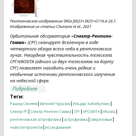
Рентгеновское изображение SRGe J0023+3625=G116.6-26.1.
Изображение из статьи Churazov et al., 2021
Орбитальная обсерватория «
Спектр-Рентген-
Гамма
» (СРГ) сканирует Вселенную в ходе
четвертого обзора всего неба в рентгеновских
лучах. Рекордная чувствительность телескопа
СРГ/eROSITA (одного из двух телескопов на борту
СРГ) позволяет находить очень редкие и
необычные источники рентгеновского излучения
на небесной сфере.
о СРГ/eROSITA открыл необычную
Подробнее
сверхновую над плоскостью Галактики
Теги:
|
|
|
Рашид Сюняев
Евгений Чуразов
Ильдар Хабибуллин
|
|
|
|
|
Спектр-РГ
Спектр-Рентген-Гамма
СРГ
еРОЗИТА
eRosita
|
|
|
рентгеновская астрофизика
астрофизика
сверхновые
|
новости проектов
исследования