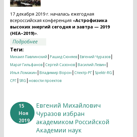
17 декабря 2019 г. началась ежегодная
всероссийская конференция «
Астрофизика
высоких энергий сегодня и завтра — 2019
(HEA–2019)
».
о Астрофизика высоких энергий сегодня
Подробнее
и завтра — 2019
Теги:
|
|
|
Михаил Павлинский
Рашид Сюняев
Евгений Чуразов
|
|
|
Марат Гильфанов
Сергей Сазонов
Василий Левин
|
|
|
|
Илья Ломакин
Владимир Ворон
Спектр-РГ
Spektr-RG
|
|
СРГ
SRG
новости проектов
Евгений Михайлович
15
Чуразов избран
Ноя
2019
академиком Российской
Академии наук