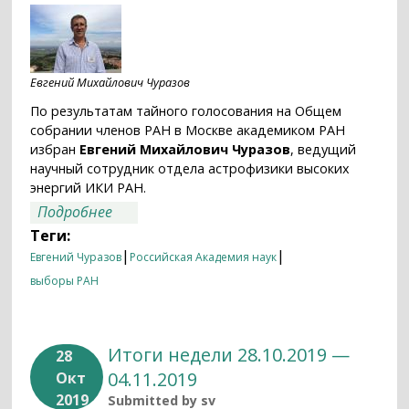
Евгений Михайлович Чуразов
По результатам тайного голосования на Общем
собрании членов РАН в Москве академиком РАН
избран
Евгений Михайлович Чуразов
, ведущий
научный сотрудник отдела астрофизики высоких
энергий ИКИ РАН.
о Евгений Михайлович Чуразов избран
Подробнее
академиком Российской Академии наук
Теги:
|
|
Евгений Чуразов
Российская Академия наук
выборы РАН
Итоги недели 28.10.2019 —
28
04.11.2019
Окт
2019
Submitted by
sv