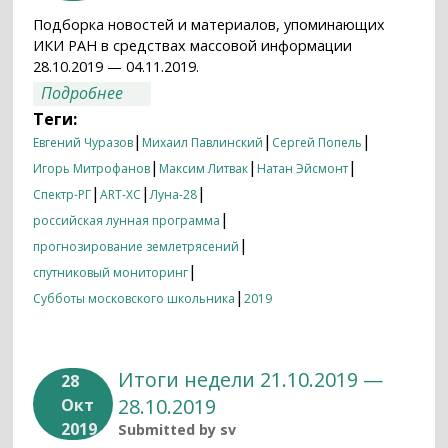
Подборка новостей и материалов, упоминающих
ИКИ РАН в средствах массовой информации
28.10.2019 — 04.11.2019.
о Итоги недели 28.10.2019 — 04.11.2019
Подробнее
Теги:
|
|
|
Евгений Чуразов
Михаил Павлинский
Сергей Попель
|
|
|
Игорь Митрофанов
Максим Литвак
Натан Эйсмонт
|
|
|
Спектр-РГ
ART-XC
Луна-28
|
российская лунная программа
|
прогнозирование землетрясений
|
спутниковый мониторинг
|
Субботы московского школьника
2019
Итоги недели 21.10.2019 —
28
28.10.2019
Окт
2019
Submitted by
sv