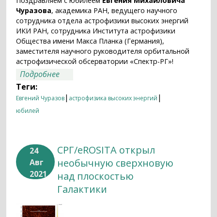
Поздравляем с юбилеем
Евгения Михайловича
Чуразова
, академика РАН, ведущего научного
сотрудника отдела астрофизики высоких энергий
ИКИ РАН, сотрудника Института астрофизики
Общества имени Макса Планка (Германия),
заместителя научного руководителя орбитальной
астрофизической обсерватории «Спектр-РГ»!
о 60 лет академику Евгению
Подробнее
Михайловичу Чуразову!
Теги:
|
|
Евгений Чуразов
астрофизика высоких энергий
юбилей
СРГ/eROSITA открыл
24
необычную сверхновую
Авг
2021
над плоскостью
Галактики