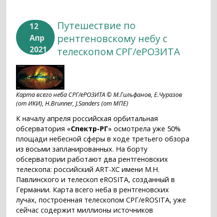
Путешествие по
12
рентгеновскому небу с
Апр
2021
телескопом СРГ/еРОЗИТА
Карта всего неба СРГ/еРОЗИТА © М.Гильфанов, Е.Чуразов
(от ИКИ), H.Brunner, J.Sanders (от МПЕ)
К началу апреля российская орбитальная
обсерватория «
Спектр-РГ
» осмотрела уже 50%
площади небесной сферы в ходе третьего обзора
из восьми запланированных. На борту
обсерватории работают два рентгеновских
телескопа: российский ART-XC имени М.Н.
Павлинского и телескоп eROSITA, созданный в
Германии. Карта всего неба в рентгеновских
лучах, построенная телескопом СРГ/eROSITA, уже
сейчас содержит миллионы источников