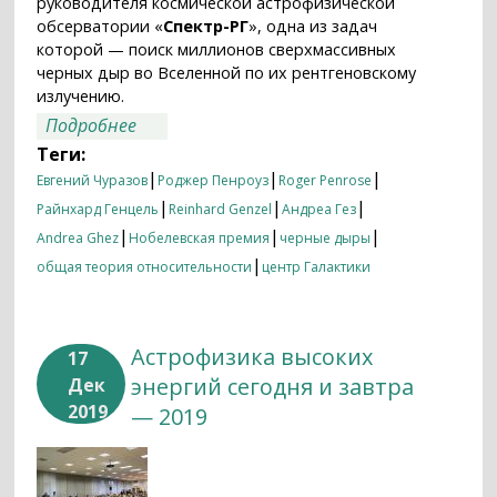
руководителя космической астрофизической
обсерватории «
Спектр-РГ
», одна из задач
которой — поиск миллионов сверхмассивных
черных дыр во Вселенной по их рентгеновскому
излучению.
о Нобелевская физика 2020 года: черные
Подробнее
дыры — теория и практика
Теги:
|
|
|
Евгений Чуразов
Роджер Пенроуз
Roger Penrose
|
|
|
Райнхард Генцель
Reinhard Genzel
Андреа Гез
|
|
|
Andrea Ghez
Нобелевская премия
черные дыры
|
общая теория относительности
центр Галактики
Астрофизика высоких
17
энергий сегодня и завтра
Дек
2019
— 2019