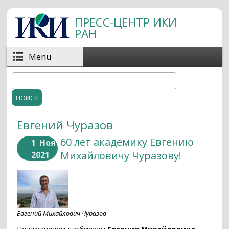
Перейти к основному содержанию
ПРЕСС-ЦЕНТР ИКИ
РАН
Menu
Поиск
Форма поиска
Евгений Чуразов
60 лет академику Евгению
1
Ноя
Михайловичу Чуразову!
2021
Евгений Михайлович Чуразов