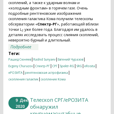
скоплений, а также к ударным волнам и
«холодным фронтам» в горячем газе. Очень
подробные рентгеновские изображения
скопления галактика Кома получили телескопы
обсерватории «
Спектр-РГ
», работающей вблизи
точки L
уже более года. Благодаря им удалось в
2
деталях исследовать процесс слияния скоплений,
невероятно бурный и длительный.
о Бурная жизнь скоплений галактик
Подробнее
Теги:
|
|
|
Рашид Сюняев
Rashid Sunyaev
Евгений Чуразов
|
|
|
|
|
|
Evgeny Churazov
Спектр-РГ
СРГ
Spektr-RG
SRG
eRosita
|
|
еРОЗИТА
рентгеновская астрофизика
|
скопления галактик
скопление Кома
Телескоп СРГ/еРОЗИТА
9
Дек
обнаружил
2020
крупномасштабные