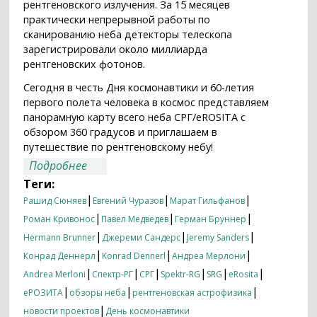
рентгеновского излучения. За 15 месяцев
практически непрерывной работы по
сканированию неба детекторы телескопа
зарегистрировали около миллиарда
рентгеновских фотонов.
Сегодня в честь Дня космонавтики и 60-летия
первого полета человека в космос представляем
панорамную карту всего неба СРГ/eROSITA с
обзором 360 градусов и приглашаем в
путешествие по рентгеновскому небу!
о Путешествие по рентгеновскому
Подробнее
небу с телескопом СРГ/еРОЗИТА
Теги:
|
|
|
Рашид Сюняев
Евгений Чуразов
Марат Гильфанов
|
|
|
Роман Кривонос
Павел Медведев
Герман Бруннер
|
|
|
Hermann Brunner
Джереми Сандерс
Jeremy Sanders
|
|
|
Конрад Деннерл
Konrad Dennerl
Андреа Мерлони
|
|
|
|
|
|
Andrea Merloni
Спектр-РГ
СРГ
Spektr-RG
SRG
eRosita
|
|
|
еРОЗИТА
обзоры неба
рентгеновская астрофизика
|
новости проектов
День космонавтики