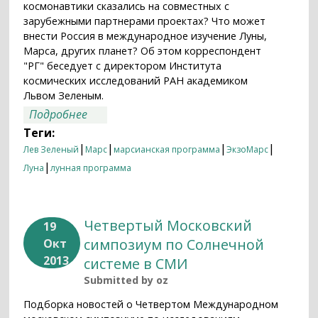
космонавтики сказались на совместных с
зарубежными партнерами проектах? Что может
внести Россия в международное изучение Луны,
Марса, других планет? Об этом корреспондент
"РГ" беседует с директором Института
космических исследований РАН академиком
Львом Зеленым.
о Чьи яблоки зацветут на Марсе?
Подробнее
Теги:
|
|
|
|
Лев Зеленый
Марс
марсианская программа
ЭкзоМарс
|
Луна
лунная программа
Четвертый Московский
19
симпозиум по Солнечной
Окт
2013
системе в СМИ
Submitted by
oz
Подборка новостей о Четвертом Международном