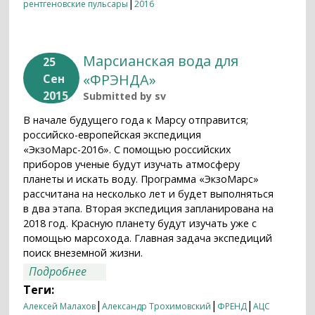
|
рентгеновские пульсары
2016
Марсианская вода для
25
«ФРЭНДА»
Сен
2015
Submitted by
sv
В начале будущего года к Марсу отправится;
российско-европейская экспедиция
«ЭкзоМарс-2016». С помощью российских
приборов ученые будут изучать атмосферу
планеты и искать воду. Программа «ЭкзоМарс»
рассчитана на несколько лет и будет выполняться
в два этапа. Вторая экспедиция запланирована на
2018 год. Красную планету будут изучать уже с
помощью марсохода. Главная задача экспедиций
поиск внеземной жизни.
о Марсианская вода для «ФРЭНДА»
Подробнее
Теги:
|
|
|
Алексей Малахов
Александр Трохимовский
ФРЕНД
АЦС