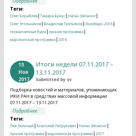
о Итоги недели 12.03.2018 – 19.03.2018
Подробнее
Теги:
|
|
|
Олег Кораблев
Тамара Бреус
Натан Эйсмонт
|
|
|
Олег Угольников
Владислав Третьяков
ЭкзоМарс-2016
|
|
геомагнитные бури
лунная программа
|
марсианская программа
2018
Итоги недели 07.11.2017 –
13
13.11.2017
Ноя
2017
Submitted by
sv
Подборка новостей и материалов, упоминающих
ИКИ РАН в средствах массовой информации
07.11.2017 – 13.11.2017.
о Итоги недели 07.11.2017 – 13.11.2017
Подробнее
Теги:
|
|
|
Лев Зеленый
Анатолий Петрукович
Натан Эйсмонт
|
|
лунная программа
марсианская программа
2017