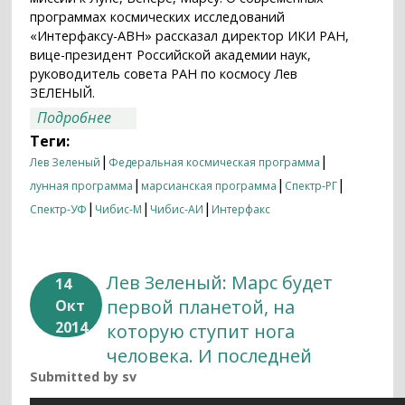
программах космических исследований
«Интерфаксу-АВН» рассказал директор ИКИ РАН,
вице-президент Российской академии наук,
руководитель совета РАН по космосу Лев
ЗЕЛЕНЫЙ.
о Директор Института космических
Подробнее
исследований РАН Лев Зеленый: «РАН и
Теги:
Роскосмос при формировании
|
|
Лев Зеленый
Федеральная космическая программа
программы космических исследований
|
|
|
лунная программа
марсианская программа
Спектр-РГ
учитывают все экономические реалии»
|
|
|
Спектр-УФ
Чибис-М
Чибис-АИ
Интерфакс
Лев Зеленый: Марс будет
14
первой планетой, на
Окт
2014
которую ступит нога
человека. И последней
Submitted by
sv