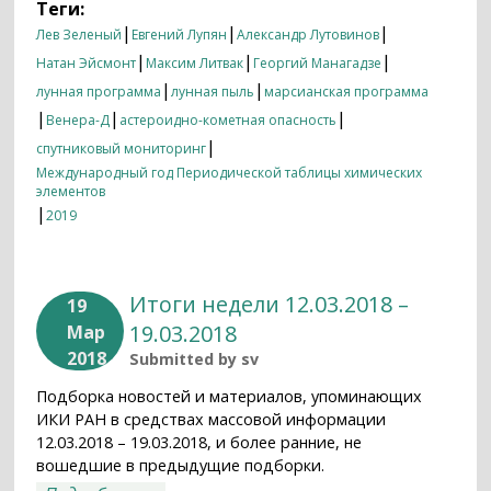
Теги:
|
|
|
Лев Зеленый
Евгений Лупян
Александр Лутовинов
|
|
|
Натан Эйсмонт
Максим Литвак
Георгий Манагадзе
|
|
лунная программа
лунная пыль
марсианская программа
|
|
|
Венера-Д
астероидно-кометная опасность
|
спутниковый мониторинг
Международный год Периодической таблицы химических
элементов
|
2019
Итоги недели 12.03.2018 –
19
19.03.2018
Мар
2018
Submitted by
sv
Подборка новостей и материалов, упоминающих
ИКИ РАН в средствах массовой информации
12.03.2018 – 19.03.2018, и более ранние, не
вошедшие в предыдущие подборки.