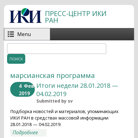
Перейти к основному содержанию
ПРЕСС-ЦЕНТР ИКИ
РАН
Menu
Поиск
Форма поиска
марсианская программа
Итоги недели 28.01.2018 —
4
Фев
04.02.2019
2019
Submitted by
sv
Подборка новостей и материалов, упоминающих
ИКИ РАН в средствах массовой информации
28.01.2018 — 04.02.2019.
о Итоги недели 28.01.2018 — 04.02.2019
Подробнее