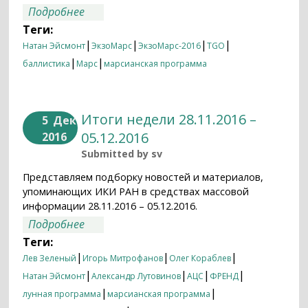
о Двигатели TGO успешно изменили
Подробнее
наклонение орбиты аппарата
Теги:
|
|
|
|
Натан Эйсмонт
ЭкзоМарс
ЭкзоМарс-2016
TGO
|
|
баллистика
Марс
марсианская программа
Итоги недели 28.11.2016 –
5
Дек
05.12.2016
2016
Submitted by
sv
Представляем подборку новостей и материалов,
упоминающих ИКИ РАН в средствах массовой
информации 28.11.2016 – 05.12.2016.
о Итоги недели 28.11.2016 – 05.12.2016
Подробнее
Теги:
|
|
|
Лев Зеленый
Игорь Митрофанов
Олег Кораблев
|
|
|
|
Натан Эйсмонт
Александр Лутовинов
АЦС
ФРЕНД
|
|
лунная программа
марсианская программа