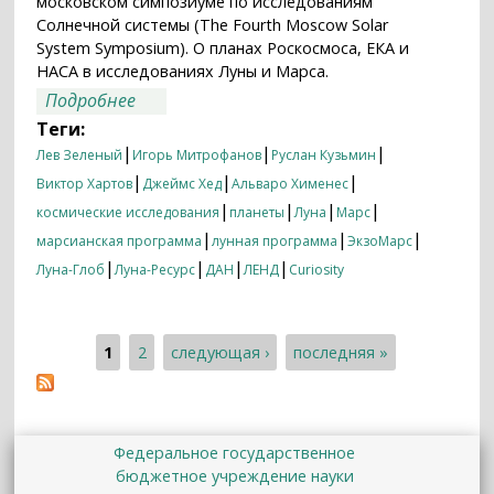
московском симпозиуме по исследованиям
Солнечной системы (The Fourth Moscow Solar
System Symposium). О планах Роскосмоса, ЕКА и
НАСА в исследованиях Луны и Марса.
о Четвертый Московский симпозиум по
Подробнее
Солнечной системе в СМИ
Теги:
|
|
|
Лев Зеленый
Игорь Митрофанов
Руслан Кузьмин
|
|
|
Виктор Хартов
Джеймс Хед
Альваро Хименес
|
|
|
|
космические исследования
планеты
Луна
Марс
|
|
|
марсианская программа
лунная программа
ЭкзоМарс
|
|
|
|
Луна-Глоб
Луна-Ресурс
ДАН
ЛЕНД
Curiosity
1
2
следующая ›
последняя »
Страницы
Федеральное государственное
бюджетное учреждение науки