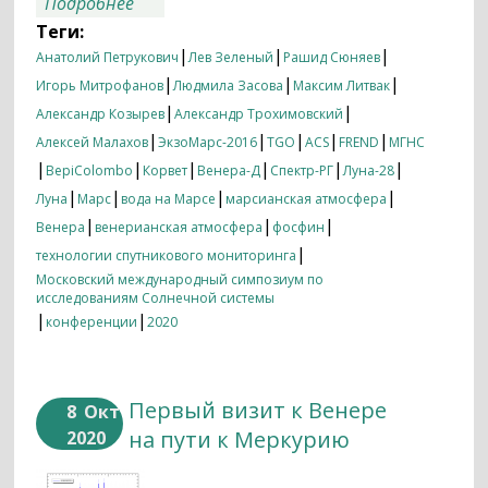
о Итоги недели 05.10.2020 — 12.10.2020
Подробнее
Теги:
|
|
|
Анатолий Петрукович
Лев Зеленый
Рашид Сюняев
|
|
|
Игорь Митрофанов
Людмила Засова
Максим Литвак
|
|
Александр Козырев
Александр Трохимовский
|
|
|
|
|
Алексей Малахов
ЭкзоМарс-2016
TGO
ACS
FREND
МГНС
|
|
|
|
|
|
BepiColombo
Корвет
Венера-Д
Спектр-РГ
Луна-28
|
|
|
|
Луна
Марс
вода на Марсе
марсианская атмосфера
|
|
|
Венера
венерианская атмосфера
фосфин
|
технологии спутникового мониторинга
Московский международный симпозиум по
исследованиям Солнечной системы
|
|
конференции
2020
Первый визит к Венере
8
Окт
на пути к Меркурию
2020