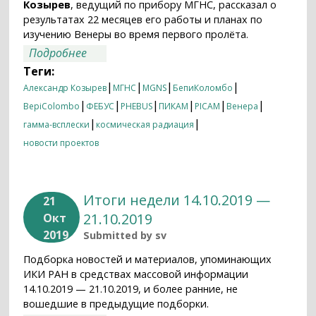
Козырев
, ведущий по прибору МГНС, рассказал о
результатах 22 месяцев его работы и планах по
изучению Венеры во время первого пролёта.
о Первый визит к Венере на пути к
Подробнее
Меркурию
Теги:
|
|
|
|
Александр Козырев
МГНС
MGNS
БепиКоломбо
|
|
|
|
|
|
BepiColombo
ФЕБУС
PHEBUS
ПИКАМ
PICAM
Венера
|
|
гамма-всплески
космическая радиация
новости проектов
Итоги недели 14.10.2019 —
21
21.10.2019
Окт
2019
Submitted by
sv
Подборка новостей и материалов, упоминающих
ИКИ РАН в средствах массовой информации
14.10.2019 — 21.10.2019, и более ранние, не
вошедшие в предыдущие подборки.