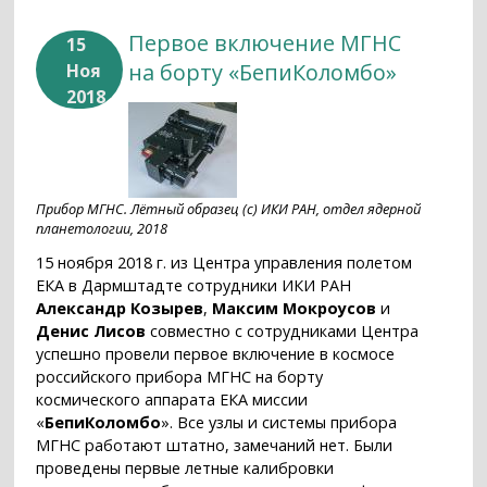
Первое включение МГНС
15
на борту «БепиКоломбо»
Ноя
2018
Прибор МГНС. Лётный образец (с) ИКИ РАН, отдел ядерной
планетологии, 2018
15 ноября 2018 г. из Центра управления полетом
ЕКА в Дармштадте сотрудники ИКИ РАН
Александр Козырев
,
Максим Мокроусов
и
Денис Лисов
совместно с сотрудниками Центра
успешно провели первое включение в космосе
российского прибора МГНС на борту
космического аппарата ЕКА миссии
«
БепиКоломбо
». Все узлы и системы прибора
МГНС работают штатно, замечаний нет. Были
проведены первые летные калибровки