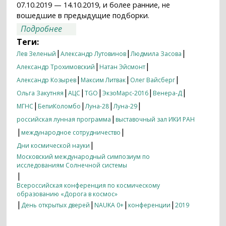
07.10.2019 — 14.10.2019, и более ранние, не
вошедшие в предыдущие подборки.
о Итоги недели 07.10.2019 — 14.10.2019
Подробнее
Теги:
|
|
|
Лев Зеленый
Александр Лутовинов
Людмила Засова
|
|
Александр Трохимовский
Натан Эйсмонт
|
|
|
Александр Козырев
Максим Литвак
Олег Вайсберг
|
|
|
|
|
Ольга Закутняя
АЦС
TGO
ЭкзоМарс-2016
Венера-Д
|
|
|
|
МГНС
БепиКоломбо
Луна-28
Луна-29
|
российская лунная программа
выставочный зал ИКИ РАН
|
|
международное сотрудничество
|
Дни космической науки
Московский международный симпозиум по
исследованиям Солнечной системы
|
Всероссийская конференция по космическому
образованию «Дорога в космос»
|
|
|
|
День открытых дверей
NAUKA 0+
конференции
2019