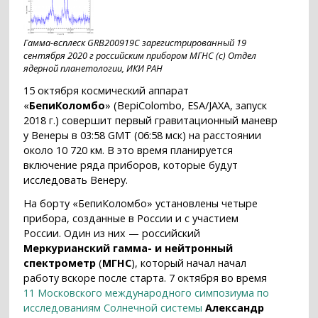
Гамма-всплеск GRB200919C зарегистрированный 19
сентября 2020 г российским прибором МГНС (c) Отдел
ядерной планетологии, ИКИ РАН
15 октября космический аппарат
«
БепиКоломбо
» (BepiColombo, ESA/JAXA, запуск
2018 г.) совершит первый гравитационный маневр
у Венеры в 03:58 GMT (06:58 мск) на расстоянии
около 10 720 км. В это время планируется
включение ряда приборов, которые будут
исследовать Венеру.
На борту «БепиКоломбо» установлены четыре
прибора, созданные в России и с участием
России. Один из них — российский
Меркурианский гамма- и нейтронный
спектрометр
(
МГНС
), который начал начал
работу вскоре после старта. 7 октября во время
11 Московского международного симпозиума по
исследованиям Солнечной системы
Александр