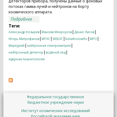
детекторов прибора, получены данные о фоновых
потоках гамма-лучей и нейтронов на борту
космического аппарата.
о Первое включение МГНС на борту
Подробнее
«БепиКоломбо»
Теги:
|
|
|
Александр Козырев
Максим Мокроусов
Денис Лисов
|
|
|
|
|
Игорь Митрофанов
МГНС
ФЕБУС
БепиКоломбо
MPO
|
|
Меркурий
нейтронная спектрометрия
|
|
нейтронный детектор
водяной лед
ядерная планетология
Федеральное государственное
бюджетное учреждение науки
Институт космических исследований
Российской академии наук