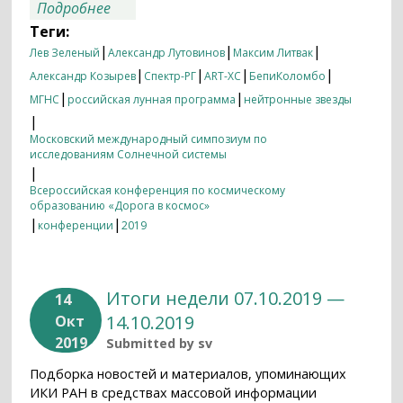
о Итоги недели 14.10.2019 — 21.10.2019
Подробнее
Теги:
|
|
|
Лев Зеленый
Александр Лутовинов
Максим Литвак
|
|
|
|
Александр Козырев
Спектр-РГ
ART-XC
БепиКоломбо
|
|
МГНС
российская лунная программа
нейтронные звезды
|
Московский международный симпозиум по
исследованиям Солнечной системы
|
Всероссийская конференция по космическому
образованию «Дорога в космос»
|
|
конференции
2019
Итоги недели 07.10.2019 —
14
14.10.2019
Окт
2019
Submitted by
sv
Подборка новостей и материалов, упоминающих
ИКИ РАН в средствах массовой информации