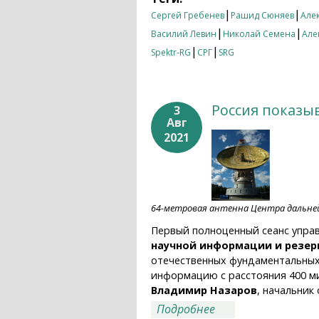
|
|
Сергей Гребенев
Рашид Сюняев
Але
|
|
Василий Левин
Николай Семена
Але
|
|
Spektr-RG
СРГ
SRG
Россия показы
3
Авг
2021
64-метровая антенна Центра дальней
Первый полноценный сеанс упра
научной информации и резер
отечественных фундаментальных
информацию с расстояния 400 ми
Владимир Назаров
, начальник
о Россия показыва
Подробнее