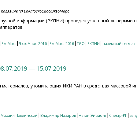
Калязине (с) ЕКА/Роскосмос/ЭкзоМарс
научной информации (РКПНИ) проведен успешный эксперимен
аппаратов.
 Роскосмос провёл успешный эксперимент
|
|
|
|
|
|
ExoMars
ЭкзоМарс-2016
ExoMars-2016
TGO
РКПНИ
наземный сегмент
8.07.2019 — 15.07.2019
и материалов, упоминающих ИКИ РАН в средствах массовой и
07.2019 — 15.07.2019
|
|
|
|
|
Михаил Павлинский
Владимир Назаров
Натан Эйсмонт
Спектр-РГ
зап