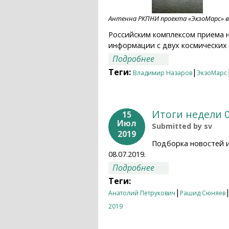
Антенна РКПНИ проекта «ЭкзоМарс» в 
Российским комплексом приема 
информации с двух космических 
о ГК «Роскосмос»:
Подробнее
Теги:
|
Владимир Назаров
ЭкзоМарс
Итоги недели 0
15
Июл
Submitted by
sv
2019
Подборка новостей 
08.07.2019.
о Итоги недели 08.
Подробнее
Теги:
|
Анатолий Петрукович
Рашид Сюняев
2019