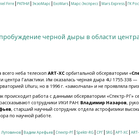
|
|
|
|
|
|
iel Firre
РКПНИ
ЭкзоМарс
ExoMars
Марс-Экспресс
Mars Express
ГК Ро
 пробуждение черной дыры в области центр
а всего неба телескоп
ART-XC
орбитальной обсерватории «
Сп
ти центра Галактики. Им оказалась черная дыра 4U 1755-338 —
ерваторией
Uhuru
, но в 1996 г. «замолчала» и не проявляла при
как происходит работа с данными обсерватории «Спектр-РГ» с
 рассказывают сотрудники ИКИ РАН:
Владимир Назаров
, рук
фьев
, старший научный сотрудник отдела астрофизики высок
тора по научной работе.
робуждение черной дыры в области центра Галактики
|
|
|
|
|
|
|
 Лутовинов
Вадим Арефьев
Спектр-РГ
Spektr-RG
СРГ
SRG
АРТ-ХС
ART