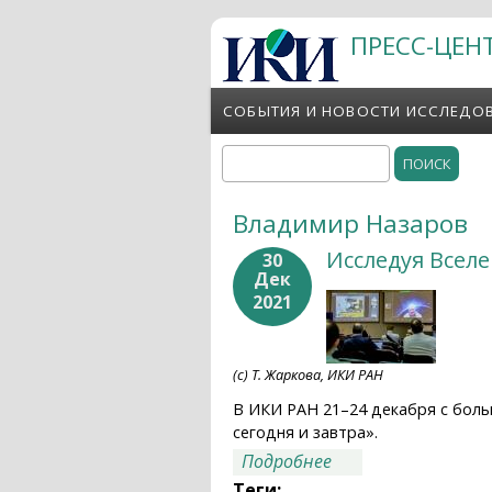
Перейти к основному содержанию
ПРЕСС-ЦЕН
СОБЫТИЯ И НОВОСТИ ИССЛЕДО
Поиск
Форма поиска
Владимир Назаров
Исследуя Вселе
30
Дек
2021
(с) Т. Жаркова, ИКИ РАН
В ИКИ РАН 21–24 декабря с бол
сегодня и завтра».
о Исследуя Вселен
Подробнее
Теги: