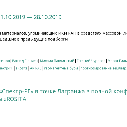
1.10.2019 — 28.10.2019
и материалов, упоминающих ИКИ РАН в средствах массовой и
 вошедшие в предыдущие подборки.
10.2019 — 28.10.2019
|
|
|
|
винов
Рашид Сюняев
Михаил Павлинский
Евгений Чуразов
Марат Гил
|
|
|
|
пектр-РГ
eRosita
ART-XC
геомагнитные бури
прогнозирование землетр
«Спектр-РГ» в точке Лагранжа в полной кон
а eROSITA