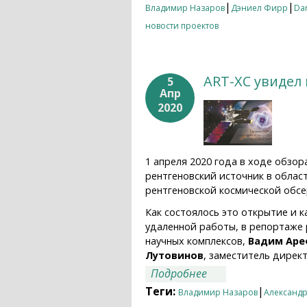
|
|
Владимир Назаров
Дэниел Фирр
Dan
новости проектов
ART-XC увидел
5
Апр
2020
1 апреля 2020 года в ходе обзор
рентгеновский источник в облас
рентгеновской космической обс
Как состоялось это открытие и 
удаленной работы, в репортаже
научных комплексов,
Вадим Аре
Лутовинов
, заместитель дирек
о ART-XC увидел п
Подробнее
Теги:
|
Владимир Назаров
Александр