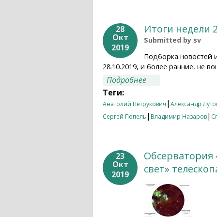
Итоги недели 2
28
Окт
Submitted by
sv
2019
Подборка новостей 
28.10.2019, и более ранние, не
о Итоги недели 21.
Подробнее
Теги:
|
Анатолий Петрукович
Александр Луто
|
|
Сергей Попель
Владимир Назаров
С
Обсерватория 
23
Окт
свет» телескоп
2019