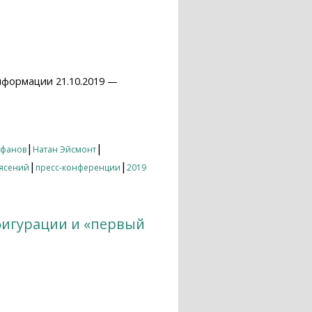
нформации 21.10.2019 —
|
|
ьфанов
Натан Эйсмонт
|
|
ясений
пресс-конференции
2019
фигурации и «первый