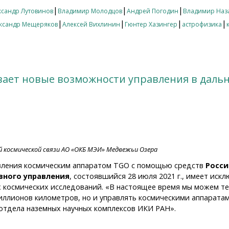
|
|
|
ксандр Лутовинов
Владимир Молодцов
Андрей Погодин
Владимир Наз
|
|
|
|
ксандр Мещеряков
Алексей Вихлинин
Гюнтер Хазингер
астрофизика
вает новые возможности управления в даль
 космической связи АО «ОКБ МЭИ» Медвежьи Озера
вления космическим аппаратом TGO с помощью средств
Росси
вного управления
, состоявшийся 28 июля 2021 г., имеет иск
 космических исследований. «В настоящее время мы можем те
ллионов километров, но и управлять космическими аппаратам
 отдела наземных научных комплексов ИКИ РАН».
ет новые возможности управления в дальнем космосе