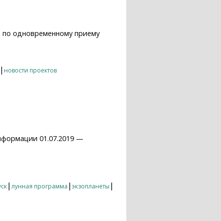
т по одновременному приему
|
новости проектов
нформации 01.07.2019 —
|
|
|
уск
лунная программа
экзопланеты