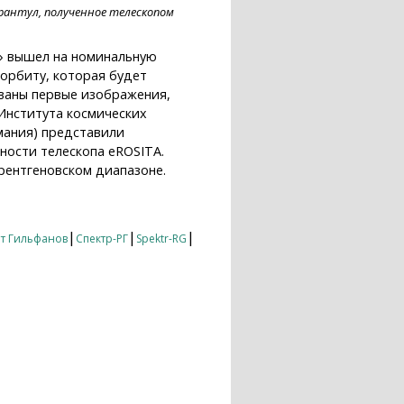
рантул, полученное телескопом
» вышел на номинальную
орбиту, которая будет
ованы первые изображения,
 Института космических
мания) представили
ости телескопа eROSITA.
рентгеновском диапазоне.
рвый свет» телескопа eROSITA
|
|
|
т Гильфанов
Спектр-РГ
Spektr-RG