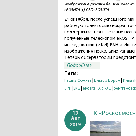
Изображение участка близкой галакт
еРОЗИТА (с) СРГ/еРОЗИТА
21 октября, после успешного ма
рабочую траекторию вокруг точ
поддерживаться в течение всего
полученные телескопом eROSITA,
исследований (ИКИ) РАН и Инсти
изображения нескольких «знаме
Теперь обсерватории предстоит 
о Обсерватория «С
Подробнее
Теги:
|
|
Рашид Сюняев
Виктор Ворон
Илья 
|
|
|
|
СРГ
SRG
eRosita
ART-XC
рентгеновс
ГК «Роскосмос
13
Авг
2019