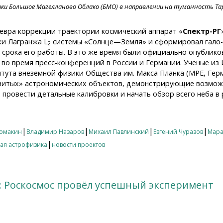
ики Большое Магелланово Облако (БМО) в направлении на туманность Та
невра коррекции траектории космический аппарат «
Спектр-РГ
ки Лагранжа L
системы «Солнце—Земля» и сформировал гало-
2
 срока его работы. В это же время были официально опублик
 во время пресс-конференций в России и Германии. Ученые из
тута внеземной физики Общества им. Макса Планка (MPE, Гер
нитых» астрономических объектов, демонстрирующие возможн
провести детальные калибровки и начать обзор всего неба в 
пектр-РГ» в точке Лагранжа в полной конфигурации и «пе
|
|
|
|
Ломакин
Владимир Назаров
Михаил Павлинский
Евгений Чуразов
Мара
|
кая астрофизика
новости проектов
»: Роскосмос провёл успешный эксперимент