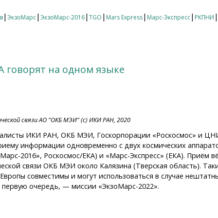
|
|
|
|
|
|
в
ЭкзоМарс
ЭкзоМарс-2016
TGO
Mars Express
Марс-Экспресс
РКПНИ
А говорят на одном языке
еской связи АО "ОКБ МЭИ" (с) ИКИ РАН, 2020
ециалисты ИКИ РАН, ОКБ МЭИ, Госкорпорации «Роскосмос» и 
приему информации одновременно с двух космических аппарат
оМарс-2016», Роскосмос/ЕКА) и «Марс-Экспресс» (ЕКА). Приём 
еской связи ОКБ МЭИ около Калязина (Тверская область). Та
 Европы совместимы и могут использоваться в случае нештатны
 первую очередь, — миссии «ЭкзоМарс-2022».
говорят на одном языке