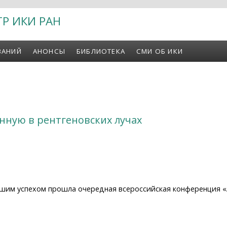
ТР ИКИ РАН
ВАНИЙ
АНОНСЫ
БИБЛИОТЕКА
СМИ ОБ ИКИ
нную в рентгеновских лучах
ьшим успехом прошла очередная всероссийская конференция «
ную в рентгеновских лучах