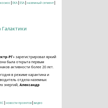
|
|
|
|
скосмос
ЕКА
ESA
наземный сегмент
а Галактики
ектр-РГ
» зарегистрировал яркий
 она была открыта первым
знаков активности более 20 лет.
егодня в режиме карантина и
оводитель отдела наземных
их энергий,
Александр
|
|
-XC
новости проектов
видео