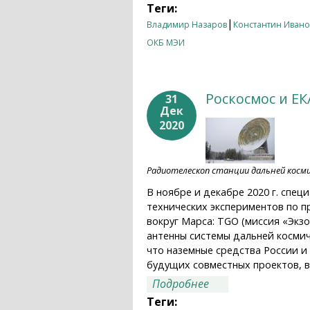
Теги:
|
Владимир Назаров
Константин Ивано
ОКБ МЭИ
Роскосмос и ЕК
31
Дек
2020
Радиотелескоп станции дальней космич
В ноябре и декабре 2020 г. сп
технических экспериментов по 
вокруг Марса: TGO (миссия «Экз
антенны системы дальней космич
что наземные средства России и
будущих совместных проектов, в
о Роскосмос и ЕКА 
Подробнее
Теги: