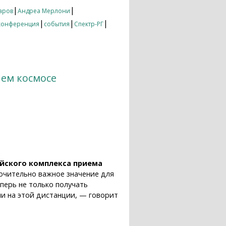
|
|
аров
Андреа Мерлони
|
|
|
конференция
события
Спектр-РГ
нем космосе
йского комплекса приема
лючительно важное значение для
перь не только получать
и на этой дистанции, — говорит