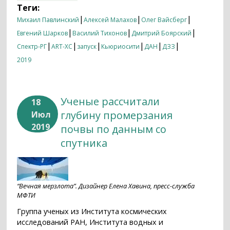
Теги:
|
|
|
Михаил Павлинский
Алексей Малахов
Олег Вайсберг
|
|
|
Евгений Шарков
Василий Тихонов
Дмитрий Боярский
|
|
|
|
|
|
Спектр-РГ
ART-XC
запуск
Кьюриосити
ДАН
ДЗЗ
2019
Ученые рассчитали
18
глубину промерзания
Июл
2019
почвы по данным со
спутника
“Вечная мерзлота”. Дизайнер Елена Хавина, пресс-служба
МФТИ
Группа ученых из Института космических
исследований РАН, Института водных и