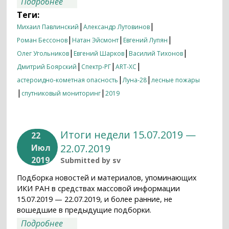
о Итоги недели 05.08.2019 — 12.08.2019
Подробнее
Теги:
|
|
Михаил Павлинский
Александр Лутовинов
|
|
|
Роман Бессонов
Натан Эйсмонт
Евгений Лупян
|
|
|
Олег Угольников
Евгений Шарков
Василий Тихонов
|
|
|
Дмитрий Боярский
Спектр-РГ
ART-XC
|
|
астероидно-кометная опасность
Луна-28
лесные пожары
|
|
спутниковый мониторинг
2019
Итоги недели 15.07.2019 —
22
22.07.2019
Июл
2019
Submitted by
sv
Подборка новостей и материалов, упоминающих
ИКИ РАН в средствах массовой информации
15.07.2019 — 22.07.2019, и более ранние, не
вошедшие в предыдущие подборки.
о Итоги недели 15.07.2019 — 22.07.2019
Подробнее