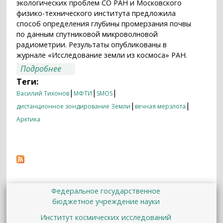
экологических проблем СО РАН и Московского
физико-технического института предложила
способ определения глубины промерзания почвы
по данным спутниковой микроволновой
радиометрии. Результаты опубликованы в
журнале «Исследование земли из космоса» РАН.
о Ученые рассчитали глубину
Подробнее
промерзания почвы по данным со
Теги:
спутника
|
|
|
Василий Тихонов
МФТИ
SMOS
|
|
дистанционное зондирование Земли
вечная мерзлота
Арктика
Федеральное государственное
бюджетное учреждение науки
Институт космических исследований