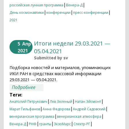
|
|
российская лунная программа
Венера-Д
|
|
|
День космонавтики
конференции
пресс-конференции
2021
Итоги недели 29.03.2021 —
5
Апр
05.04.2021
2021
Submitted by
sv
Подборка новостей и материалов, упоминающих
ИКИ РАН в средствах массовой информации
29.03.2021 — 05.04.2021.
о Итоги недели 29.03.2021 — 05.04.2021
Подробнее
Теги:
|
|
|
Анатолий Петрукович
Лев Зеленый
Натан Эйсмонт
|
|
|
Марат Гильфанов
Анна Федорова
Андрей Садовский
|
|
венерианская программа
венерианская атмосфера
|
|
|
|
|
Венера-Д
РНФ
гранты
ЭкзоМарс
Спектр-РГ