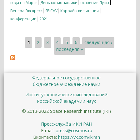
|
|
|
вода на Марсе
День космонавтики
освоение Луны
|
|
|
Венера-Экспресс
SPICAV
Королёвские чтения
|
конференции
2021
1
2
3
4
5
6
следующая ›
Страницы
последняя »
Федеральное государственное
бюджетное учреждение науки
Институт космических исследований
Российской академии наук
© 2013-2022 Space Research Institute (IKI)
Пресс-служба ИКИ РАН
E-mail:
press@cosmos.ru
Вконтакте:
https://vk.com/ikiran