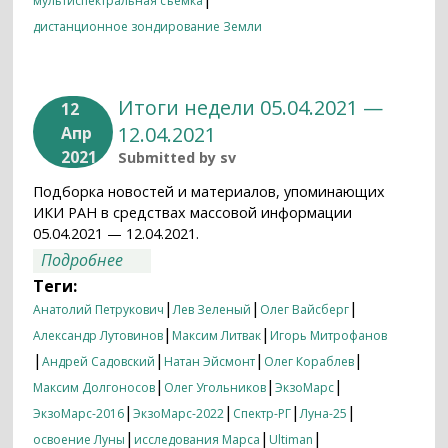
мультиспектральная съемка
дистанционное зондирование Земли
Итоги недели 05.04.2021 —
12
12.04.2021
Апр
2021
Submitted by
sv
Подборка новостей и материалов, упоминающих
ИКИ РАН в средствах массовой информации
05.04.2021 — 12.04.2021.
о Итоги недели 05.04.2021 — 12.04.2021
Подробнее
Теги:
|
|
|
Анатолий Петрукович
Лев Зеленый
Олег Вайсберг
|
|
Александр Лутовинов
Максим Литвак
Игорь Митрофанов
|
|
|
|
Андрей Садовский
Натан Эйсмонт
Олег Кораблев
|
|
|
Максим Долгоносов
Олег Угольников
ЭкзоМарс
|
|
|
|
ЭкзоМарс-2016
ЭкзоМарс-2022
Спектр-РГ
Луна-25
|
|
|
освоение Луны
исследования Марса
Ultiman