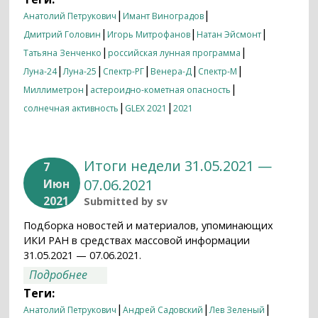
|
|
Анатолий Петрукович
Имант Виноградов
|
|
|
Дмитрий Головин
Игорь Митрофанов
Натан Эйсмонт
|
|
Татьяна Зенченко
российская лунная программа
|
|
|
|
|
Луна-24
Луна-25
Спектр-РГ
Венера-Д
Спектр-М
|
|
Миллиметрон
астероидно-кометная опасность
|
|
солнечная активность
GLEX 2021
2021
Итоги недели 31.05.2021 —
7
07.06.2021
Июн
2021
Submitted by
sv
Подборка новостей и материалов, упоминающих
ИКИ РАН в средствах массовой информации
31.05.2021 — 07.06.2021.
о Итоги недели 31.05.2021 — 07.06.2021
Подробнее
Теги:
|
|
|
Анатолий Петрукович
Андрей Садовский
Лев Зеленый