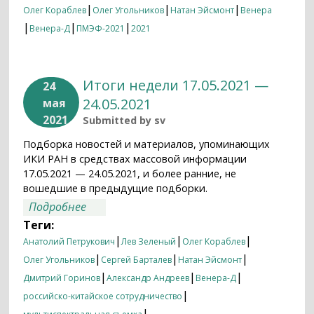
|
|
|
Олег Кораблев
Олег Угольников
Натан Эйсмонт
Венера
|
|
|
Венера-Д
ПМЭФ-2021
2021
Итоги недели 17.05.2021 —
24
24.05.2021
мая
2021
Submitted by
sv
Подборка новостей и материалов, упоминающих
ИКИ РАН в средствах массовой информации
17.05.2021 — 24.05.2021, и более ранние, не
вошедшие в предыдущие подборки.
о Итоги недели 17.05.2021 — 24.05.2021
Подробнее
Теги:
|
|
|
Анатолий Петрукович
Лев Зеленый
Олег Кораблев
|
|
|
Олег Угольников
Сергей Барталев
Натан Эйсмонт
|
|
|
Дмитрий Горинов
Александр Андреев
Венера-Д
|
российско-китайское сотрудничество
|