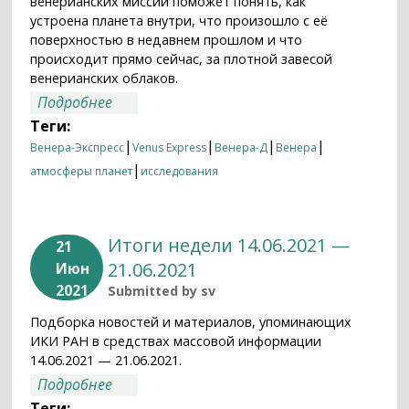
венерианских миссий поможет понять, как
устроена планета внутри, что произошло с её
поверхностью в недавнем прошлом и что
происходит прямо сейчас, за плотной завесой
венерианских облаков.
о Когда омолодилась Венера?
Подробнее
Теги:
|
|
|
|
Венера-Экспресс
Venus Express
Венера-Д
Венера
|
атмосферы планет
исследования
Итоги недели 14.06.2021 —
21
21.06.2021
Июн
2021
Submitted by
sv
Подборка новостей и материалов, упоминающих
ИКИ РАН в средствах массовой информации
14.06.2021 — 21.06.2021.
о Итоги недели 14.06.2021 — 21.06.2021
Подробнее
Теги: