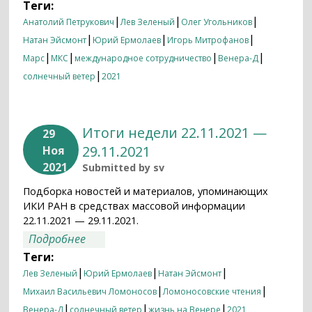
Теги:
|
|
|
Анатолий Петрукович
Лев Зеленый
Олег Угольников
|
|
|
Натан Эйсмонт
Юрий Ермолаев
Игорь Митрофанов
|
|
|
|
Марс
МКС
международное сотрудничество
Венера-Д
|
солнечный ветер
2021
Итоги недели 22.11.2021 —
29
29.11.2021
Ноя
2021
Submitted by
sv
Подборка новостей и материалов, упоминающих
ИКИ РАН в средствах массовой информации
22.11.2021 — 29.11.2021.
о Итоги недели 22.11.2021 — 29.11.2021
Подробнее
Теги:
|
|
|
Лев Зеленый
Юрий Ермолаев
Натан Эйсмонт
|
|
Михаил Васильевич Ломоносов
Ломоносовские чтения
|
|
|
Венера-Д
солнечный ветер
жизнь на Венере
2021