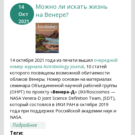
Можно ли искать жизнь
14
на Венере?
Окт
2021
14 октября 2021 года из печати вышел
очередной
номер журнала Astrobiology Journal
, 10 статей
которого посвящены возможной обитаемости
облаков Венеры. Номер основан на материалах
семинара Объединенной научной рабочей группы
(ОНРГ) по проекту «
Венера-Д
» (IKI/Roscosmos —
NASA Venera-D Joint Science Definition Team, JSDT),
который состоялся в ИКИ РАН в октябре 2019
года при поддержке Российской академии наук и
NASA.
о Можно ли искать жизнь на Венере?
Подробнее
Теги: