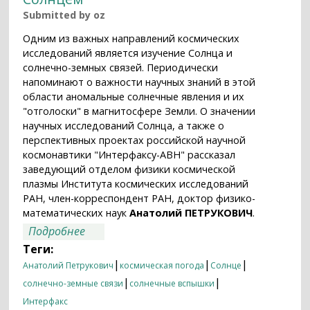
Submitted by
oz
Одним из важных направлений космических
исследований является изучение Солнца и
солнечно-земных связей. Периодически
напоминают о важности научных знаний в этой
области аномальные солнечные явления и их
"отголоски" в магнитосфере Земли. О значении
научных исследований Солнца, а также о
перспективных проектах российской научной
космонавтики "Интерфаксу-АВН" рассказал
заведующий отделом физики космической
плазмы Института космических исследований
РАН, член-корреспондент РАН, доктор физико-
математических наук
Анатолий ПЕТРУКОВИЧ
.
о Член-корреспондент РАН Анатолий
Подробнее
Петрукович: "Российская наука сегодня
Теги:
не располагает собственными
|
|
|
Анатолий Петрукович
космическая погода
Солнце
космическими аппаратами для
|
|
солнечно-земные связи
солнечные вспышки
наблюдения за Солнцем"
Интерфакс