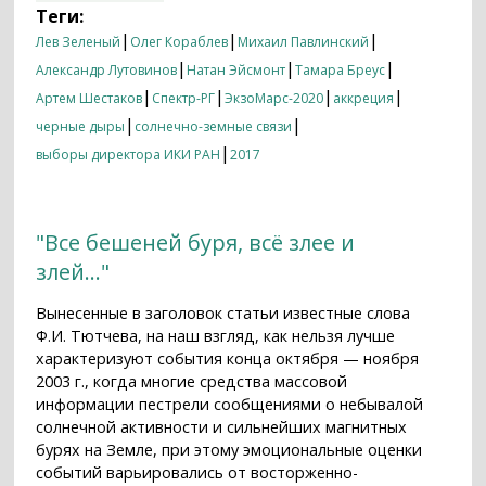
Теги:
|
|
|
Лев Зеленый
Олег Кораблев
Михаил Павлинский
|
|
|
Александр Лутовинов
Натан Эйсмонт
Тамара Бреус
|
|
|
|
Артем Шестаков
Спектр-РГ
ЭкзоМарс-2020
аккреция
|
|
черные дыры
солнечно-земные связи
|
выборы директора ИКИ РАН
2017
"Все бешеней буря, всё злее и
злей..."
Вынесенные в заголовок статьи известные слова
Ф.И. Тютчева, на наш взгляд, как нельзя лучше
характеризуют события конца октября — ноября
2003 г., когда многие средства массовой
информации пестрели сообщениями о небывалой
солнечной активности и сильнейших магнитных
бурях на Земле, при этому эмоциональные оценки
событий варьировались от восторженно-