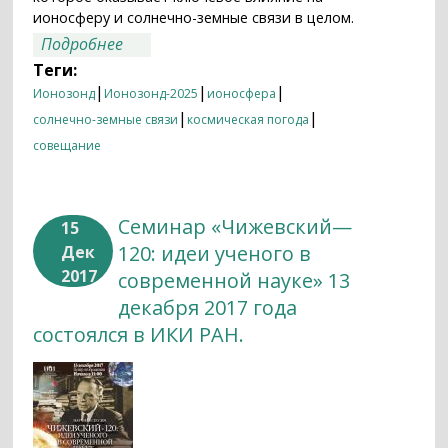
ионосферу и солнечно-земные связи в целом.
о Возобновляются работы по проекту
Подробнее
«Ионозонд-2025»
Теги:
|
|
|
Ионозонд
Ионозонд-2025
ионосфера
|
|
солнечно-земные связи
космическая погода
совещание
Семинар «Чижевский—
15
120: идеи ученого в
Дек
2017
современной науке» 13
декабря 2017 года
состоялся в ИКИ РАН.