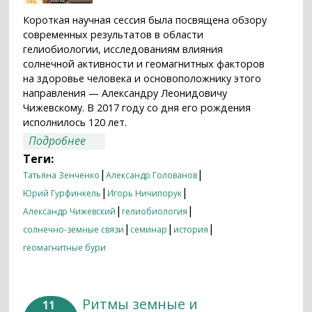
Короткая научная сессия была посвящена обзору
современных результатов в области
гелиобиологии, исследованиям влияния
солнечной активности и геомагнитных факторов
на здоровье человека и основоположнику этого
направления — Александру Леонидовичу
Чижевскому. В 2017 году со дня его рождения
исполнилось 120 лет.
о Семинар «Чижевский—120: идеи
Подробнее
ученого в современной науке» 13
Теги:
декабря 2017 года состоялся в ИКИ РАН.
|
|
Татьяна Зенченко
Александр Голованов
|
|
Юрий Гурфинкель
Игорь Ничипорук
|
|
Александр Чижевский
гелиобиология
|
|
|
солнечно-земные связи
семинар
история
геомагнитные бури
Ритмы земные и
11