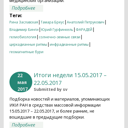
медицинских организаций.
о Ритмы земные и солнечные: в ИКИ
Подробнее
РАН исследуют влияние геомагнитных
Теги:
возмущений на живые организмы
|
|
|
Рина Заславская
Тамара Бреус
Анатолий Петрукович
|
|
|
Владимир Бинги
Юрий Гурфинкель
ФАРАДЕЙ
|
|
гелиобиология
солнечно-земные связи
|
|
циркадианные ритмы
инфрадианные ритмы
геомагнитные бури
Итоги недели 15.05.2017 –
22
22.05.2017
мая
2017
Submitted by
sv
Подборка новостей и материалов, упоминающих
ИКИ РАН в средствах массовой информации
15.05.2017 – 22.05.2017, и более ранние, не
вошедшие в предыдущие подборки.
о Итоги недели 15.05.2017 – 22.05.2017
Подробнее