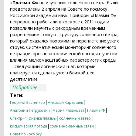
«
Плазма-Ф
» по изучению солнечного ветра были
представлены 2 апреля на Совете по космосу
Российской академии наук. Приборы «Плазмы-Ф»
непрерывно работали в космосе с 2011 года и
позволили изучить с рекордным временным
разрешением тонкую структуру солнечного ветра,
который оказался похожим на переплетение узких
струек. Систематический мониторинг солнечного
ветра для прогноза космической погоды с учетом
влияния мелкомасштабных характеристик среды
—следующий логический шаг, который
планируется сделать уже в ближайшее
десятилетие.
о Приборы «Плазмы-Ф» помогли
Подробнее
заглянуть в тайны солнечного ветра
Теги:
|
|
Георгий Застенкер
Николай Кардашёв
|
|
|
Анатолий Петрукович
Мария Рязанцева
Плазма-Ф
|
|
|
Спектр-Р
физика плазмы
солнечный ветер
|
|
космическая погода
солнечно-земные связи
Совет по космосу