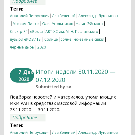
о Итоги недели 21.12.2020 — 28.12.2020
Подробнее
Теги:
|
|
Анатолий Петрукович
Лев Зеленый
Александр Лутовинов
|
|
|
|
Максим Литвак
Олег Угольников
Натан Эйсмонт
|
|
|
Спектр-РГ
eRosita
ART-XC им. М. Н. Павлинского
|
|
|
пузыри еРОЗИТЫ
Солнце
солнечно-земные связи
|
черные дыры
2020
Итоги недели 30.11.2020 —
7
Дек
07.12.2020
2020
Submitted by
sv
Подборка новостей и материалов, упоминающих
ИКИ РАН в средствах массовой информации
23.11.2020 — 30.11.2020.
о Итоги недели 30.11.2020 — 07.12.2020
Подробнее
Теги:
|
|
Анатолий Петрукович
Лев Зеленый
Александр Лутовинов