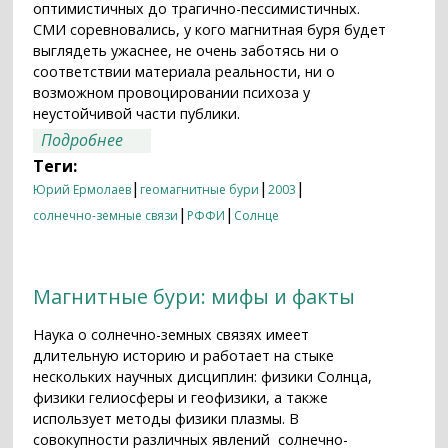
оптимистичных до трагично-пессимистичных.
СМИ соревновались, у кого магнитная буря будет
выглядеть ужаснее, не очень заботясь ни о
соответствии материала реальности, ни о
возможном провоцировании психоза у
неустойчивой части публики.
о "Все бешеней буря, всё злее и злей..."
Подробнее
Теги:
|
|
|
Юрий Ермолаев
геомагнитные бури
2003
|
|
солнечно-земные связи
РФФИ
Солнце
Магнитные бури: мифы и факты
Наука о солнечно-земных связях имеет
длительную историю и работает на стыке
нескольких научных дисциплин: физики Солнца,
физики гелиосферы и геофизики, а также
использует методы физики плазмы. В
совокупности различных явлений солнечно-