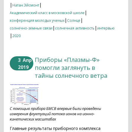
|
|
Натан Эйсмонт
|
Академический класс в московской школе
|
|
конференция молодых ученых
Солнце
|
|
солнечно-земные связи
солнечная активность
интервью
|
2020
Приборы «Плазмы-Ф»
3
Апр
помогли заглянуть в
2019
тайны солнечного ветра
С помощью прибора БМСВ впервые были проведены
измерения флуктуаций потока ионов на ионно-
кинетических масштабах
Главные результаты приборного комплекса