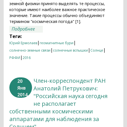
земной физики принято выделять те процессы,
которые имеют наиболее важное практическое
значение. Такие процессы обычно объединяют
термином "космическая погода" [1].
о Магнитные бури: мифы и факты
Подробнее
Теги:
|
|
Юрий Ермолаев
геомагнитные бури
|
|
|
солнечно-земные связи
солнечные вспышки
Солнце
|
РФФИ
2016
Член-корреспондент РАН
20
Анатолий Петрукович:
Янв
2014
"Российская наука сегодня
не располагает
собственными космическими
аппаратами для наблюдения за
Солнцем"