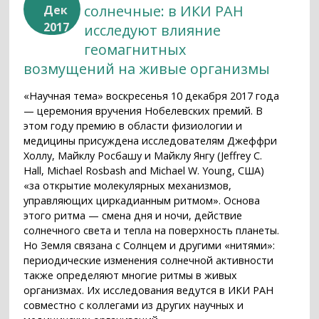
солнечные: в ИКИ РАН
Дек
2017
исследуют влияние
геомагнитных
возмущений на живые организмы
«Научная тема» воскресенья 10 декабря 2017 года
— церемония вручения Нобелевских премий. В
этом году премию в области физиологии и
медицины присуждена исследователям Джеффри
Холлу, Майклу Росбашу и Майклу Янгу (Jeffrey C.
Hall, Michael Rosbash and Michael W. Young, США)
«за открытие молекулярных механизмов,
управляющих циркадианным ритмом». Основа
этого ритма — смена дня и ночи, действие
солнечного света и тепла на поверхность планеты.
Но Земля связана с Солнцем и другими «нитями»:
периодические изменения солнечной активности
также определяют многие ритмы в живых
организмах. Их исследования ведутся в ИКИ РАН
совместно с коллегами из других научных и