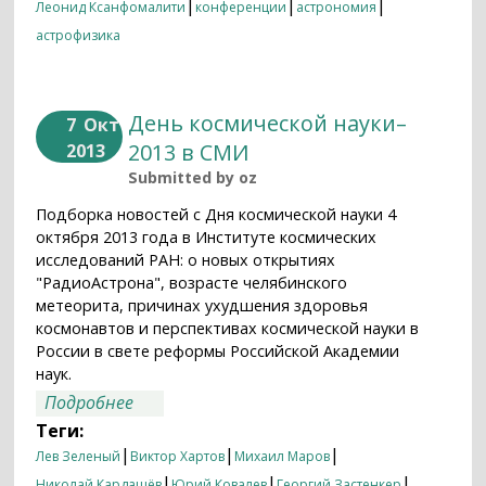
|
|
|
Леонид Ксанфомалити
конференции
астрономия
астрофизика
День космической науки–
7
Окт
2013 в СМИ
2013
Submitted by
oz
Подборка новостей с Дня космической науки 4
октября 2013 года в Институте космических
исследований РАН: о новых открытиях
"РадиоАстрона", возрасте челябинского
метеорита, причинах ухудшения здоровья
космонавтов и перспективах космической науки в
России в свете реформы Российской Академии
наук.
о День космической науки–2013 в СМИ
Подробнее
Теги:
|
|
|
Лев Зеленый
Виктор Хартов
Михаил Маров
|
|
|
Николай Кардашёв
Юрий Ковалев
Георгий Застенкер