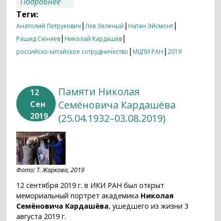
о Итоги недели 16.09.2019 — 23.09.2019
Подробнее
Теги:
|
|
|
Анатолий Петрукович
Лев Зеленый
Натан Эйсмонт
|
|
Рашид Сюняев
Николай Кардашёв
|
|
российско-китайское сотрудничество
МЦПИ РАН
2019
Памяти Николая
12
Семёновича Кардашёва
Сен
2019
(25.04.1932–03.08.2019)
Фото: Т. Жаркова, 2019
12 сентября 2019 г. в ИКИ РАН был открыт
мемориальный портрет академика
Николая
Семёновича Кардашёва
, ушедшего из жизни 3
августа 2019 г.