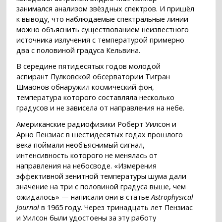
занимался анализом звёздных спектров. И пришёл
к выводу, что наблюдаемые спектральные линии
можно объяснить существованием неизвестного
источника излучения с температурой примерно
два с половиной градуса Кельвина.
В середине пятидесятых годов молодой
аспирант Пулковской обсерватории Тигран
Шмаонов обнаружил космический фон,
температура которого составляла несколько
градусов и не зависела от направления на небе.
Американские радиофизики Роберт Уилсон и
Арно Пензиас в шестидесятых годах прошлого
века поймали необъяснимый сигнал,
интенсивность которого не менялась от
направления на небосводе. «Измерения
эффективной зенитной температуры шума дали
значение на три с половиной градуса выше, чем
ожидалось» — написали они в статье
Astrophysical
Journal
в 1965 году. Через тринадцать лет Пензиас
и Уилсон были удостоены за эту работу