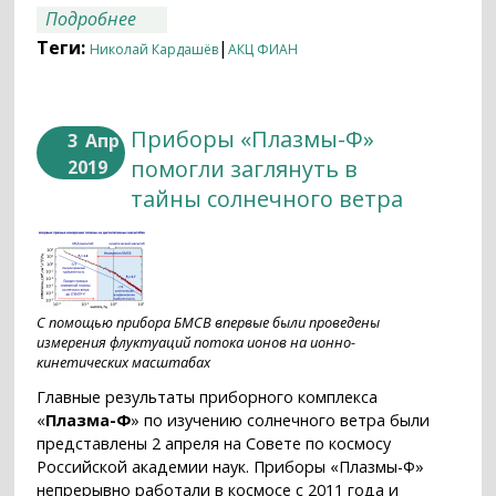
о Памяти Николая Семёновича
Подробнее
Кардашёва (25.04.1932–03.08.2019)
Теги:
|
Николай Кардашёв
АКЦ ФИАН
Приборы «Плазмы-Ф»
3
Апр
помогли заглянуть в
2019
тайны солнечного ветра
С помощью прибора БМСВ впервые были проведены
измерения флуктуаций потока ионов на ионно-
кинетических масштабах
Главные результаты приборного комплекса
«
Плазма-Ф
» по изучению солнечного ветра были
представлены 2 апреля на Совете по космосу
Российской академии наук. Приборы «Плазмы-Ф»
непрерывно работали в космосе с 2011 года и