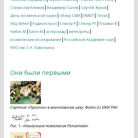
|
|
|
Станислав Климов
Владимир Сычев
Сергей Жуков
|
|
|
|
День космической науки
обзор СМИ
ИМБП
Геохи
|
|
|
|
|
АКЦ ФИАН
РадиоАстрон
Спектр-Р
Спектр-РГ
Плазма-Ф
|
|
|
|
Чибис-М
Бион-М
астероиды
метеориты
|
|
космические исследования
Российская Академия наук
НПО им. С.А. Лавочкина
Они были первыми
Спутник «Прогноз» в монтажном цеху. Фото (c) ИКИ РАН
Рис. 1. «Наилучшие пожелания Реликтам!»