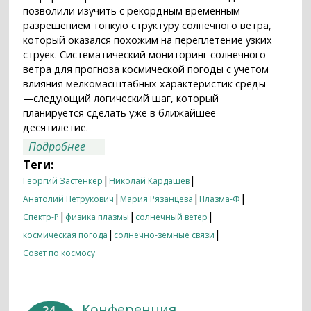
позволили изучить с рекордным временным
разрешением тонкую структуру солнечного ветра,
который оказался похожим на переплетение узких
струек. Систематический мониторинг солнечного
ветра для прогноза космической погоды с учетом
влияния мелкомасштабных характеристик среды
—следующий логический шаг, который
планируется сделать уже в ближайшее
десятилетие.
о Приборы «Плазмы-Ф» помогли
Подробнее
заглянуть в тайны солнечного ветра
Теги:
|
|
Георгий Застенкер
Николай Кардашёв
|
|
|
Анатолий Петрукович
Мария Рязанцева
Плазма-Ф
|
|
|
Спектр-Р
физика плазмы
солнечный ветер
|
|
космическая погода
солнечно-земные связи
Совет по космосу
Конференция
24