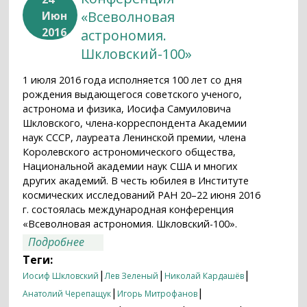
«Всеволновая
Июн
2016
астрономия.
Шкловский-100»
1 июля 2016 года исполняется 100 лет со дня
рождения выдающегося советского ученого,
астронома и физика, Иосифа Самуиловича
Шкловского, члена-корреспондента Академии
наук СССР, лауреата Ленинской премии, члена
Королевского астрономического общества,
Национальной академии наук США и многих
других академий. В честь юбилея в Институте
космических исследований РАН 20–22 июня 2016
г. состоялась международная конференция
«Всеволновая астрономия. Шкловский-100».
о Конференция «Всеволновая
Подробнее
астрономия. Шкловский-100»
Теги:
|
|
|
Иосиф Шкловский
Лев Зеленый
Николай Кардашёв
|
|
Анатолий Черепащук
Игорь Митрофанов