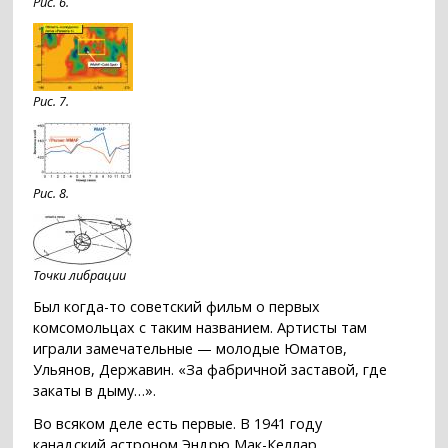
Рис. 6.
Рис. 7.
Рис. 8.
Точки либрации
Был когда-то советский фильм о первых
комсомольцах с таким названием. Артисты там
играли замечательные — молодые Юматов,
Ульянов, Державин. «За фабричной заставой, где
закаты в дыму…».
Во всяком деле есть первые. В 1941 году
канадский астроном Эндрю Мак-Келлар