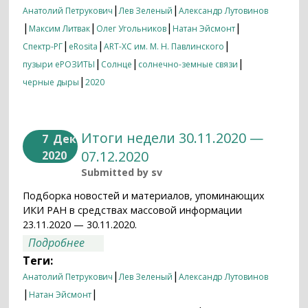
|
|
Анатолий Петрукович
Лев Зеленый
Александр Лутовинов
|
|
|
|
Максим Литвак
Олег Угольников
Натан Эйсмонт
|
|
|
Спектр-РГ
eRosita
ART-XC им. М. Н. Павлинского
|
|
|
пузыри еРОЗИТЫ
Солнце
солнечно-земные связи
|
черные дыры
2020
Итоги недели 30.11.2020 —
7
Дек
07.12.2020
2020
Submitted by
sv
Подборка новостей и материалов, упоминающих
ИКИ РАН в средствах массовой информации
23.11.2020 — 30.11.2020.
о Итоги недели 30.11.2020 — 07.12.2020
Подробнее
Теги:
|
|
Анатолий Петрукович
Лев Зеленый
Александр Лутовинов
|
|
Натан Эйсмонт