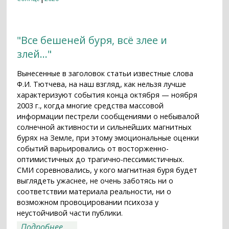
"Все бешеней буря, всё злее и
злей..."
Вынесенные в заголовок статьи известные слова
Ф.И. Тютчева, на наш взгляд, как нельзя лучше
характеризуют события конца октября — ноября
2003 г., когда многие средства массовой
информации пестрели сообщениями о небывалой
солнечной активности и сильнейших магнитных
бурях на Земле, при этому эмоциональные оценки
событий варьировались от восторженно-
оптимистичных до трагично-пессимистичных.
СМИ соревновались, у кого магнитная буря будет
выглядеть ужаснее, не очень заботясь ни о
соответствии материала реальности, ни о
возможном провоцировании психоза у
неустойчивой части публики.
о "Все бешеней буря, всё злее и злей..."
Подробнее