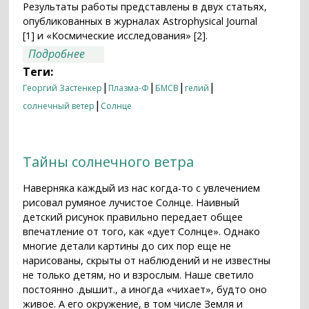
Результаты работы представлены в двух статьях,
опубликованных в журналах Astrophysical Journal
[1] и «Космические исследования» [2].
о Содержание гелия в солнечном ветре
Подробнее
может меняться за несколько секунд
Теги:
|
|
|
|
Георгий Застенкер
Плазма-Ф
БМСВ
гелий
|
солнечный ветер
Солнце
Тайны солнечного ветра
Наверняка каждый из нас когда-то с увлечением
рисовал румяное лучистое Солнце. Наивный
детский рисунок правильно передает общее
впечатление от того, как «дует Солнце». Однако
многие детали картины до сих пор еще не
нарисованы, скрыты от наблюдений и не известны
не только детям, но и взрослым. Наше светило
постоянно .дышит., а иногда «чихает», будто оно
живое. А его окружение, в том числе Земля и