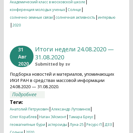
|
Академический класс в московской школе
|
|
конференция молодых ученых
Солнце
|
|
солнечно-земные связи
солнечная активность
интервью
|
2020
Итоги недели 24.08.2020 —
31
31.08.2020
Авг
2020
Submitted by
sv
Подборка новостей и материалов, упоминающих
ИКИ РАН в средствах массовой информации
24.08.2020 — 31.08.2020.
о Итоги недели 24.08.2020 — 31.08.2020
Подробнее
Теги:
|
|
Анатолий Петрукович
Александр Лутовинов
|
|
|
Олег Кораблев
Натан Эйсмонт
Тамара Бреус
|
|
|
|
|
геомагнитные бури
астероиды
Луна-25
Ресурс-П
ДЗЗ
|
Солнце
2020