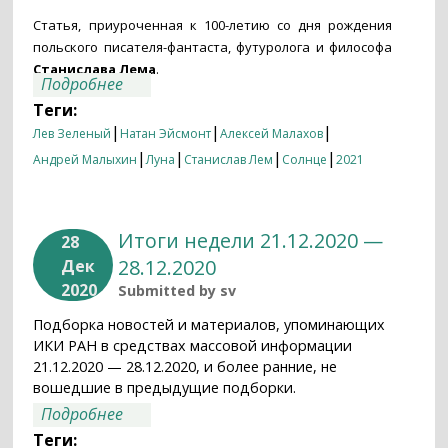
Статья, приуроченная к 100-летию со дня рождения
польского писателя-фантаста, футуролога и философа
Станислава Лема
.
о Итоги недели 20.09.2021 — 27.09.2021
Подробнее
Теги:
|
|
|
Лев Зеленый
Натан Эйсмонт
Алексей Малахов
|
|
|
|
Андрей Малыхин
Луна
Станислав Лем
Солнце
2021
Итоги недели 21.12.2020 —
28
28.12.2020
Дек
2020
Submitted by
sv
Подборка новостей и материалов, упоминающих
ИКИ РАН в средствах массовой информации
21.12.2020 — 28.12.2020, и более ранние, не
вошедшие в предыдущие подборки.
о Итоги недели 21.12.2020 — 28.12.2020
Подробнее
Теги: