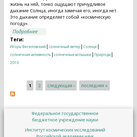
жизнь на ней, тонко ощущают причудливое
дыхание Солнца, иногда замечая его, иногда нет.
Это дыхание определяет собой «космическую
погоду».
о Тайны солнечного ветра
Подробнее
Теги:
|
|
|
Игорь Веселовский
солнечный ветер
Солнце
|
|
|
солнечная активность
солнечные вспышки
Природа
2010
1
2
следующая ›
последняя »
Страницы
Федеральное государственное
бюджетное учреждение науки
Институт космических исследований
Российской академии наук