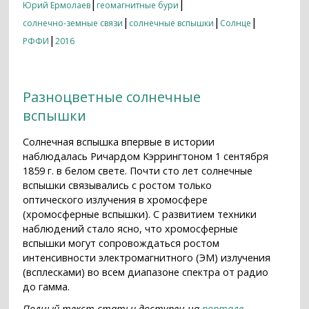
|
|
Юрий Ермолаев
геомагнитные бури
|
|
|
солнечно-земные связи
солнечные вспышки
Солнце
|
РФФИ
2016
Разноцветные солнечные
вспышки
Солнечная вспышка впервые в истории
наблюдалась Ричардом Кэррингтоном 1 сентября
1859 г. в белом свете. Почти сто лет солнечные
вспышки связывались с ростом только
оптического излучения в хромосфере
(хромосферные вспышки). С развитием техники
наблюдений стало ясно, что хромосферные
вспышки могут сопровождаться ростом
интенсивности электромагнитного (ЭМ) излучения
(всплесками) во всем диапазоне спектра от радио
до гамма.
Полный текст статьи доступен на
портале