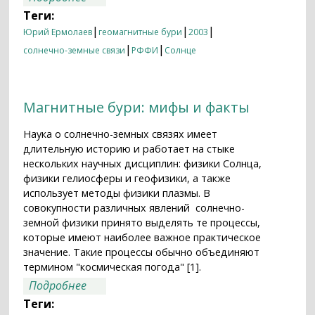
Теги:
|
|
|
Юрий Ермолаев
геомагнитные бури
2003
|
|
солнечно-земные связи
РФФИ
Солнце
Магнитные бури: мифы и факты
Наука о солнечно-земных связях имеет
длительную историю и работает на стыке
нескольких научных дисциплин: физики Солнца,
физики гелиосферы и геофизики, а также
использует методы физики плазмы. В
совокупности различных явлений солнечно-
земной физики принято выделять те процессы,
которые имеют наиболее важное практическое
значение. Такие процессы обычно объединяют
термином "космическая погода" [1].
о Магнитные бури: мифы и факты
Подробнее
Теги: