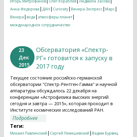
|
|
|
Игорь Митрофанов
Олег Кораблев
Людмила Засова
|
|
|
|
|
Анна Федорова
ДАН
Curiosity
Венера-Экспресс
Марс
|
|
|
Венера
вода
атмосферы планет
международное сотрудничество
Обсерватория «Спектр-
23
РГ» готовится к запуску в
Дек
2015
2017 году
Текущее состояние российско-германской
обсерватории "Спектр-Рентген-Гамма" и научной
аппаратуры обсуждалось 22 декабря на
конференции «Астрофизика высоких энергий
сегодня и завтра — 2015», которая проходит в
Институте космических исследований РАН.
о Обсерватория «Спектр-РГ»
Подробнее
готовится к запуску в 2017 году
Теги:
|
|
Михаил Павлинский
Сергей Лемешевский
Вадим Бурвиц