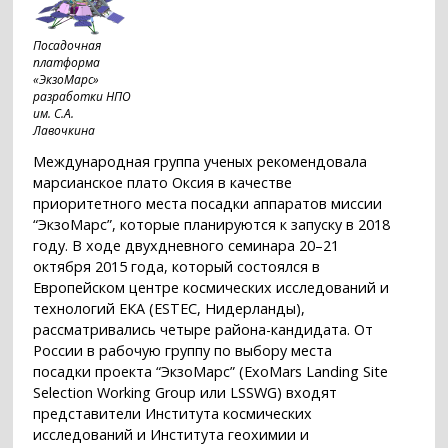
Посадочная
платформа
«ЭкзоМарс»
разработки НПО
им. С.А.
Лавочкина
Международная группа ученых рекомендовала
марсианское плато Оксия в качестве
приоритетного места посадки аппаратов миссии
“ЭкзоМарс”, которые планируются к запуску в 2018
году. В ходе двухдневного семинара 20–21
октября 2015 года, который состоялся в
Европейском центре космических исследований и
технологий ЕКА (ESTEC, Нидерланды),
рассматривались четыре района-кандидата. От
России в рабочую группу по выбору места
посадки проекта “ЭкзоМарс” (ExoMars Landing Site
Selection Working Group или LSSWG) входят
представители Института космических
исследований и Института геохимии и