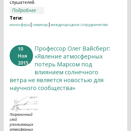
слушателей.
о Четырёхмерная модель исследования
Подробнее
космического пространства с
Теги:
норвежским акцентом
|
|
ионосфера
семинар
международное сотрудничество
Профессор Олег Вайсберг:
10
«Явление атмосферных
Ноя
2015
потерь Марсом под
влиянием солнечного
ветра не является новостью для
научного сообщества»
Пограничный
слой
ускользающих
атмосферных