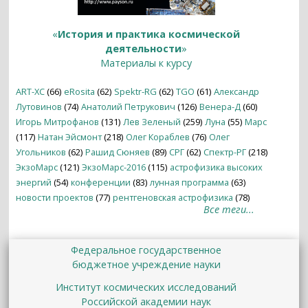
«
История и практика космической
деятельности
»
Материалы к курсу
ART-XC
(66)
eRosita
(62)
Spektr-RG
(62)
TGO
(61)
Александр
Лутовинов
(74)
Анатолий Петрукович
(126)
Венера-Д
(60)
Игорь Митрофанов
(131)
Лев Зеленый
(259)
Луна
(55)
Марс
(117)
Натан Эйсмонт
(218)
Олег Кораблев
(76)
Олег
Угольников
(62)
Рашид Сюняев
(89)
СРГ
(62)
Спектр-РГ
(218)
ЭкзоМарс
(121)
ЭкзоМарс-2016
(115)
астрофизика высоких
энергий
(54)
конференции
(83)
лунная программа
(63)
новости проектов
(77)
рентгеновская астрофизика
(78)
Все теги...
Федеральное государственное
бюджетное учреждение науки
Институт космических исследований
Российской академии наук