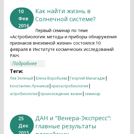
Как найти жизнь в
10
Солнечной системе?
Фев
2016
Первый семинар по теме
«Астробиология: методы и приборы обнаружения
признаков внеземной жизни» состоялся 10
февраля в Институте космических исследований
РАН.
о Как найти жизнь в Солнечной
Подробнее
системе?
Теги:
|
|
|
Лев Зеленый
Елена Воробьева
Георгий Манагадзе
|
|
Константин Лучников
криоастробиология
|
|
астробиология
происхождение жизни
семинар
ДАН и "Венера-Экспресс":
25
главные результаты
Дек
2015