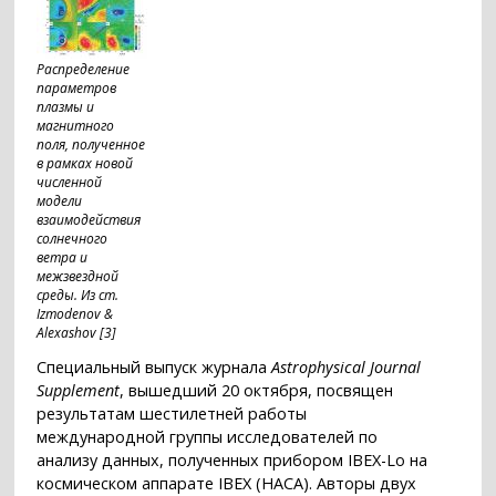
Распределение
параметров
плазмы и
магнитного
поля, полученное
в рамках новой
численной
модели
взаимодействия
солнечного
ветра и
межзвездной
среды. Из ст.
Izmodenov &
Alexashov [3]
Специальный выпуск журнала
Astrophysical Journal
Supplement
, вышедший 20 октября, посвящен
результатам шестилетней работы
международной группы исследователей по
анализу данных, полученных прибором IBEX-Lo на
космическом аппарате IBEX (НАСА). Авторы двух