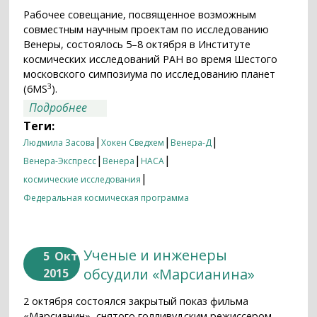
Рабочее совещание, посвященное возможным
совместным научным проектам по исследованию
Венеры, состоялось 5–8 октября в Институте
космических исследований РАН во время Шестого
московского симпозиума по исследованию планет
3
(6MS
).
о Возобновлены встречи совместной
Подробнее
рабочей группы по изучению Венеры
Теги:
|
|
|
Людмила Засова
Хокен Сведхем
Венера-Д
|
|
|
Венера-Экспресс
Венера
НАСА
|
космические исследования
Федеральная космическая программа
Ученые и инженеры
5
Окт
обсудили «Марсианина»
2015
2 октября состоялся закрытый показ фильма
«Марсианин», снятого голливудским режиссером