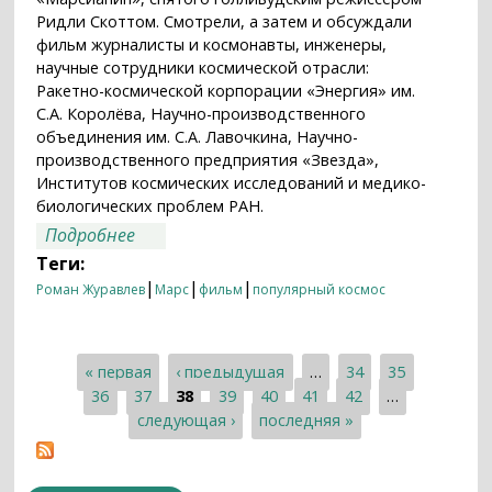
Ридли Скоттом. Смотрели, а затем и обсуждали
фильм журналисты и космонавты, инженеры,
научные сотрудники космической отрасли:
Ракетно-космической корпорации «Энергия» им.
С.А. Королёва, Научно-производственного
объединения им. С.А. Лавочкина, Научно-
производственного предприятия «Звезда»,
Институтов космических исследований и медико-
биологических проблем РАН.
о Ученые и инженеры обсудили
Подробнее
«Марсианина»
Теги:
|
|
|
Роман Журавлев
Марс
фильм
популярный космос
« первая
‹ предыдущая
…
34
35
Страницы
36
37
38
39
40
41
42
…
следующая ›
последняя »