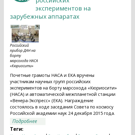
российских
экспериментов на
зарубежных аппаратах
Российский
прибор ДАН на
борту
марсохода НАСА
«Кюриосити»
Почетные грамоты НАСА и ЕКА вручены
участникам научных групп российских
экспериментов на борту марсохода «Кюриосити»
(НАСА) и автоматической межпланетной станции
«Венера-Экспресс» (ЕКА). Награждение
состоялось в ходе заседания Совета по космосу
Российской академии наук 24 декабря 2015 года.
о ДАН и "Венера-Экспресс": главные
Подробнее
результаты российских экспериментов
Теги:
на зарубежных аппаратах