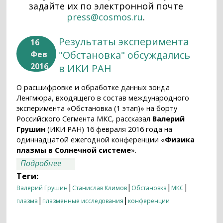
задайте их по электронной почте
press@cosmos.ru
.
Результаты эксперимента
16
"Обстановка" обсуждались
Фев
2016
в ИКИ РАН
О расшифровке и обработке данных зонда
Ленгмюра, входящего в состав международного
эксперимента «Обстановка (1 этап)» на борту
Российского Сегмента МКС, рассказал
Валерий
Грушин
(ИКИ РАН) 16 февраля 2016 года на
одиннадцатой ежегодной конференции «
Физика
плазмы в Солнечной системе
».
о Результаты эксперимента
Подробнее
"Обстановка" обсуждались в ИКИ РАН
Теги:
|
|
|
|
Валерий Грушин
Станислав Климов
Обстановка
МКС
|
|
плазма
плазменные исследования
конференции