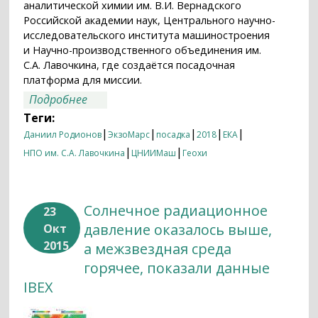
аналитической химии им. В.И. Вернадского
Российской академии наук, Центрального научно-
исследовательского института машиностроения
и Научно-производственного объединения им.
С.А. Лавочкина, где создаётся посадочная
платформа для миссии.
о Выбрано место посадки марсохода
Подробнее
“Пастер” миссии “ЭкзоМарс”
Теги:
|
|
|
|
|
Даниил Родионов
ЭкзоМарс
посадка
2018
ЕКА
|
|
НПО им. С.А. Лавочкина
ЦНИИМаш
Геохи
Солнечное радиационное
23
давление оказалось выше,
Окт
2015
а межзвездная среда
горячее, показали данные
IBEX