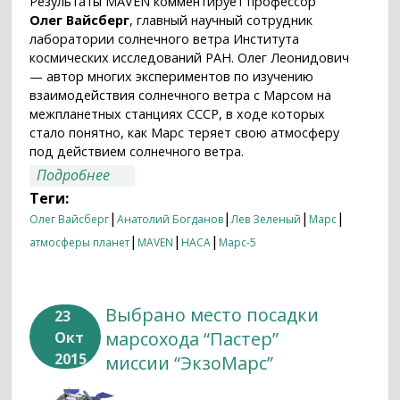
Результаты MAVEN комментирует профессор
Олег Вайсберг
, главный научный сотрудник
лаборатории солнечного ветра Института
космических исследований РАН. Олег Леонидович
— автор многих экспериментов по изучению
взаимодействия солнечного ветра с Марсом на
межпланетных станциях СССР, в ходе которых
стало понятно, как Марс теряет свою атмосферу
под действием солнечного ветра.
о Профессор Олег Вайсберг: «Явление
Подробнее
атмосферных потерь Марсом под
Теги:
влиянием солнечного ветра не
|
|
|
|
Олег Вайсберг
Анатолий Богданов
Лев Зеленый
Марс
является новостью для научного
|
|
|
атмосферы планет
MAVEN
НАСА
Марс-5
сообщества»
Выбрано место посадки
23
марсохода “Пастер”
Окт
2015
миссии “ЭкзоМарс”