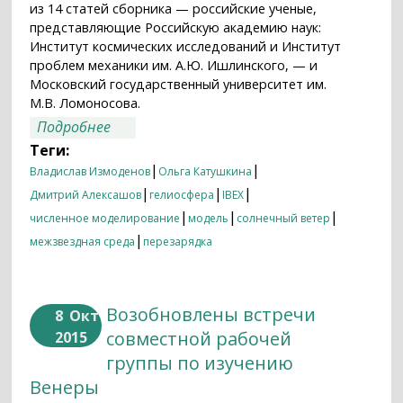
из 14 статей сборника — российские ученые,
представляющие Российскую академию наук:
Институт космических исследований и Институт
проблем механики им. А.Ю. Ишлинского, — и
Московский государственный университет им.
М.В. Ломоносова.
о Солнечное радиационное давление
Подробнее
оказалось выше, а межзвездная среда
Теги:
горячее, показали данные IBEX
|
|
Владислав Измоденов
Ольга Катушкина
|
|
|
Дмитрий Алексашов
гелиосфера
IBEX
|
|
|
численное моделирование
модель
солнечный ветер
|
межзвездная среда
перезарядка
Возобновлены встречи
8
Окт
совместной рабочей
2015
группы по изучению
Венеры