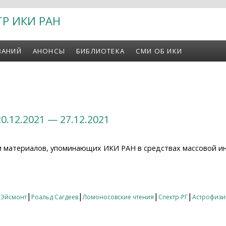
ТР ИКИ РАН
ВАНИЙ
АНОНСЫ
БИБЛИОТЕКА
СМИ ОБ ИКИ
0.12.2021 — 27.12.2021
и материалов, упоминающих ИКИ РАН в средствах массовой и
12.2021 — 27.12.2021
|
|
|
|
 Эйсмонт
Роальд Сагдеев
Ломоносовские чтения
Спектр-РГ
Астрофизик