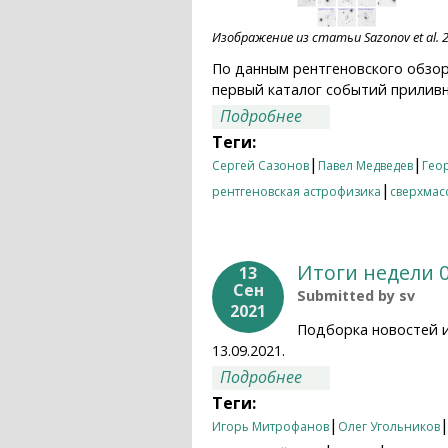
Изображение из статьи Sazonov et al. 
По данным рентгеновского обзор
первый каталог событий приливн
о СРГ/eROSITA: пе
Подробнее
Теги:
|
|
Сергей Сазонов
Павел Медведев
Гео
|
рентгеновская астрофизика
сверхмас
Итоги недели 0
13
Сен
Submitted by
sv
2021
Подборка новостей 
13.09.2021.
о Итоги недели 06.
Подробнее
Теги:
|
Игорь Митрофанов
Олег Угольников