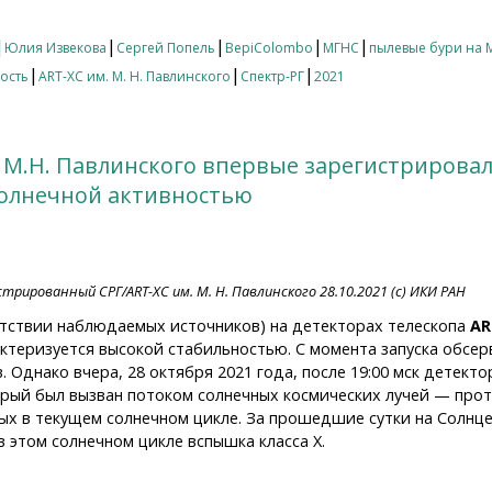
|
|
|
|
|
Юлия Извекова
Сергей Попель
BepiColombo
МГНС
пылевые бури на 
|
|
|
ость
ART-XC им. М. Н. Павлинского
Спектр-РГ
2021
 М.Н. Павлинского впервые зарегистрировал
олнечной активностью
трированный СРГ/ART-XC им. М. Н. Павлинского 28.10.2021 (с) ИКИ РАН
утствии наблюдаемых источников) на детекторах телескопа
AR
актеризуется высокой стабильностью. С момента запуска обсе
 Однако вчера, 28 октября 2021 года, после 19:00 мск детект
рый был вызван потоком солнечных космических лучей — прот
ых в текущем солнечном цикле. За прошедшие сутки на Солнц
 этом солнечном цикле вспышка класса X.
М.Н. Павлинского впервые зарегистрировал событие, связ