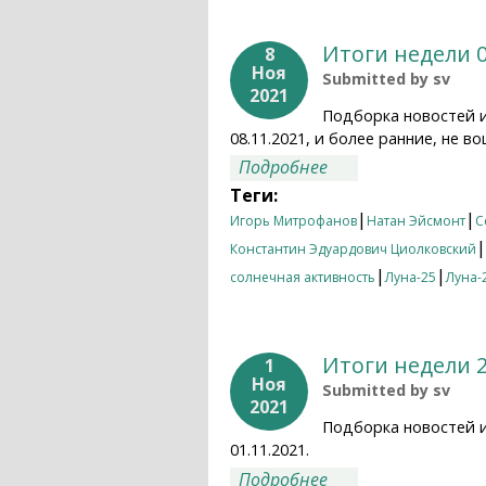
Итоги недели 0
8
Ноя
Submitted by
sv
2021
Подборка новостей 
08.11.2021, и более ранние, не
о Итоги недели 01.
Подробнее
Теги:
|
|
Игорь Митрофанов
Натан Эйсмонт
С
|
Константин Эдуардович Циолковский
|
|
солнечная активность
Луна-25
Луна-
Итоги недели 2
1
Ноя
Submitted by
sv
2021
Подборка новостей 
01.11.2021.
о Итоги недели 25.
Подробнее