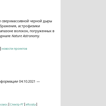
и сверхмассивной черной дыры
ображения, астрофизики
апазоне волокон, погруженных в
журнале
Nature Astronomy
.
 записанные в рентгеновских и
|
новости проектов
нформации 04.10.2021 —
|
|
|
осмос
Спектр-РГ
eRosita