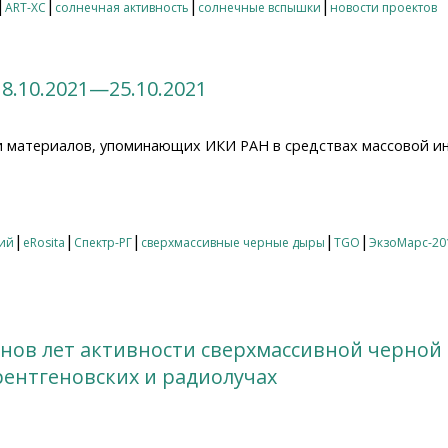
|
|
|
|
ART-XC
солнечная активность
солнечные вспышки
новости проектов
8.10.2021—25.10.2021
и материалов, упоминающих ИКИ РАН в средствах массовой и
.10.2021—25.10.2021
|
|
|
|
|
ий
eRosita
Спектр-РГ
сверхмассивные черные дыры
TGO
ЭкзоМарс-20
нов лет активности сверхмассивной черной
рентгеновских и радиолучах