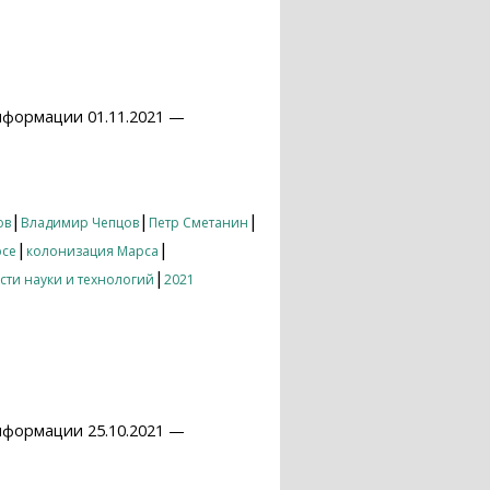
нформации 01.11.2021 —
|
|
|
ов
Владимир Чепцов
Петр Сметанин
|
|
рсе
колонизация Марса
|
сти науки и технологий
2021
нформации 25.10.2021 —