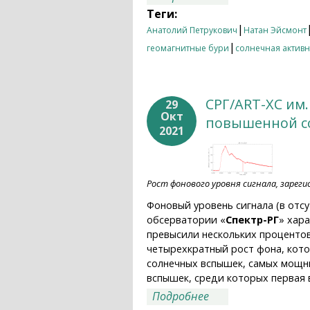
Теги:
|
Анатолий Петрукович
Натан Эйсмонт
|
геомагнитные бури
солнечная активн
СРГ/ART-XC им.
29
Окт
повышенной с
2021
Рост фонового уровня сигнала, зарегис
Фоновый уровень сигнала (в отс
обсерватории «
Спектр-РГ
» хар
превысили нескольких процентов.
четырехкратный рост фона, кото
солнечных вспышек, самых мощн
вспышек, среди которых первая в
о СРГ/ART-XC им. 
Подробнее