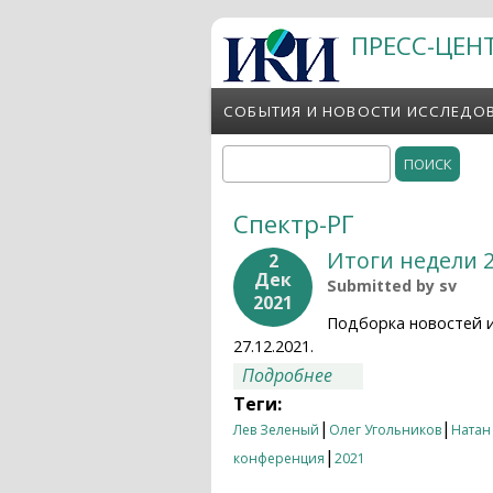
Перейти к основному содержанию
ПРЕСС-ЦЕН
СОБЫТИЯ И НОВОСТИ ИССЛЕДО
Поиск
Форма поиска
Спектр-РГ
Итоги недели 2
2
Дек
Submitted by
sv
2021
Подборка новостей 
27.12.2021.
о Итоги недели 20.
Подробнее
Теги:
|
|
Лев Зеленый
Олег Угольников
Натан
|
конференция
2021