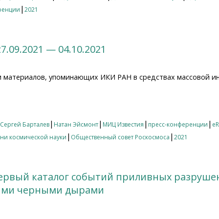
|
ренции
2021
7.09.2021 — 04.10.2021
и материалов, упоминающих ИКИ РАН в средствах массовой и
09.2021 — 04.10.2021
|
|
|
|
Сергей Барталев
Натан Эйсмонт
МИЦ Известия
пресс-конференции
eR
|
|
ни космической науки
Общественный совет Роскосмоса
2021
первый каталог событий приливных разруше
ыми черными дырами