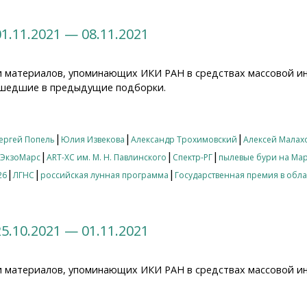
1.11.2021 — 08.11.2021
и материалов, упоминающих ИКИ РАН в средствах массовой и
 вошедшие в предыдущие подборки.
11.2021 — 08.11.2021
|
|
|
ергей Попель
Юлия Извекова
Александр Трохимовский
Алексей Малах
|
|
|
ЭкзоМарс
ART-XC им. М. Н. Павлинского
Спектр-РГ
пылевые бури на Ма
|
|
|
26
ЛГНС
российская лунная программа
Государственная премия в обла
5.10.2021 — 01.11.2021
и материалов, упоминающих ИКИ РАН в средствах массовой и
10.2021 — 01.11.2021