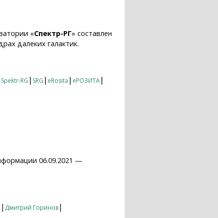
ватории «
Спектр-РГ
» составлен
рах далеких галактик.
хмассивными черными дырами
|
|
|
|
|
Spektr-RG
SRG
eRosita
еРОЗИТА
нформации 06.09.2021 —
|
|
о
Дмитрий Горинов