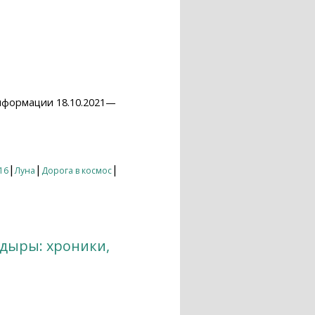
нформации 18.10.2021—
|
|
|
16
Луна
Дорога в космос
 дыры: хроники,