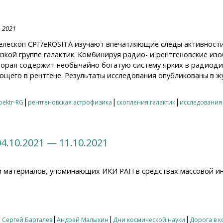
, 2021
лескоп СРГ/eROSITA изучают впечатляющие следы активност
изкой группе галактик. Комбинируя радио- и рентгеновские из
оторая содержит необычайно богатую систему ярких в радиоди
ающего в рентгене. Результаты исследования опубликованы в 
в лет активности сверхмассивной черной дыры: хроники,
|
|
|
pektr-RG
рентгеновская астрофизика
скопления галактик
исследования
4.10.2021 — 11.10.2021
и материалов, упоминающих ИКИ РАН в средствах массовой и
10.2021 — 11.10.2021
|
|
|
|
Сергей Барталев
Андрей Малыхин
Дни космической науки
Дорога в к