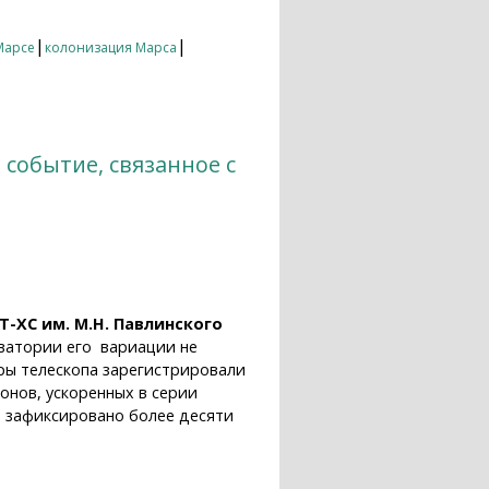
|
|
Марсе
колонизация Марса
 событие, связанное с
T-XC им. М.Н. Павлинского
рватории его вариации не
оры телескопа зарегистрировали
онов, ускоренных в серии
е зафиксировано более десяти
анное с повышенной солнечной