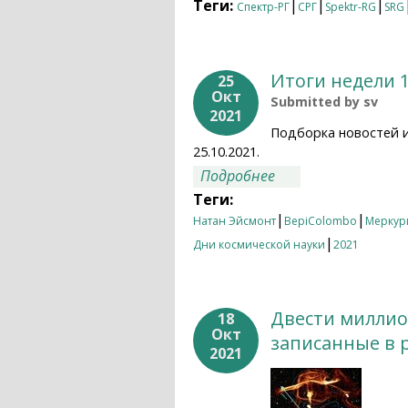
активностью
Теги:
|
|
|
Спектр-РГ
СРГ
Spektr-RG
SRG
Итоги недели 1
25
Окт
Submitted by
sv
2021
Подборка новостей 
25.10.2021.
о Итоги недели 18
Подробнее
Теги:
|
|
Натан Эйсмонт
BepiColombo
Меркур
|
Дни космической науки
2021
Двести миллио
18
Окт
записанные в 
2021