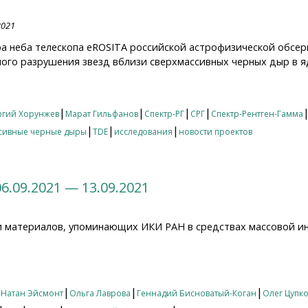
2021
а неба телескопа eROSITA российской астрофизической обсер
ого разрушения звезд вблизи сверхмассивных черных дыр в яд
рвый каталог событий приливных разрушений звезд свер
|
|
|
|
ргий Хорунжев
Марат Гильфанов
Спектр-РГ
СРГ
Спектр-Рентген-Гамма
|
|
|
сивные черные дыры
TDE
исследования
новости проектов
6.09.2021 — 13.09.2021
и материалов, упоминающих ИКИ РАН в средствах массовой и
09.2021 — 13.09.2021
|
|
|
|
Натан Эйсмонт
Ольга Лаврова
Геннадий Бисноватый-Коган
Олег Цупк