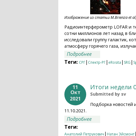
Изображение из статьи M.Brienza et al
Радиоинтерферометр LOFAR и те
сотни миллионов лет назад в бл
исследовали группу галактик, к
атмосферу горячего газа, излуч
о Двести миллионо
Подробнее
радиолучах
Теги:
|
|
|
|
СРГ
Спектр-РГ
eRosita
SRG
S
Итоги недели 0
11
Окт
Submitted by
sv
2021
Подборка новостей 
11.10.2021.
о Итоги недели 04.
Подробнее
Теги:
|
Анатолий Петрукович
Натан Эйсмонт