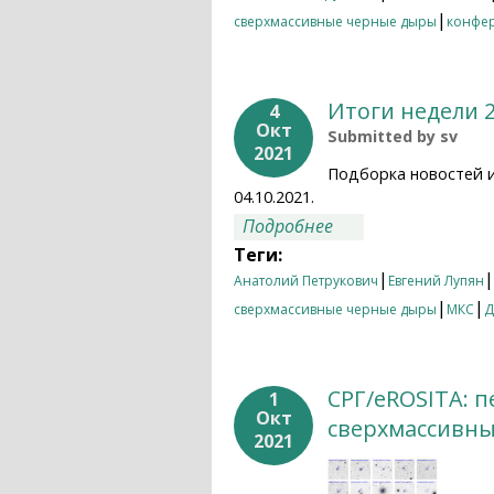
|
сверхмассивные черные дыры
конфе
Итоги недели 2
4
Окт
Submitted by
sv
2021
Подборка новостей 
04.10.2021.
о Итоги недели 27.
Подробнее
Теги:
|
|
Анатолий Петрукович
Евгений Лупян
|
|
сверхмассивные черные дыры
МКС
Д
СРГ/eROSITA: 
1
Окт
сверхмассивн
2021