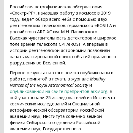
Российская астрофизическая обсерватория
«Спектр-РГ», начавшая работу в космосе в 2019
году, ведёт обзор всего неба с помощью двух
рентгеновских телескопов: германского eROSITA и
российского ART-XC им. М.Н. Павлинского.
Высокая чувствительность детекторов и широкое
поле зрения телескопа СРГ/eROSITA впервые в
истории рентгеновской астрономии позволили
начать массированный поиск событий приливного
разрушения во Вселенной.
Первые результаты этого поиска опубликованы в
работе, принятой в печать в журнале
Monthly
Notices of the Royal Astronomical Society
и
опубликованной на сайте препринтов arXiv.org
. В
ней участвовали 25 исследователей из Института
космических исследований и Специальной
астрофизической обсерватории Российской
академии наук, Института солнечно-земной
физики Сибирского отделения Российской
академии наук, Государственного