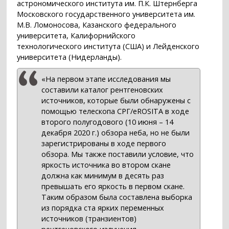
астрономического института им. П.К. Штернберга
Московского государственного университета им.
М.В. Ломоносова, Казанского федерального
университета, Калифорнийского
технологического института (США) и Лейденского
университета (Нидерланды).
«На первом этапе исследования мы
составили каталог рентгеновских
источников, которые были обнаружены с
помощью телескопа СРГ/eROSITA в ходе
второго полугодового (10 июня – 14
декабря 2020 г.) обзора неба, но не были
зарегистрированы в ходе первого
обзора. Мы также поставили условие, что
яркость источника во втором скане
должна как минимум в десять раз
превышать его яркость в первом скане.
Таким образом была составлена выборка
из порядка ста ярких переменных
источников (транзиентов)