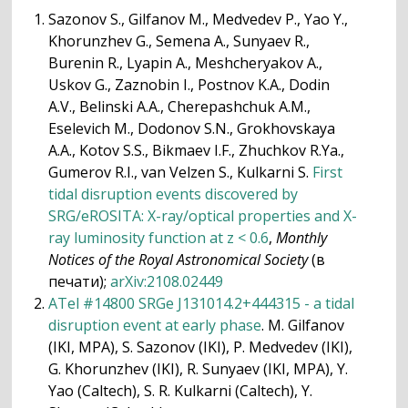
Sazonov S., Gilfanov M., Medvedev P., Yao Y.,
Khorunzhev G., Semena A., Sunyaev R.,
Burenin R., Lyapin A., Meshcheryakov A.,
Uskov G., Zaznobin I., Postnov K.A., Dodin
A.V., Belinski A.A., Cherepashchuk A.M.,
Eselevich M., Dodonov S.N., Grokhovskaya
A.A., Kotov S.S., Bikmaev I.F., Zhuchkov R.Ya.,
Gumerov R.I., van Velzen S., Kulkarni S.
First
tidal disruption events discovered by
SRG/eROSITA: X-ray/optical properties and X-
ray luminosity function at z < 0.6
,
Monthly
Notices of the Royal Astronomical Society
(в
печати);
arXiv:2108.02449
ATel #14800 SRGe J131014.2+444315 - a tidal
disruption event at early phase
. M. Gilfanov
(IKI, MPA), S. Sazonov (IKI), P. Medvedev (IKI),
G. Khorunzhev (IKI), R. Sunyaev (IKI, MPA), Y.
Yao (Caltech), S. R. Kulkarni (Caltech), Y.