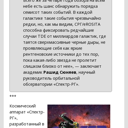
Всего же за четыре года обзора на всем
небе есть шанс обнаружить порядка
семисот таких событий. В каждой
галактике такие события чрезвычайно
редки, но, как мы видим, СРГ/eROSITA
способна фиксировать редчайшие
случаи TDE от миллиардов галактик, где
таятся сверхмассивные черные дыры, не
проявляющие себя как яркие
рентгеновские источники до тех пор,
пока какая-либо звезда не пролетит
слишком близко от нее», — заключает
академик
Рашид Сюняев
, научный
руководитель орбитальной
обсерватории «Спектр-РГ».
***
Космический
аппарат «Спектр-
РГ»,
разработанный в