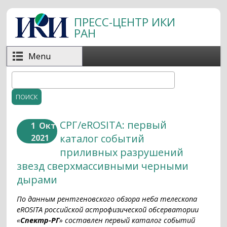
Перейти к основному содержанию
ПРЕСС-ЦЕНТР ИКИ
РАН
Menu
Поиск
Форма поиска
СРГ/eROSITA: первый
1
Окт
каталог событий
2021
приливных разрушений
звезд сверхмассивными черными
дырами
По данным рентгеновского обзора неба телескопа
eROSITA российской астрофизической обсерватории
«
Спектр-РГ
» составлен первый каталог событий