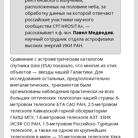
рентгеновского излучения,
расположенных на половине неба, за
обработку данных на которой отвечают
российские участники научного
сообщества СРГ/eROSITA», —
рассказывает к.ф.-м.н.
Павел Медведев
,
научный сотрудник отдела астрофизики
высоких энергий ИКИ РАН.
Сравнение с астрометрическим каталогом
спутника
Gaia
(ESA) показало, что многие из этих
объектов — звезды нашей Галактики. Для
исследования остальных, предположительно
внегалактических, транзиентов были
организованы наблюдения практически на всех
больших оптических телескопах нашей страны: 6-
метровом телескопе БТА САО РАН, 2.5-метровом
телескопе Кавказской горной обсерватории
ГАИШ МГУ, 1.6-метровом телескопе АЗТ-33ИК
ИСЗФ СО РАН, 1.5-метровом Российско-Турецком
телескопе, а также на одном из крупнейших
телескопов в мире — 10-метровом телескопе Кека