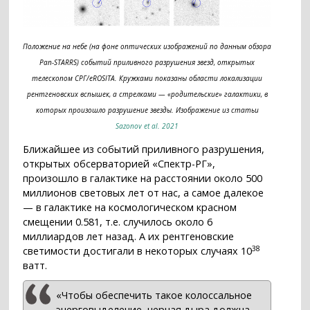
Положение на небе (на фоне оптических изображений по данным обзора
Pan-STARRS) событий приливного разрушения звезд, открытых
телескопом СРГ/eROSITA. Кружками показаны области локализации
рентгеновских вспышек, а стрелками — «родительские» галактики, в
которых произошло разрушение звезды. Изображение из статьи
Sazonov et al. 2021
Ближайшее из событий приливного разрушения,
открытых обсерваторией «Спектр-РГ»,
произошло в галактике на расстоянии около 500
миллионов световых лет от нас, а самое далекое
— в галактике на космологическом красном
смещении 0.581, т.е. случилось около 6
миллиардов лет назад. А их рентгеновские
38
светимости достигали в некоторых случаях 10
ватт.
«Чтобы обеспечить такое колоссальное
энерговыделение, черная дыра должна