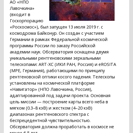
АО «НПО
Лавочкина»
(входит в
Госкорпорацию
«Роскосмос»), был запущен 13 июля 2019 г. с
космодрома Байконур. Он создан с участием
Германии в рамках Федеральной космической
программы России по заказу Российской
академии наук. Обсерватория оснащена двумя
уникальными рентгеновскими зеркальными
телескопами: ART-XC (ИКИ РАН, Россия) и eROSITA
(MPE, Германия), работающими по принципу
рентгеновской оптики косого падения. Телескопы
установлены на космической платформе
«Навигатор» (НПО Лавочкина, Россия),
адаптированной под задачи проекта. Основная
цель миссии — построение карты всего неба в
мягком (0.3–8 кэВ) и жестком (4–20 кэВ)
диапазонах рентгеновского спектра с
беспрецедентной чувствительностью.
Обсерватория должна проработать в космосе не
менее 6,5 лет.