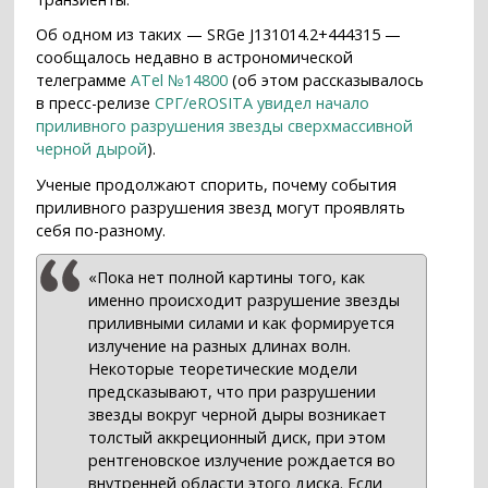
Об одном из таких — SRGe J131014.2+444315 —
сообщалось недавно в астрономической
телеграмме
ATel №14800
(об этом рассказывалось
в пресс-релизе
СРГ/eROSITA увидел начало
приливного разрушения звезды сверхмассивной
черной дырой
).
Ученые продолжают спорить, почему события
приливного разрушения звезд могут проявлять
себя по-разному.
«Пока нет полной картины того, как
именно происходит разрушение звезды
приливными силами и как формируется
излучение на разных длинах волн.
Некоторые теоретические модели
предсказывают, что при разрушении
звезды вокруг черной дыры возникает
толстый аккреционный диск, при этом
рентгеновское излучение рождается во
внутренней области этого диска. Если