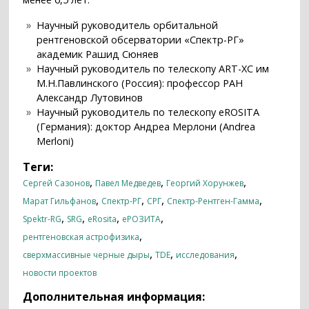
Научный руководитель орбитальной
рентгеновской обсерватории «Спектр-РГ»
академик Рашид Сюняев
Научный руководитель по телескопу ART-XC им
М.Н.Павлинского (Россия): профессор РАН
Александр Лутовинов
Научный руководитель по телескопу eROSITA
(Германия): доктор Андреа Мерлони (Andrea
Merloni)
Теги:
,
,
,
Сергей Сазонов
Павел Медведев
Георгий Хорунжев
,
,
,
,
Марат Гильфанов
Спектр-РГ
СРГ
Спектр-Рентген-Гамма
,
,
,
,
Spektr-RG
SRG
eRosita
еРОЗИТА
,
рентгеновская астрофизика
,
,
,
сверхмассивные черные дыры
TDE
исследования
новости проектов
Дополнительная информация: