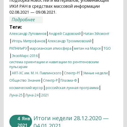
Подборка новостей и материалов, упоминающих
ИКИ РАН в средствах массовой информации
02.08.2021 — 09.08.2021.
о Итоги недели 02.08.2021 — 09.08.2021
Подробнее
Теги:
|
|
Александр Лутовинов
Андрей Садовский
Натан Эйсмонт
|
|
|
Игорь Митрофанов
Александр Трохимовский
|
|
|
РКПНИиРУ
марсианская атмосфера
метан на Марсе
TGO
|
|
ЭкзоМарс-2016
система ориентации и навигации по рентгеновским
пульсарам
|
|
|
|
ART-XC им. М. Н. Павлинского
Спектр-РГ
Умные недели
|
|
|
Общество Знание
Спектр-Р
Плазма-Ф
|
|
космический мусор
российская лунная программа
|
|
Луна-25
Луна-24
2021
Итоги недели 28.12.2020 —
4
Янв
04.01.2021
2021