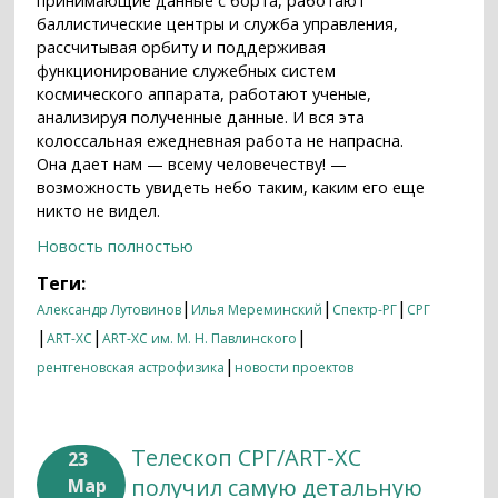
принимающие данные с борта, работают
баллистические центры и служба управления,
рассчитывая орбиту и поддерживая
функционирование служебных систем
космического аппарата, работают ученые,
анализируя полученные данные. И вся эта
колоссальная ежедневная работа не напрасна.
Она дает нам — всему человечеству! —
возможность увидеть небо таким, каким его еще
никто не видел.
Новость полностью
Теги:
|
|
|
Александр Лутовинов
Илья Мереминский
Спектр-РГ
СРГ
|
|
|
ART-XC
ART-XC им. М. Н. Павлинского
|
рентгеновская астрофизика
новости проектов
Телескоп СРГ/ART-XC
23
получил самую детальную
Мар