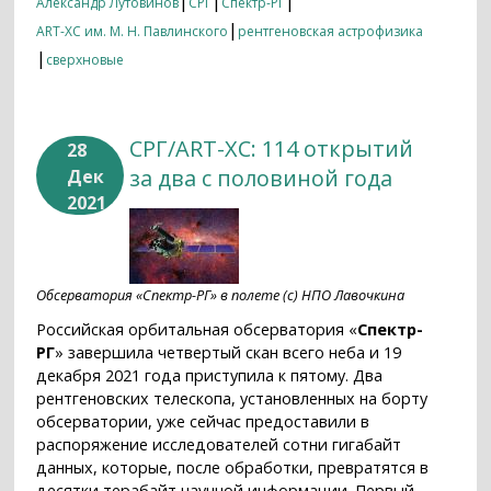
|
|
|
Александр Лутовинов
СРГ
Спектр-РГ
|
ART-XC им. М. Н. Павлинского
рентгеновская астрофизика
|
сверхновые
СРГ/ART-XC: 114 открытий
28
за два с половиной года
Дек
2021
Обсерватория «Спектр-РГ» в полете (с) НПО Лавочкина
Российская орбитальная обсерватория «
Спектр-
РГ
» завершила четвертый скан всего неба и 19
декабря 2021 года приступила к пятому. Два
рентгеновских телескопа, установленных на борту
обсерватории, уже сейчас предоставили в
распоряжение исследователей сотни гигабайт
данных, которые, после обработки, превратятся в
десятки терабайт научной информации. Первый