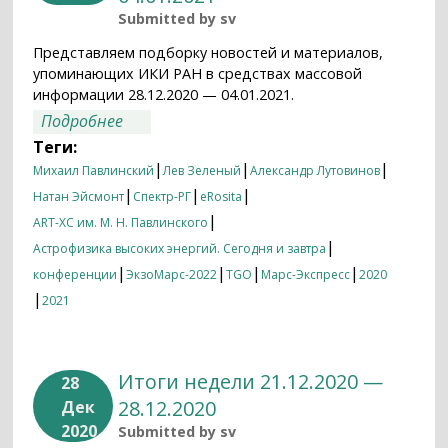
Submitted by
sv
Представляем подборку новостей и материалов,
упоминающих ИКИ РАН в средствах массовой
информации 28.12.2020 — 04.01.2021.
о Итоги недели 28.12.2020 — 04.01.2021
Подробнее
Теги:
|
|
|
Михаил Павлинский
Лев Зеленый
Александр Лутовинов
|
|
|
Натан Эйсмонт
Спектр-РГ
eRosita
|
ART-XC им. М. Н. Павлинского
|
Астрофизика высоких энергий. Сегодня и завтра
|
|
|
|
конференции
ЭкзоМарс-2022
TGO
Марс-Экспресс
2020
|
2021
Итоги недели 21.12.2020 —
28
28.12.2020
Дек
2020
Submitted by
sv