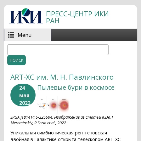
Перейти к основному содержанию
ПРЕСС-ЦЕНТР ИКИ
РАН
Menu
Поиск
Форма поиска
ART-XC им. М. Н. Павлинского
Пылевые бури в космосе
24
мая
2022
SRGA J181414.6-225604. Изображение из статьи K.De, I.
Mereminskiy, R.Soria et al., 2022
Уникальная симбиотическая рентгеновская
двойная в Галактике открыта телескопом ART-XC