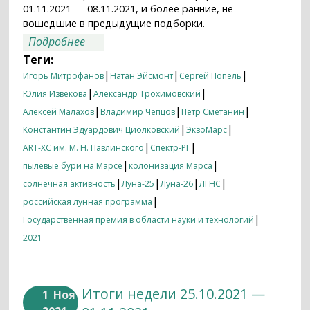
01.11.2021 — 08.11.2021, и более ранние, не
вошедшие в предыдущие подборки.
о Итоги недели 01.11.2021 — 08.11.2021
Подробнее
Теги:
|
|
|
Игорь Митрофанов
Натан Эйсмонт
Сергей Попель
|
|
Юлия Извекова
Александр Трохимовский
|
|
|
Алексей Малахов
Владимир Чепцов
Петр Сметанин
|
|
Константин Эдуардович Циолковский
ЭкзоМарс
|
|
ART-XC им. М. Н. Павлинского
Спектр-РГ
|
|
пылевые бури на Марсе
колонизация Марса
|
|
|
|
солнечная активность
Луна-25
Луна-26
ЛГНС
|
российская лунная программа
|
Государственная премия в области науки и технологий
2021
Итоги недели 25.10.2021 —
1
Ноя