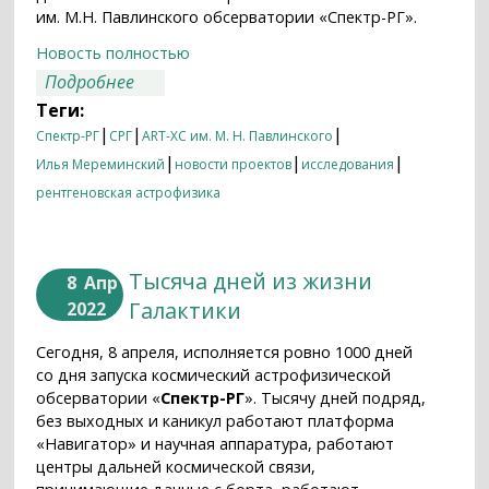
им. М.Н. Павлинского обсерватории «Спектр-РГ».
Новость полностью
о Пылевые бури в космосе
Подробнее
Теги:
|
|
|
Спектр-РГ
СРГ
ART-XC им. М. Н. Павлинского
|
|
|
Илья Мереминский
новости проектов
исследования
рентгеновская астрофизика
Тысяча дней из жизни
8
Апр
Галактики
2022
Сегодня, 8 апреля, исполняется ровно 1000 дней
со дня запуска космический астрофизической
обсерватории «
Спектр-РГ
». Тысячу дней подряд,
без выходных и каникул работают платформа
«Навигатор» и научная аппаратура, работают
центры дальней космической связи,