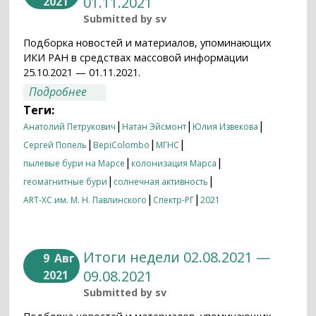
01.11.2021
2021
Submitted by
sv
Подборка новостей и материалов, упоминающих
ИКИ РАН в средствах массовой информации
25.10.2021 — 01.11.2021.
о Итоги недели 25.10.2021 — 01.11.2021
Подробнее
Теги:
|
|
|
Анатолий Петрукович
Натан Эйсмонт
Юлия Извекова
|
|
|
Сергей Попель
BepiColombo
МГНС
|
|
пылевые бури на Марсе
колонизация Марса
|
|
геомагнитные бури
солнечная активность
|
|
ART-XC им. М. Н. Павлинского
Спектр-РГ
2021
Итоги недели 02.08.2021 —
9
Авг
09.08.2021
2021
Submitted by
sv