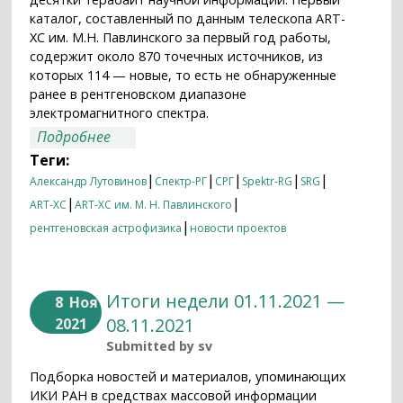
каталог, составленный по данным телескопа ART-
XC им. М.Н. Павлинского за первый год работы,
содержит около 870 точечных источников, из
которых 114 — новые, то есть не обнаруженные
ранее в рентгеновском диапазоне
электромагнитного спектра.
о СРГ/ART-XC: 114 открытий за два с
Подробнее
половиной года
Теги:
|
|
|
|
|
Александр Лутовинов
Спектр-РГ
СРГ
Spektr-RG
SRG
|
|
ART-XC
ART-XC им. М. Н. Павлинского
|
рентгеновская астрофизика
новости проектов
Итоги недели 01.11.2021 —
8
Ноя
08.11.2021
2021
Submitted by
sv
Подборка новостей и материалов, упоминающих
ИКИ РАН в средствах массовой информации