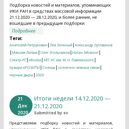
Подборка новостей и материалов, упоминающих
ИКИ РАН в средствах массовой информации
21.12.2020 — 28.12.2020, и более ранние, не
вошедшие в предыдущие подборки.
о Итоги недели 21.12.2020 — 28.12.2020
Подробнее
Теги:
|
|
Анатолий Петрукович
Лев Зеленый
Александр Лутовинов
|
|
|
|
Максим Литвак
Олег Угольников
Натан Эйсмонт
|
|
|
Спектр-РГ
eRosita
ART-XC им. М. Н. Павлинского
|
|
|
пузыри еРОЗИТЫ
Солнце
солнечно-земные связи
|
черные дыры
2020
Итоги недели 14.12.2020 —
21
21.12.2020
Дек
2020
Submitted by
sv
Представляем подборку новостей и материалов,