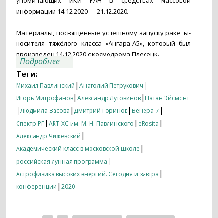
упоминающих ИКИ РАН в средствах массовой
информации 14.12.2020 — 21.12.2020.
Материалы, посвященные успешному запуску ракеты-
носителя тяжёлого класса «Ангара-А5», который был
произведен 14.12.2020 с космодрома Плесецк.
о Итоги недели 14.12.2020 — 21.12.2020
Подробнее
Теги:
|
|
Михаил Павлинский
Анатолий Петрукович
|
|
Игорь Митрофанов
Александр Лутовинов
Натан Эйсмонт
|
|
|
|
Людмила Засова
Дмитрий Горинов
Венера-7
|
|
|
Спектр-РГ
ART-XC им. М. Н. Павлинского
eRosita
|
Александр Чижевский
|
Академический класс в московской школе
|
российская лунная программа
|
Астрофизика высоких энергий. Сегодня и завтра
|
конференции
2020