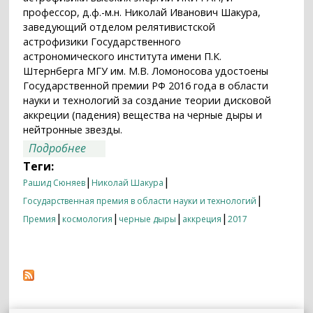
профессор, д.ф.-м.н. Николай Иванович Шакура,
заведующий отделом релятивистской
астрофизики Государственного
астрономического института имени П.К.
Штернберга МГУ им. М.В. Ломоносова удостоены
Государственной премии РФ 2016 года в области
науки и технологий за создание теории дисковой
аккреции (падения) вещества на черные дыры и
нейтронные звезды.
о Государственная премия Российской
Подробнее
Федерации в области науки и
Теги:
технологий 2016 года вручена
|
|
Рашид Сюняев
Николай Шакура
академику Рашиду Сюняеву и профессору
|
Государственная премия в области науки и технологий
Николаю Шакуре
|
|
|
|
Премия
космология
черные дыры
аккреция
2017