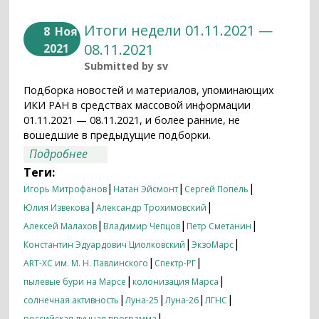
Итоги недели 01.11.2021 —
8
Ноя
08.11.2021
2021
Submitted by
sv
Подборка новостей и материалов, упоминающих
ИКИ РАН в средствах массовой информации
01.11.2021 — 08.11.2021, и более ранние, не
вошедшие в предыдущие подборки.
о Итоги недели 01.11.2021 — 08.11.2021
Подробнее
Теги:
|
|
|
Игорь Митрофанов
Натан Эйсмонт
Сергей Попель
|
|
Юлия Извекова
Александр Трохимовский
|
|
|
Алексей Малахов
Владимир Чепцов
Петр Сметанин
|
|
Константин Эдуардович Циолковский
ЭкзоМарс
|
|
ART-XC им. М. Н. Павлинского
Спектр-РГ
|
|
пылевые бури на Марсе
колонизация Марса
|
|
|
|
солнечная активность
Луна-25
Луна-26
ЛГНС
|
российская лунная программа