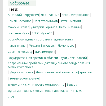
о Итоги недели 08.11.2021 — 15.11.2021
Подробнее
Теги:
|
|
|
Анатолий Петрукович
Лев Зеленый
Игорь Митрофанов
|
|
|
Роман Бессонов
Олег Угольников
Натан Эйсмонт
|
|
|
Максим Литвак
Дмитрий Горинов
Петр Сметанин
|
|
|
освоение Луны
ЛГНС
Луна-26
|
|
российская лунная программа
лунная гонка
|
|
парад планет
Михаил Васильевич Ломоносов
|
|
Совет по космосу
Миллиметрон
|
Государственная премия в области науки и технологий
Современные проблемы дистанционного зондирования
земли из космоса
|
|
|
Дорога в космос
Дни космической науки
конференции
|
|
техническое зрение
|
|
технологии спутникового мониторинга
Венера
|
|
фундаментальные космические исследования
МКС
2021