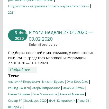
|
Государственная премия в области науки и технологий
2021
Итоги недели 27.01.2020 —
3
Фев
03.02.2020
2020
Submitted by
sv
Подборка новостей и материалов, упоминающих
ИКИ РАН в средствах массовой информации
27.01.2020 — 03.02.2020.
о Итоги недели 27.01.2020 — 03.02.2020
Подробнее
Теги:
|
|
|
Анатолий Петрукович
Михаил Бурцев
Олег Кораблев
|
|
|
Рашид Сюняев
Игорь Митрофанов
Максим Литвак
|
|
|
Натан Эйсмонт
Олег Угольников
Алексей Малахов
|
|
|
|
|
Спектр-РГ
ЭкзоМарс-2020
ДАН
Кьюриосити
Луна-28
|
Венера-Д