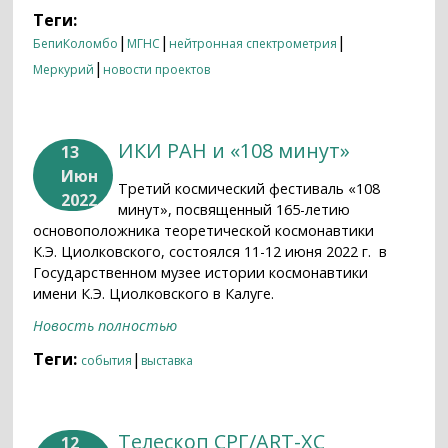
Теги:
|
|
|
БепиКоломбо
МГНС
нейтронная спектрометрия
|
Меркурий
новости проектов
ИКИ РАН и «108 минут»
13
Июн
Третий космический фестиваль «108
2022
минут», посвященный 165-летию
основоположника теоретической космонавтики
К.Э. Циолковского, состоялся 11-12 июня 2022 г. в
Государственном музее истории космонавтики
имени К.Э. Циолковского в Калуге.
Новость полностью
Теги:
|
события
выставка
Телескоп СРГ/ART-XC
12