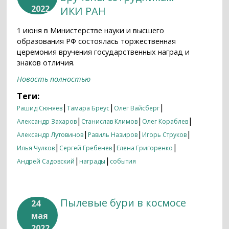
2022
ИКИ РАН
1 июня в Министерстве науки и высшего
образования РФ состоялась торжественная
церемония вручения государственных наград и
знаков отличия.
Новость полностью
Теги:
|
|
|
Рашид Сюняев
Тамара Бреус
Олег Вайсберг
|
|
|
Александр Захаров
Станислав Климов
Олег Кораблев
|
|
|
Александр Лутовинов
Равиль Назиров
Игорь Струков
|
|
|
Илья Чулков
Сергей Гребенев
Елена Григоренко
|
|
Андрей Садовский
награды
события
Пылевые бури в космосе
24
мая
2022