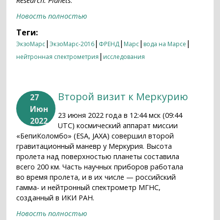
Research: Planets
.
Новость полностью
Теги:
|
|
|
|
|
ЭкзоМарс
ЭкзоМарс-2016
ФРЕНД
Марс
вода на Марсе
|
нейтронная спектрометрия
исследования
Второй визит к Меркурию
27
Июн
23 июня 2022 года в 12:44 мск (09:44
2022
UTC) космический аппарат миссии
«БепиКоломбо» (ESA, JAXA) совершил второй
гравитационный маневр у Меркурия. Высота
пролета над поверхностью планеты составила
всего 200 км. Часть научных приборов работала
во время пролета, и в их числе — российский
гамма- и нейтронный спектрометр МГНС,
созданный в ИКИ РАН.
Новость полностью