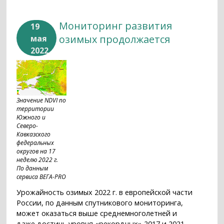
Мониторинг развития
19
озимых продолжается
мая
2022
Значение NDVI по
территории
Южного и
Северо-
Кавказского
федеральных
округов на 17
неделю 2022 г.
По данным
сервиса ВЕГА-PRO
Урожайность озимых 2022 г. в европейской части
России, по данным спутникового мониторинга,
может оказаться выше среднемноголетней и
даже достичь уровня «рекордных» 2017 и 2021