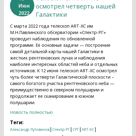
осмотрел четверть нашей
Июн
2022
Галактики
C марта 2022 года телескоп ART-XC им
М.Н.Павлинского обсерватории «Спектр-РГ»
проводит наблюдения по обновленной
программе. Её основные задачи — построение
самой детальной карты нашей Галактики в
жестких рентгеновских лучах и наблюдения
наиболее интересных областей неба и отдельных
источников. К 12 июня телескоп ART-XC осмотрел
чуть более четверти Галактической плоскости –
самого богатого участка рентгеновского неба —
преимущественно в северном полушарии и
продолжает ее сканирование в южном
полушарии.
Новость полностью
Теги:
|
|
|
|
Александр Лутовинов
Спектр-РГ
СРГ
ART-XC