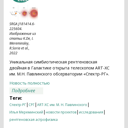
SRGA J181414.6-
225604.
Изображение из
статьи K.De, I.
Mereminskiy,
R.Soria et al.,
2022
Уникальная симбиотическая рентгеновская
двойная в Галактике открыта телескопом ART-XC
им. М.Н. Павлинского обсерватории «Спектр-РГ».
Новость полностью
о Пылевые бури в космосе
Подробнее
Теги:
|
|
|
Спектр-РГ
СРГ
ART-XC им. М. Н. Павлинского
|
|
|
Илья Мереминский
новости проектов
исследования
рентгеновская астрофизика