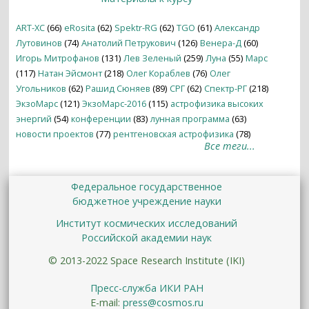
ART-XC
(66)
eRosita
(62)
Spektr-RG
(62)
TGO
(61)
Александр
Лутовинов
(74)
Анатолий Петрукович
(126)
Венера-Д
(60)
Игорь Митрофанов
(131)
Лев Зеленый
(259)
Луна
(55)
Марс
(117)
Натан Эйсмонт
(218)
Олег Кораблев
(76)
Олег
Угольников
(62)
Рашид Сюняев
(89)
СРГ
(62)
Спектр-РГ
(218)
ЭкзоМарс
(121)
ЭкзоМарс-2016
(115)
астрофизика высоких
энергий
(54)
конференции
(83)
лунная программа
(63)
новости проектов
(77)
рентгеновская астрофизика
(78)
Все теги...
Федеральное государственное
бюджетное учреждение науки
Институт космических исследований
Российской академии наук
© 2013-2022 Space Research Institute (IKI)
Пресс-служба ИКИ РАН
E-mail:
press@cosmos.ru