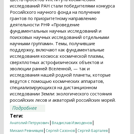
исследований РАН стали победителями конкурса
Российского научного фонда на получение
грантов по приоритетному направлению
деятельности РНФ «Проведение
фундаментальных научных исследований и
поисковых научных исследований отдельными
научными группами». Темы, получившие
поддержку, включают как фундаментальные
исследования космоса: космической плазмы,
сверхплотных астрофизических объектов и
эволюции ранней Вселенной, — так и
исследования нашей родной планеты, которые
ведутся с помощью космических аппаратов,
специализирующихся на дистанционном
исследовании Земли: экологического состояния
российских лесов и акваторий российских морей.
о О космосе и о Земле: проекты ИКИ РАН
Подробнее
получили поддержку Российского
Теги:
научного фонда
|
|
Анатолий Петрукович
Владислав Измоденов
|
|
|
Михаил Ревнивцев
Сергей Сазонов
Сергей Барталев