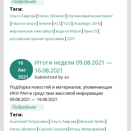
о Итоги недели 16.08.2021 — 23.08.2021
Подробнее
Теги:
|
|
Ольга Лаврова
Натан Эйсмонт
спутниковый мониторинг
|
|
|
|
|
|
Черное море
Sentinel
ACS
TGO
ЭкзоМарс-2016
|
|
|
марсианская атмосфера
вода на Марсе
Луна-25
|
российская лунная программа
2021
Итоги недели 09.08.2021 —
16
16.08.2021
Авг
2021
Submitted by
sv
Подборка новостей и материалов, упоминающих
ИКИ РАН в средствах массовой информации
09.08.2021 — 16.08.2021.
о Итоги недели 09.08.2021 — 16.08.2021
Подробнее
Теги:
|
|
|
Анатолий Петрукович
Ольга Лаврова
Евгений Лупян
|
|
|
Натан Эйсмонт
Сергей Сазонов
Игорь Митрофанов