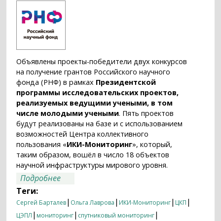
Объявлены проекты-победители двух конкурсов
на получение грантов Российского научного
фонда (РНФ) в рамках
Президентской
программы исследовательских проектов,
реализуемых ведущими учеными, в том
числе молодыми учеными
. Пять проектов
будут реализованы на базе и с использованием
возможностей Центра коллективного
пользования «
ИКИ-Мониторинг
», который,
таким образом, вошёл в число 18 объектов
научной инфраструктуры мирового уровня.
о ЦКП «ИКИ-Мониторинг» — один из
Подробнее
объектов научной инфраструктуры
Теги:
мирового уровня в России
|
|
|
|
Сергей Барталев
Ольга Лаврова
ИКИ-Мониторинг
ЦКП
|
|
|
ЦЭПЛ
мониторинг
спутниковый мониторинг