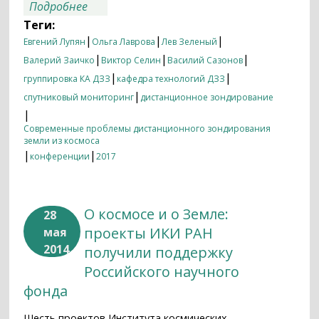
о Проблемы исследования и
Подробнее
мониторинга Земли с помощью
Теги:
спутников обсудили в ИКИ РАН
|
|
|
Евгений Лупян
Ольга Лаврова
Лев Зеленый
|
|
|
Валерий Заичко
Виктор Селин
Василий Сазонов
|
|
группировка КА ДЗЗ
кафедра технологий ДЗЗ
|
спутниковый мониторинг
дистанционное зондирование
|
Современные проблемы дистанционного зондирования
земли из космоса
|
|
конференции
2017
О космосе и о Земле:
28
проекты ИКИ РАН
мая
2014
получили поддержку
Российского научного
фонда
Шесть проектов Института космических