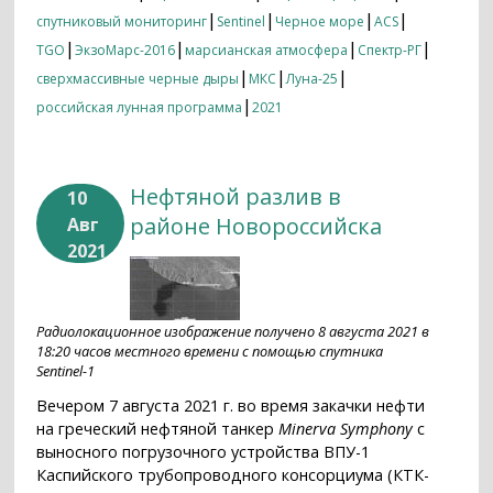
|
|
|
|
спутниковый мониторинг
Sentinel
Черное море
ACS
|
|
|
|
TGO
ЭкзоМарс-2016
марсианская атмосфера
Спектр-РГ
|
|
|
сверхмассивные черные дыры
МКС
Луна-25
|
российская лунная программа
2021
Нефтяной разлив в
10
районе Новороссийска
Авг
2021
Радиолокационное изображение получено 8 августа 2021 в
18:20 часов местного времени с помощью спутника
Sentinel-1
Вечером 7 августа 2021 г. во время закачки нефти
на греческий нефтяной танкер
Minerva Symphony
с
выносного погрузочного устройства ВПУ-1
Каспийского трубопроводного консорциума (КТК-