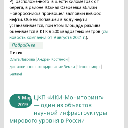
Р), расположенного в шести километрах от
берега, в районе Южная Озереевка вблизи
Новороссийска произошел залповый выброс
нефти. Объем попавшей в воду нефти
устанавливается, при этом площадь разлива
оценивается в КТК в 200 квадратных метров (
см.
новость компании от 9 августа 2021 г.
).
о Нефтяной разлив в районе
Подробнее
Новороссийска
Теги:
|
|
Ольга Лаврова
Андрей Костяной
|
|
дистанционное зондирование Земли
Черное море
Sentinel
ЦКП «ИКИ-Мониторинг»
5
Мар
— один из объектов
2019
научной инфраструктуры
мирового уровня в России