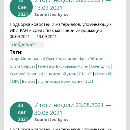
13
13.09.2021
Сен
2021
Submitted by
sv
Подборка новостей и материалов, упоминающих
ИКИ РАН в средствах массовой информации
06.09.2021 — 13.09.2021.
о Итоги недели 06.09.2021 — 13.09.2021
Подробнее
Теги:
|
|
|
Игорь Митрофанов
Олег Угольников
Натан Эйсмонт
|
|
|
Ольга Лаврова
Геннадий Бисноватый-Коган
Олег Цупко
|
|
|
Дмитрий Горинов
тень черной дыры
БТН-М2
Спектр-РГ
|
|
|
|
МКС
Венера
спутниковый мониторинг
2021
Итоги недели 23.08.2021 —
30
30.08.2021
Авг
2021
Submitted by
sv
Подборка новостей и материалов, упоминающих