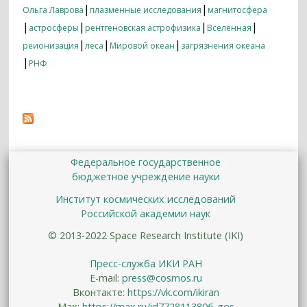
|
|
Ольга Лаврова
плазменные исследования
магнитосфера
|
|
|
|
астросферы
рентгеновская астрофизика
Вселенная
|
|
|
реионизация
леса
Мировой океан
загрязнения океана
|
РНФ
Федеральное государственное
бюджетное учреждение науки
Институт космических исследований
Российской академии наук
© 2013-2022 Space Research Institute (IKI)
Пресс-служба ИКИ РАН
E-mail:
press@cosmos.ru
Вконтакте:
https://vk.com/ikiran
Max:
https://max.ru/id7728113806_gos