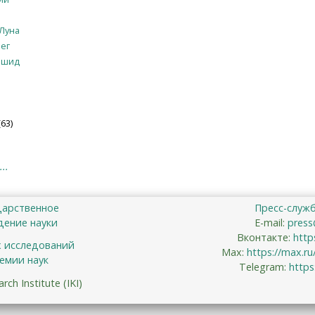
Луна
ег
ашид
63)
..
дарственное
Пресс-служ
ение науки
E-mail:
press
Вконтакте:
http
х исследований
Max:
https://max.r
емии наук
Telegram:
https
ch Institute (IKI)