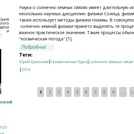
Наука о солнечно-земных связях имеет длительную и
нескольких научных дисциплин: физики Солнца, физи
Юрия
также использует методы физики плазмы. В совокупн
кого
солнечно-земной физики принято выделять те проце
дела
ии и
важное практическое значение. Такие процессы обы
.
"космическая погода" [1].
о Магнитные бури: мифы и факты
Подробнее
Теги:
|
|
Юрий Ермолаев
геомагнитные бури
солнечно-земные связи
|
2016
1
2
3
4
5
6
7
8
9
…
с
Страницы
еской
TGO
ий