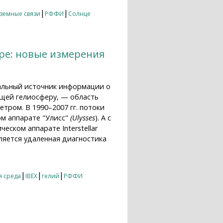
|
|
земные связи
РФФИ
Солнце
ре: новые измерения
альный источник информации о
щей гелиосферу, — область
тром. В 1990–2007 гг. потоки
м аппарате "Улисс"
(Ulysses
). А с
еском аппарате Interstellar
вляется удаленная диагностика
ере: новые измерения и новые
|
|
|
я среда
IBEX
гелий
РФФИ