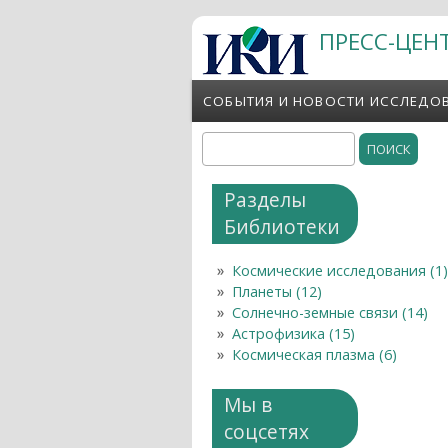
Перейти к основному содержанию
ПРЕСС-ЦЕН
СОБЫТИЯ И НОВОСТИ ИССЛЕДО
Поиск
Форма поиска
Разделы
Библиотеки
Космические исследования (1)
Планеты (12)
Солнечно-земные связи (14)
Астрофизика (15)
Космическая плазма (6)
Мы в
соцсетях