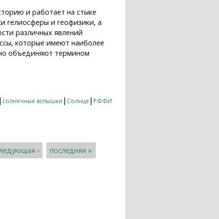
сторию и работает на стыке
ки гелиосферы и геофизики, а
ости различных явлений
ссы, которые имеют наиболее
чно объединяют термином
|
|
|
солнечные вспышки
Солнце
РФФИ
ледующая ›
последняя »