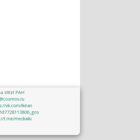
ба ИКИ РАН
@cosmos.ru
s://vk.com/ikiran
u/id7728113806_gos
://t.me/mediaiki