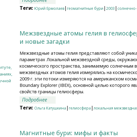
Подробнее
Теги:
|
|
|
Юрий Ермолаев
геомагнитные бури
2003
солнечно-
Межзвездные атомы гелия в гелиосфе
и новые загадки
Межзвездные атомы гелия представляют собой уник
параметрах Локальной межзвездной среды, окружаю
космического пространства, занимаемую солнечным ве
итуте,
межзвездных атомов гелия измерялись на космическо
аниях,
2009 г. эти потоки измеряются на американском космич
учной
Boundary Explorer (IBEX), основной целью которого я
свойств границы гелиосферы.
о Межзвездные атомы гелия в гелиосф
Подробнее
загадки
Теги:
|
|
Ольга Катушкина
гелиосфера
локальная межзвездна
Магнитные бури: мифы и факты