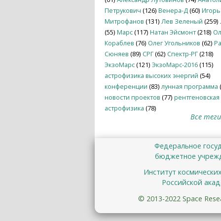
Петрукович
(126)
Венера-Д
(60)
Игорь
Митрофанов
(131)
Лев Зеленый
(259)
(55)
Марс
(117)
Натан Эйсмонт
(218)
Ол
Кораблев
(76)
Олег Угольников
(62)
Р
Сюняев
(89)
СРГ
(62)
Спектр-РГ
(218)
ЭкзоМарс
(121)
ЭкзоМарс-2016
(115)
астрофизика высоких энергий
(54)
конференции
(83)
лунная программа
(
новости проектов
(77)
рентгеновская
астрофизика
(78)
Все теги.
Федеральное госу
бюджетное учрежд
Институт космически
Российской акад
© 2013-2022 Space Resear