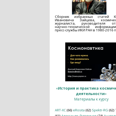
Сборник избранных статей 
Ивановича Зайцева, космичес
журналиста, руководителя от
научно-технической информац
пресс-службы ИКИ РАН в 1980-2016 гг
«
История и практика космич
деятельности
»
Материалы к курсу
ART-XC
(66)
eRosita
(62)
Spektr-RG
(62)
(61)
Александр Лутовинов
(74)
Анатол