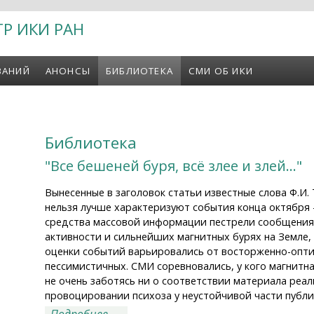
ТР ИКИ РАН
ВАНИЙ
АНОНСЫ
БИБЛИОТЕКА
СМИ ОБ ИКИ
Библиотека
"Все бешеней буря, всё злее и злей..."
Вынесенные в заголовок статьи известные слова Ф.И. 
нельзя лучше характеризуют события конца октября —
средства массовой информации пестрели сообщения
активности и сильнейших магнитных бурях на Земле,
оценки событий варьировались от восторженно-опти
пессимистичных. СМИ соревновались, у кого магнитна
не очень заботясь ни о соответствии материала реа
провоцировании психоза у неустойчивой части публи
о "Все бешеней буря, всё злее и злей..."