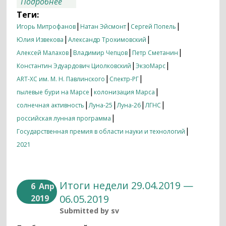
о Итоги недели 01.11.2021 — 08.11.2021
Подробнее
Теги:
|
|
|
Игорь Митрофанов
Натан Эйсмонт
Сергей Попель
|
|
Юлия Извекова
Александр Трохимовский
|
|
|
Алексей Малахов
Владимир Чепцов
Петр Сметанин
|
|
Константин Эдуардович Циолковский
ЭкзоМарс
|
|
ART-XC им. М. Н. Павлинского
Спектр-РГ
|
|
пылевые бури на Марсе
колонизация Марса
|
|
|
|
солнечная активность
Луна-25
Луна-26
ЛГНС
|
российская лунная программа
|
Государственная премия в области науки и технологий
2021
Итоги недели 29.04.2019 —
6
Апр
06.05.2019
2019
Submitted by
sv