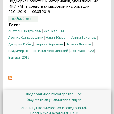
Подборка новостей и материалов, упоминающих
ИКИ РАН в средствах массовой информации
29.04.2019 — 06.05.2019.
о Итоги недели 29.04.2019 — 06.05.2019
Подробнее
Теги:
|
|
Анатолий Петрукович
Лев Зеленый
|
|
|
Леонид Ксанфомалити
Натан Эйсмонт
Алина Вольнова
|
|
|
Дмитрий Кобец
Георгий Хорунжев
Наталья Лыскова
|
|
|
Владимир Чепцов
Илья Мереминский
ЭкзоМарс-2020
|
Венера
2019
Федеральное государственное
бюджетное учреждение науки
Институт космических исследований
Российской академии наук