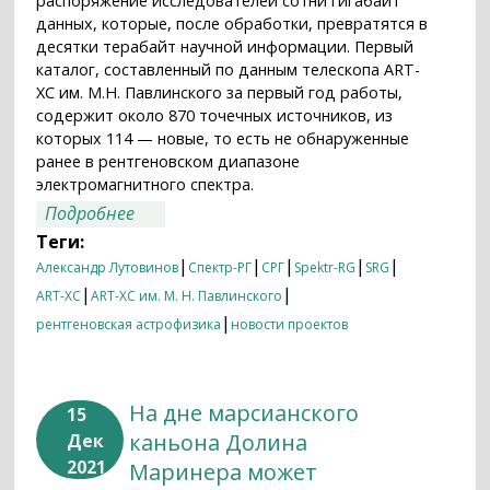
распоряжение исследователей сотни гигабайт
данных, которые, после обработки, превратятся в
десятки терабайт научной информации. Первый
каталог, составленный по данным телескопа ART-
XC им. М.Н. Павлинского за первый год работы,
содержит около 870 точечных источников, из
которых 114 — новые, то есть не обнаруженные
ранее в рентгеновском диапазоне
электромагнитного спектра.
о СРГ/ART-XC: 114 открытий за два с
Подробнее
половиной года
Теги:
|
|
|
|
|
Александр Лутовинов
Спектр-РГ
СРГ
Spektr-RG
SRG
|
|
ART-XC
ART-XC им. М. Н. Павлинского
|
рентгеновская астрофизика
новости проектов
На дне марсианского
15
каньона Долина
Дек
2021
Маринера может