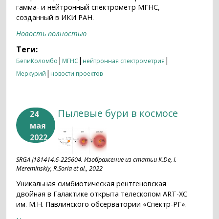
гамма- и нейтронный спектрометр МГНС,
созданный в ИКИ РАН.
Новость полностью
Теги:
|
|
|
БепиКоломбо
МГНС
нейтронная спектрометрия
|
Меркурий
новости проектов
Пылевые бури в космосе
24
мая
2022
SRGA J181414.6-225604. Изображение из статьи K.De, I.
Mereminskiy, R.Soria et al., 2022
Уникальная симбиотическая рентгеновская
двойная в Галактике открыта телескопом ART-XC
им. М.Н. Павлинского обсерватории «Спектр-РГ».