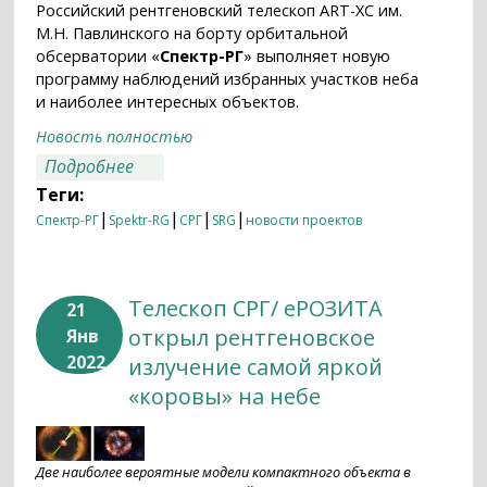
Российский рентгеновский телескоп ART-XC им.
М.Н. Павлинского на борту орбитальной
обсерватории «
Спектр-РГ
» выполняет новую
программу наблюдений избранных участков неба
и наиболее интересных объектов.
Новость полностью
о Телескоп СРГ/ART-XC выполняет новую
Подробнее
программу наблюдений
Теги:
|
|
|
|
Спектр-РГ
Spektr-RG
СРГ
SRG
новости проектов
Телескоп СРГ/ еРОЗИТА
21
открыл рентгеновское
Янв
2022
излучение самой яркой
«коровы» на небе
Две наиболее вероятные модели компактного объекта в