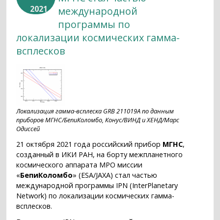
2021
международной
программы по
локализации космических гамма-
всплесков
Локализация гамма-всплеска GRB 211019A по данным
приборов МГНС/БепиКоломбо, Конус/ВИНД и ХЕНД/Марс
Одиссей
21 октября 2021 года российский прибор
МГНС
,
созданный в ИКИ РАН, на борту межпланетного
космического аппарата MPO миссии
«
БепиКоломбо
» (ESA/JAXA) стал частью
международной программы IPN (InterPlanetary
Network) по локализации космических гамма-
всплесков.