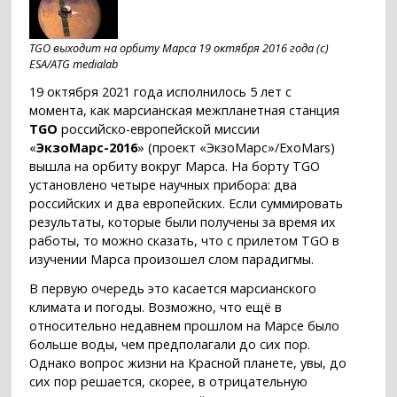
TGO выходит на орбиту Марса 19 октября 2016 года (с)
ESA/ATG medialab
19 октября 2021 года исполнилось 5 лет с
момента, как марсианская межпланетная станция
TGO
российско-европейской миссии
«
ЭкзоМарс-2016
» (проект «ЭкзоМарс»/ExoMars)
вышла на орбиту вокруг Марса. На борту TGO
установлено четыре научных прибора: два
российских и два европейских. Если суммировать
результаты, которые были получены за время их
работы, то можно сказать, что с прилетом TGO в
изучении Марса произошел слом парадигмы.
В первую очередь это касается марсианского
климата и погоды. Возможно, что ещё в
относительно недавнем прошлом на Марсе было
больше воды, чем предполагали до сих пор.
Однако вопрос жизни на Красной планете, увы, до
сих пор решается, скорее, в отрицательную