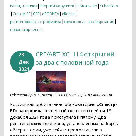
|
|
|
Рашид Сюняев
Георгий Хорунжев
Юйхань Яо
Yuhan Yao
|
|
|
|
|
Спектр-РГ
СРГ
еРОЗИТА
eRosita
|
|
|
рентгеновская астрофизика
сверхновые
исследования
новости проектов
СРГ/ART-XC: 114 открытий
28
за два с половиной года
Дек
2021
Обсерватория «Спектр-РГ» в полете (с) НПО Лавочкина
Российская орбитальная обсерватория «
Спектр-
РГ
» завершила четвертый скан всего неба и 19
декабря 2021 года приступила к пятому. Два
рентгеновских телескопа, установленных на борту
обсерватории, уже сейчас предоставили в