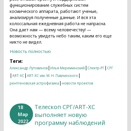
функционирование служебных систем
космического аппарата, работают ученые,
анализируя полученные данные. И вся эта
колоссальная ежедневная работа не напрасна.
Она дает нам — всему человечеству! —
возможность увидеть небо таким, каким его еще
никто не видел.
Новость полностью
Теги:
|
|
|
Александр Лутовинов
Илья Мереминский
Спектр-РГ
СРГ
|
|
|
ART-XC
ART-XC им. М. Н. Павлинского
|
рентгеновская астрофизика
новости проектов
Телескоп СРГ/ART-XC
18
выполняет новую
Мар
2022
программу наблюдений