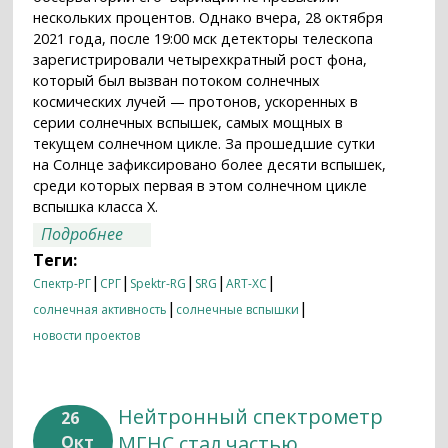
нескольких процентов. Однако вчера, 28 октября
2021 года, после 19:00 мск детекторы телескопа
зарегистрировали четырехкратный рост фона,
который был вызван потоком солнечных
космических лучей — протонов, ускоренных в
серии солнечных вспышек, самых мощных в
текущем солнечном цикле. За прошедшие сутки
на Солнце зафиксировано более десяти вспышек,
среди которых первая в этом солнечном цикле
вспышка класса X.
о СРГ/ART-XC им. М.Н. Павлинского
Подробнее
впервые зарегистрировал событие,
Теги:
связанное с повышенной солнечной
|
|
|
|
|
Спектр-РГ
СРГ
Spektr-RG
SRG
ART-XC
активностью
|
|
солнечная активность
солнечные вспышки
новости проектов
Нейтронный спектрометр
26
МГНС стал частью
Окт