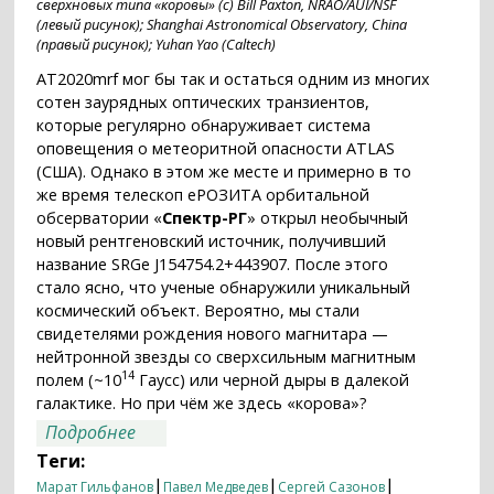
сверхновых типа «коровы» (с) Bill Paxton, NRAO/AUI/NSF
(левый рисунок); Shanghai Astronomical Observatory, China
(правый рисунок); Yuhan Yao (Caltech)
AT2020mrf мог бы так и остаться одним из многих
сотен заурядных оптических транзиентов,
которые регулярно обнаруживает система
оповещения о метеоритной опасности ATLAS
(США). Однако в этом же месте и примерно в то
же время телескоп еРОЗИТА орбитальной
обсерватории «
Спектр-РГ
» открыл необычный
новый рентгеновский источник, получивший
название SRGe J154754.2+443907. После этого
стало ясно, что ученые обнаружили уникальный
космический объект. Вероятно, мы стали
свидетелями рождения нового магнитара —
нейтронной звезды со сверхсильным магнитным
14
полем (~10
Гаусс) или черной дыры в далекой
галактике. Но при чём же здесь «корова»?
о Телескоп СРГ/ еРОЗИТА открыл
Подробнее
рентгеновское излучение самой яркой
Теги:
«коровы» на небе
|
|
|
Марат Гильфанов
Павел Медведев
Сергей Сазонов