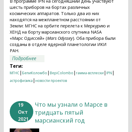
В программе IPN на сегодняшний день участвуют
шесть приборов на бортах различных
космических аппаратов. Только два из них
находятся на межпланетном расстоянии от
Земли: МГНС на орбите перелета к Меркурию и
ХЕНД на борту марсианского спутника NASA
«Марс Одиссей» (
Mars Odyssey
). Оба прибора были
созданы в отделе ядерной планетологии ИКИ
РАН.
о Нейтронный спектрометр МГНС
Подробнее
стал частью международной
Теги:
программы по локализации космических
|
|
|
|
|
МГНС
БепиКоломбо
BepiColombo
гамма-всплески
IPN
гамма-всплесков
|
астрофизика
новости проектов
Что мы узнали о Марсе в
19
тридцать пятый
Окт
2021
марсианский год