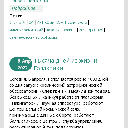
Новость полностью
о Пылевые бури в космосе
Подробнее
Теги:
|
|
|
Спектр-РГ
СРГ
ART-XC им. М. Н. Павлинского
|
|
|
Илья Мереминский
новости проектов
исследования
рентгеновская астрофизика
Тысяча дней из жизни
8
Апр
Галактики
2022
Сегодня, 8 апреля, исполняется ровно 1000 дней
со дня запуска космический астрофизической
обсерватории «
Спектр-РГ
». Тысячу дней подряд,
без выходных и каникул работают платформа
«Навигатор» и научная аппаратура, работают
центры дальней космической связи,
принимающие данные с борта, работают
баллистические центры и служба управления,
рассчитывая орбиту и поддерживая