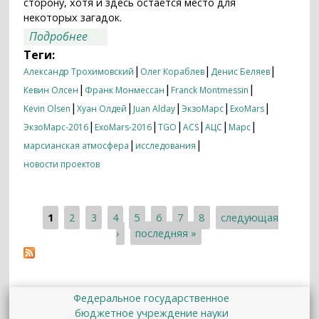
сторону, хотя и здесь остаётся место для
некоторых загадок.
о Что мы узнали о Марсе в тридцать
Подробнее
пятый марсианский год
Теги:
|
|
|
Александр Трохимовский
Олег Кораблев
Денис Беляев
|
|
|
Кевин Олсен
Франк Монмессан
Franck Montmessin
|
|
|
|
|
Kevin Olsen
Хуан Олдей
Juan Alday
ЭкзоМарс
ExoMars
|
|
|
|
|
|
ЭкзоМарс-2016
ExoMars-2016
TGO
ACS
АЦС
Марс
|
|
марсианская атмосфера
исследования
новости проектов
1
2
3
4
5
6
7
8
следующая
Страницы
›
последняя »
Федеральное государственное
бюджетное учреждение науки