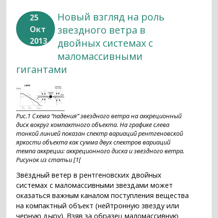
Новый взгляд на роль
25
звездного ветра в
Окт
2013
двойных системах с
маломассивными
гигантами
Рис.1 Схема “падения” звездного ветра на аккреционный
диск вокруг компактного объекта. На графике слева
тонкой линией показан спектр вариаций рентгеновской
яркости объекта как сумма двух спектров вариаций
темпа аккреции: аккреционного диска и звездного ветра.
Рисунок из статьи [1[
Звёздный ветер в рентгеновских двойных
системах с маломассивными звездами может
оказаться важным каналом поступления вещества
на компактный объект (нейтронную звезду или
черную дыру). Взяв за образец маломассивную