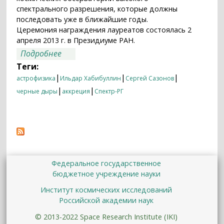
спектрального разрешения, которые должны
последовать уже в ближайшие годы.
Церемония награждения лауреатов состоялась 2
апреля 2013 г. в Президиуме РАН.
о «Грядет эра больших обсерваторий, и
Подробнее
мы должны готовиться к тому, чтобы
Теги:
интерпретировать их данные»
|
|
|
астрофизика
Ильдар Хабибуллин
Сергей Сазонов
|
|
черные дыры
аккреция
Спектр-РГ
Федеральное государственное
бюджетное учреждение науки
Институт космических исследований
Российской академии наук
© 2013-2022 Space Research Institute (IKI)