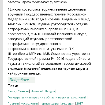
области науки и технологий. (с) kremlin.ru
12 июня состоялась торжественная церемония
вручений Государственных премий Российской
Федерации 2016 года в Кремле. Академик Рашид
Алиевич Сюняев, научный руководитель отдела
астрофизики высоких энергий ИКИ РАН, и
профессор, д.ф.-м.н. Николай Иванович Шакура,
заведующий отделом релятивистской
астрофизики Государственного
астрономического института имени П.К.
Штернберга МГУ им. М.В. Ломоносова удостоены
Государственной премии РФ 2016 года в области
науки и технологий за создание теории дисковой
аккреции (падения) вещества на черные дыры и
нейтронные звезды.
о Государственная премия Российской
Подробнее
Федерации в области науки и
Теги:
технологий 2016 года вручена
|
|
Рашид Сюняев
Николай Шакура
академику Рашиду Сюняеву и профессору
|
Государственная премия в области науки и технологий
Николаю Шакуре
|
|
|
|
Премия
космология
черные дыры
аккреция
2017