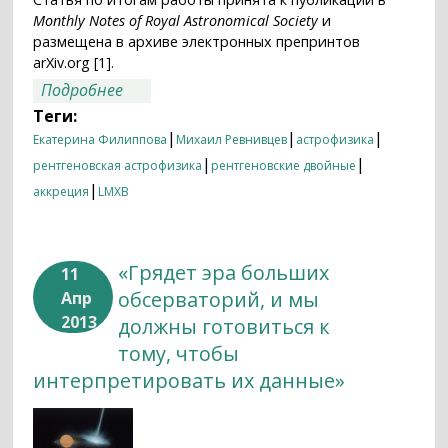
Monthly Notes of Royal Astronomical Society
и
размещена в архиве электронных препринтов
arXiv.org [1].
о Новый взгляд на роль звездного ветра
Подробнее
в двойных системах с маломассивными
Теги:
гигантами
|
|
|
Екатерина Филиппова
Михаил Ревнивцев
астрофизика
|
|
рентгеновская астрофизика
рентгеновские двойные
|
аккреция
LMXB
«Грядет эра больших
11
обсерваторий, и мы
Апр
2013
должны готовиться к
тому, чтобы
интерпретировать их данные»