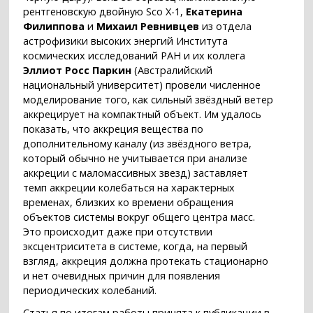
рентгеновскую двойную Sco X-1,
Екатерина
Филиппова
и
Михаил Ревнивцев
из отдела
астрофизики высоких энергий Института
космических исследований РАН и их коллега
Эллиот Росс Паркин
(Австралийский
национальный университет) провели численное
моделирование того, как сильный звёздный ветер
аккрецирует на компактный объект. Им удалось
показать, что аккреция вещества по
дополнительному каналу (из звёздного ветра,
который обычно не учитывается при анализе
аккреции с маломассивных звезд) заставляет
темп аккреции колебаться на характерных
временах, близких ко времени обращения
объектов системы вокруг общего центра масс.
Это происходит даже при отсутствии
эксцентриситета в системе, когда, на первый
взгляд, аккреция должна протекать стационарно
и нет очевидных причин для появления
периодических колебаний.
Статья по итогам работы принята к публикации в