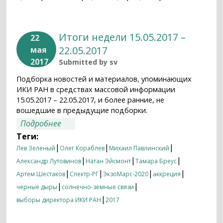
Итоги недели 15.05.2017 –
22
22.05.2017
мая
2017
Submitted by
sv
Подборка новостей и материалов, упоминающих
ИКИ РАН в средствах массовой информации
15.05.2017 – 22.05.2017, и более ранние, не
вошедшие в предыдущие подборки.
о Итоги недели 15.05.2017 – 22.05.2017
Подробнее
Теги:
|
|
|
Лев Зеленый
Олег Кораблев
Михаил Павлинский
|
|
|
Александр Лутовинов
Натан Эйсмонт
Тамара Бреус
|
|
|
|
Артем Шестаков
Спектр-РГ
ЭкзоМарс-2020
аккреция
|
|
черные дыры
солнечно-земные связи
|
выборы директора ИКИ РАН
2017