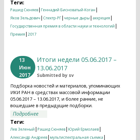
Теги:
|
|
Рашид Сюняев
Геннадий Бисноватый-Коган
|
|
|
|
Яков Зельдович
Спектр-РГ
черные дыры
аккреция
|
Государственная премия в области науки и технологий
|
Премия
2017
Итоги недели 05.06.2017 –
13
13.06.2017
Июн
2017
Submitted by
sv
Подборка новостей и материалов, упоминающих
ИКИ РАН в средствах массовой информации
05.06.2017 – 13.06.2017, и более ранние, не
вошедшие в предыдущие подборки.
о Итоги недели 05.06.2017 – 13.06.2017
Подробнее
Теги:
|
|
|
Лев Зеленый
Рашид Сюняев
Юрий Ермолаев
|
|
Александр Андреев
мультиспектральная съемка