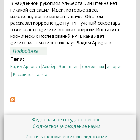
В найденной рукописи Альберта Эйнштейна нет
никакой сенсации. Идеи, которые здесь
изложены, давно известны науке. Об этом
рассказал корреспонденту "РГ" ученый-секретарь
отдела астрофизики высоких энергий Института
космических исследований РАН, кандидат
физико-математических наук Вадим Арефьев.
о В найденной рукописи Эйнштейна
Подробнее
нет сенсации
Теги:
|
|
|
Вадим Арефьев
Альберт Эйнштейн
космология
история
|
Российская газета
Федеральное государственное
бюджетное учреждение науки
Институт космических исследований