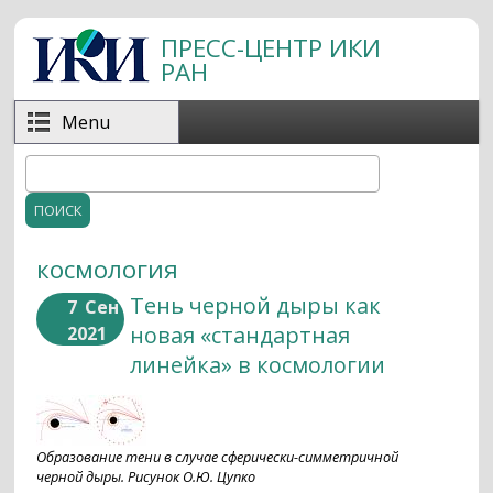
Перейти к основному содержанию
ПРЕСС-ЦЕНТР ИКИ
РАН
Menu
Поиск
Форма поиска
космология
Тень черной дыры как
7
Сен
новая «стандартная
2021
линейка» в космологии
Образование тени в случае сферически-симметричной
черной дыры. Рисунок О.Ю. Цупко