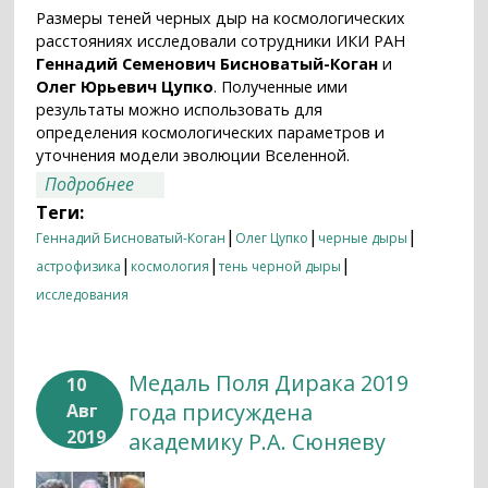
Размеры теней черных дыр на космологических
расстояниях исследовали сотрудники ИКИ РАН
Геннадий Семенович Бисноватый-Коган
и
Олег Юрьевич Цупко
. Полученные ими
результаты можно использовать для
определения космологических параметров и
уточнения модели эволюции Вселенной.
о Тень черной дыры как новая
Подробнее
«стандартная линейка» в космологии
Теги:
|
|
|
Геннадий Бисноватый-Коган
Олег Цупко
черные дыры
|
|
|
астрофизика
космология
тень черной дыры
исследования
Медаль Поля Дирака 2019
10
года присуждена
Авг
2019
академику Р.А. Сюняеву