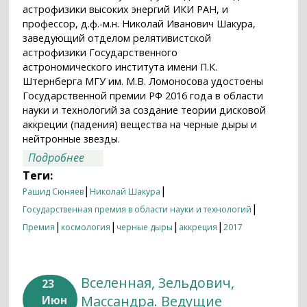
астрофизики высоких энергий ИКИ РАН, и
профессор, д.ф.-м.н. Николай Иванович Шакура,
заведующий отделом релятивистской
астрофизики Государственного
астрономического института имени П.К.
Штернберга МГУ им. М.В. Ломоносова удостоены
Государственной премии РФ 2016 года в области
науки и технологий за создание теории дисковой
аккреции (падения) вещества на черные дыры и
нейтронные звезды.
о Государственная премия Российской
Подробнее
Федерации в области науки и
Теги:
технологий 2016 года вручена
|
|
Рашид Сюняев
Николай Шакура
академику Рашиду Сюняеву и профессору
|
Государственная премия в области науки и технологий
Николаю Шакуре
|
|
|
|
Премия
космология
черные дыры
аккреция
2017
Вселенная, Зельдович,
23
Массандра. Ведущие
Июн