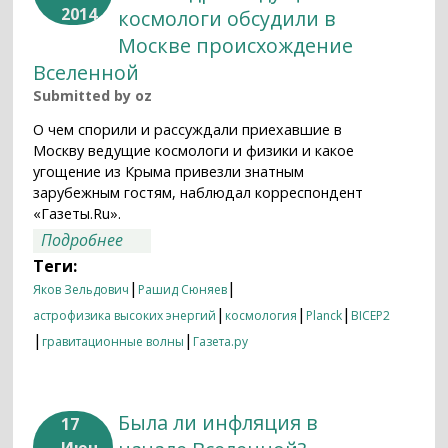
2014
космологи обсудили в
Москве происхождение
Вселенной
Submitted by
oz
О чем спорили и рассуждали приехавшие в
Москву ведущие космологи и физики и какое
угощение из Крыма привезли знатным
зарубежным гостям, наблюдал корреспондент
«Газеты.Ru».
о Вселенная, Зельдович, Массандра.
Подробнее
Ведущие космологи обсудили в Москве
Теги:
происхождение Вселенной
|
|
Яков Зельдович
Рашид Сюняев
|
|
|
астрофизика высоких энергий
космология
Planck
BICEP2
|
|
гравитационные волны
Газета.ру
Была ли инфляция в
17
Июн