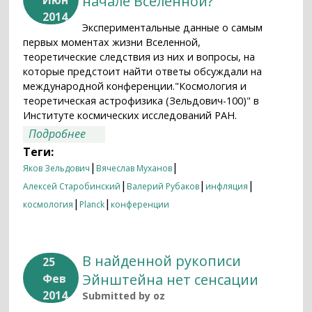
начале Вселенной?
2014
Экспериментальные данные о самым
первых моментах жизни Вселенной,
теоретические следствия из них и вопросы, на
которые предстоит найти ответы обсуждали на
международной конференции."Космология и
теоретическая астрофизика (Зельдович-100)" в
Институте космических исследований РАН.
о Была ли инфляция в начале
Подробнее
Вселенной?
Теги:
|
|
Яков Зельдович
Вячеслав Муханов
|
|
|
Алексей Старобинский
Валерий Рубаков
инфляция
|
|
космология
Planck
конференции
В найденной рукописи
25
Эйнштейна нет сенсации
Фев
2014
Submitted by
oz