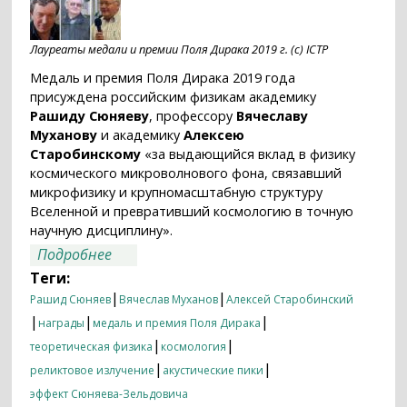
Лауреаты медали и премии Поля Дирака 2019 г. (с) ICTP
Медаль и премия Поля Дирака 2019 года
присуждена российским физикам академику
Рашиду Сюняеву
, профессору
Вячеславу
Муханову
и академику
Алексею
Старобинскому
«за выдающийся вклад в физику
космического микроволнового фона, связавший
микрофизику и крупномасштабную структуру
Вселенной и превративший космологию в точную
научную дисциплину».
о Медаль Поля Дирака 2019 года
Подробнее
присуждена академику Р.А. Сюняеву
Теги:
|
|
Рашид Сюняев
Вячеслав Муханов
Алексей Старобинский
|
|
|
награды
медаль и премия Поля Дирака
|
|
теоретическая физика
космология
|
|
реликтовое излучение
акустические пики
эффект Сюняева-Зельдовича