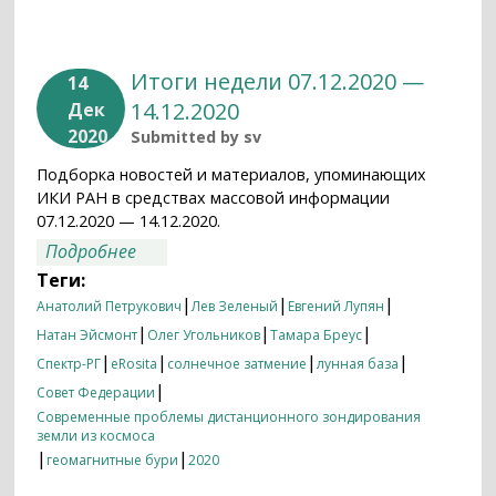
Итоги недели 07.12.2020 —
14
14.12.2020
Дек
2020
Submitted by
sv
Подборка новостей и материалов, упоминающих
ИКИ РАН в средствах массовой информации
07.12.2020 — 14.12.2020.
о Итоги недели 07.12.2020 — 14.12.2020
Подробнее
Теги:
|
|
|
Анатолий Петрукович
Лев Зеленый
Евгений Лупян
|
|
|
Натан Эйсмонт
Олег Угольников
Тамара Бреус
|
|
|
|
Спектр-РГ
eRosita
солнечное затмение
лунная база
|
Совет Федерации
Современные проблемы дистанционного зондирования
земли из космоса
|
|
геомагнитные бури
2020