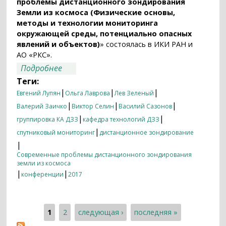
проблемы дистанционного зондирования
Земли из космоса (Физические основы,
методы и технологии мониторинга
окружающей среды, потенциально опасных
явлений и объектов)
» состоялась в ИКИ РАН и
АО «РКС».
о Проблемы исследования и
Подробнее
мониторинга Земли с помощью
Теги:
спутников обсудили в ИКИ РАН
|
|
|
Евгений Лупян
Ольга Лаврова
Лев Зеленый
|
|
|
Валерий Заичко
Виктор Селин
Василий Сазонов
|
|
группировка КА ДЗЗ
кафедра технологий ДЗЗ
|
спутниковый мониторинг
дистанционное зондирование
|
Современные проблемы дистанционного зондирования
земли из космоса
|
|
конференции
2017
1
2
следующая ›
последняя »
Страницы