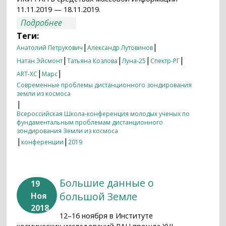
11.11.2019 — 18.11.2019.
о Итоги недели 11.11.2019 — 18.11.2019
Подробнее
Теги:
|
|
Анатолий Петрукович
Александр Лутовинов
|
|
|
|
Натан Эйсмонт
Татьяна Козлова
Луна-25
Спектр-РГ
|
|
ART-XC
Марс
Современные проблемы дистанционного зондирования
земли из космоса
|
Всероссийская Школа-конференция молодых ученых по
фундаментальным проблемам дистанционного
зондирования Земли из космоса
|
|
конференции
2019
Большие данные о
19
большой Земле
Ноя
2018
12–16 ноября в Институте