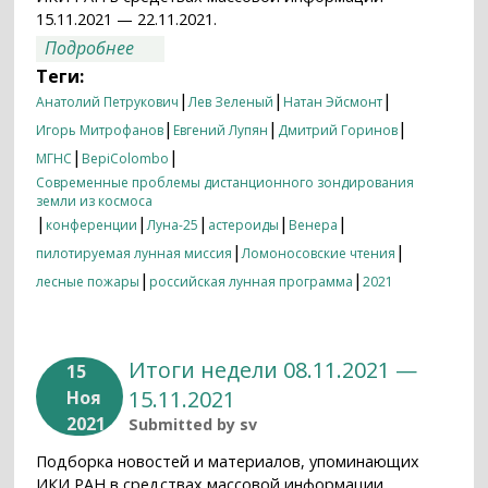
15.11.2021 — 22.11.2021.
о Итоги недели 15.11.2021 — 22.11.2021
Подробнее
Теги:
|
|
|
Анатолий Петрукович
Лев Зеленый
Натан Эйсмонт
|
|
|
Игорь Митрофанов
Евгений Лупян
Дмитрий Горинов
|
|
МГНС
BepiColombo
Современные проблемы дистанционного зондирования
земли из космоса
|
|
|
|
|
конференции
Луна-25
астероиды
Венера
|
|
пилотируемая лунная миссия
Ломоносовские чтения
|
|
лесные пожары
российская лунная программа
2021
Итоги недели 08.11.2021 —
15
15.11.2021
Ноя
2021
Submitted by
sv
Подборка новостей и материалов, упоминающих
ИКИ РАН в средствах массовой информации