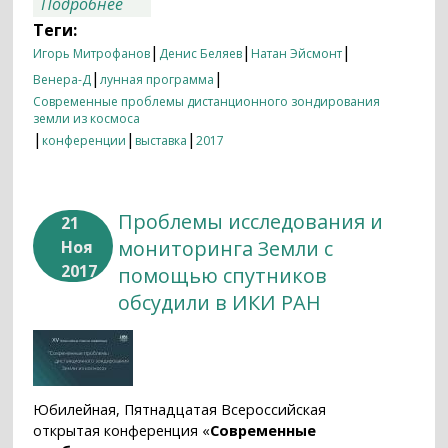
о Итоги недели 20.11.2017 – 27.11.2017
Подробнее
Теги:
|
|
|
Игорь Митрофанов
Денис Беляев
Натан Эйсмонт
|
|
Венера-Д
лунная программа
Современные проблемы дистанционного зондирования
земли из космоса
|
|
|
конференции
выставка
2017
Проблемы исследования и
21
мониторинга Земли с
Ноя
2017
помощью спутников
обсудили в ИКИ РАН
Юбилейная, Пятнадцатая Всероссийская
открытая конференция «
Современные