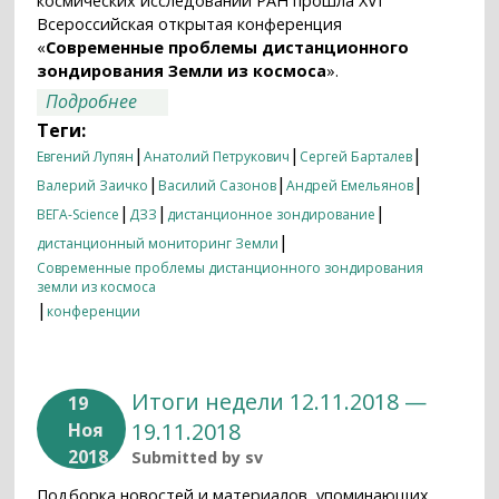
космических исследований РАН прошла XVI
Всероссийская открытая конференция
«
Современные проблемы дистанционного
зондирования Земли из космоса
».
о Большие данные о большой Земле
Подробнее
Теги:
|
|
|
Евгений Лупян
Анатолий Петрукович
Сергей Барталев
|
|
|
Валерий Заичко
Василий Сазонов
Андрей Емельянов
|
|
|
ВЕГА-Science
ДЗЗ
дистанционное зондирование
|
дистанционный мониторинг Земли
Современные проблемы дистанционного зондирования
земли из космоса
|
конференции
Итоги недели 12.11.2018 —
19
19.11.2018
Ноя
2018
Submitted by
sv
Подборка новостей и материалов, упоминающих