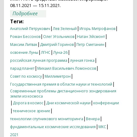
08.11.2021 — 15.11.2021.
о Итоги недели 08.11.2021 — 15.11.2021
Подробнее
Теги:
|
|
|
Анатолий Петрукович
Лев Зеленый
Игорь Митрофанов
|
|
|
Роман Бессонов
Олег Угольников
Натан Эйсмонт
|
|
|
Максим Литвак
Дмитрий Горинов
Петр Сметанин
|
|
|
освоение Луны
ЛГНС
Луна-26
|
|
российская лунная программа
лунная гонка
|
|
парад планет
Михаил Васильевич Ломоносов
|
|
Совет по космосу
Миллиметрон
|
Государственная премия в области науки и технологий
Современные проблемы дистанционного зондирования
земли из космоса
|
|
|
Дорога в космос
Дни космической науки
конференции
|
|
техническое зрение
|
|
технологии спутникового мониторинга
Венера
|
|
фундаментальные космические исследования
МКС
2021