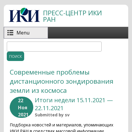
Перейти к основному содержанию
ПРЕСС-ЦЕНТР ИКИ
РАН
Menu
Поиск
Форма поиска
Современные проблемы
дистанционного зондирования
земли из космоса
Итоги недели 15.11.2021 —
22
22.11.2021
Ноя
2021
Submitted by
sv
Подборка новостей и материалов, упоминающих
ИКИ РАН в средствах массовой информации