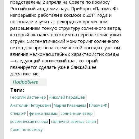
представлены 2 апреля на Совете по космосу
Российской академии наук. Приборы «Плазмы-Ф»
непрерывно работали в космосе с 2011 года и
позволили изучить с рекордным временным
разрешением тонкую структуру солнечного ветра,
который оказался похожим на переплетение узких
струек. Систематический мониторинг солнечного
ветра для прогноза космической погоды с учетом
влияния мелкомасштабных характеристик среды
—следующий логический шаг, который
планируется сделать уже в ближайшее
десятилетие.
о Приборы «Плазмы-Ф» помогли
Подробнее
заглянуть в тайны солнечного ветра
Теги:
|
|
Георгий Застенкер
Николай Кардашёв
|
|
|
Анатолий Петрукович
Мария Рязанцева
Плазма-Ф
|
|
|
Спектр-Р
физика плазмы
солнечный ветер
|
|
космическая погода
солнечно-земные связи
Совет по космосу