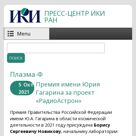
Перейти к основному содержанию
ПРЕСС-ЦЕНТР ИКИ
РАН
Menu
Поиск
Форма поиска
Плазма-Ф
Премия имени Юрия
5
Окт
Гагарина за проект
2021
«РадиоАстрон»
Премия Правительства Российской Федерации
имени Ю.А. Гагарина в области космической
деятельности в 2021 году присуждена
Борису
Сергеевичу Новикову
, начальнику лаборатории