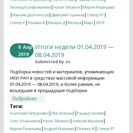
|
|
Леонид Ксанфомалити
Натан Эйсмонт
Мария Рязанцева
|
|
|
|
Максим Долгоносов
Дмитрий Горинов
Спектр-РГ
|
|
|
|
|
Спектр-Р
Плазма-Ф
Венера-Д
Венера
Марс
2019
Итоги недели 01.04.2019 —
9
Апр
08.04.2019
2019
Submitted by
sv
Подборка новостей и материалов, упоминающих
ИКИ РАН в средствах массовой информации
01.04.2019 — 08.04.2019, и более ранние, не
вошедшие в предыдущие подборки.
о Итоги недели 01.04.2019 — 08.04.2019
Подробнее
Теги:
|
|
|
Анатолий Петрукович
Лев Зеленый
Рашид Сюняев
|
|
|
Олег Угольников
Натан Эйсмонт
Алексей Малахов
|
|
|
Мария Рязанцева
Андрей Малыхин
Плазма-Ф
Спектр-РГ