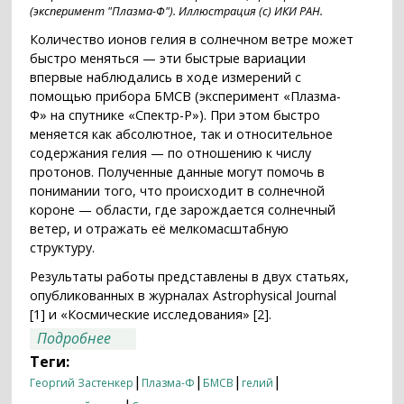
(эксперимент "Плазма-Ф"). Иллюстрация (с) ИКИ РАН.
Количество ионов гелия в солнечном ветре может
быстро меняться — эти быстрые вариации
впервые наблюдались в ходе измерений с
помощью прибора БМСВ (эксперимент «Плазма-
Ф» на спутнике «Спектр-Р»). При этом быстро
меняется как абсолютное, так и относительное
содержания гелия — по отношению к числу
протонов. Полученные данные могут помочь в
понимании того, что происходит в солнечной
короне — области, где зарождается солнечный
ветер, и отражать её мелкомасштабную
структуру.
Результаты работы представлены в двух статьях,
опубликованных в журналах Astrophysical Journal
[1] и «Космические исследования» [2].
о Содержание гелия в солнечном ветре
Подробнее
может меняться за несколько секунд
Теги:
|
|
|
|
Георгий Застенкер
Плазма-Ф
БМСВ
гелий