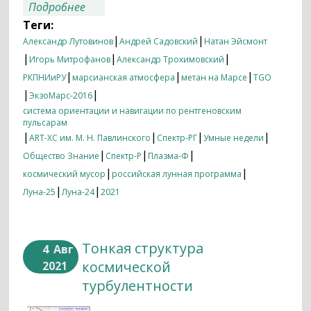
о Итоги недели 02.08.2021 — 09.08.2021
Подробнее
Теги:
|
|
Александр Лутовинов
Андрей Садовский
Натан Эйсмонт
|
|
|
Игорь Митрофанов
Александр Трохимовский
|
|
|
РКПНИиРУ
марсианская атмосфера
метан на Марсе
TGO
|
|
ЭкзоМарс-2016
система ориентации и навигации по рентгеновским
пульсарам
|
|
|
|
ART-XC им. М. Н. Павлинского
Спектр-РГ
Умные недели
|
|
|
Общество Знание
Спектр-Р
Плазма-Ф
|
|
космический мусор
российская лунная программа
|
|
Луна-25
Луна-24
2021
Тонкая структура
4
Авг
космической
2021
турбулентности