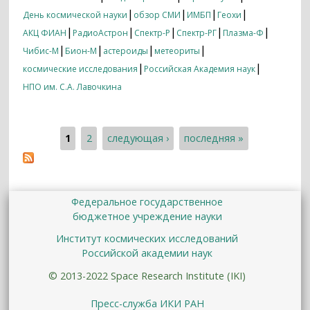
|
|
|
|
День космической науки
обзор СМИ
ИМБП
Геохи
|
|
|
|
|
АКЦ ФИАН
РадиоАстрон
Спектр-Р
Спектр-РГ
Плазма-Ф
|
|
|
|
Чибис-М
Бион-М
астероиды
метеориты
|
|
космические исследования
Российская Академия наук
НПО им. С.А. Лавочкина
1
2
следующая ›
последняя »
Страницы
Федеральное государственное
бюджетное учреждение науки
Институт космических исследований
Российской академии наук
© 2013-2022 Space Research Institute (IKI)
Пресс-служба ИКИ РАН