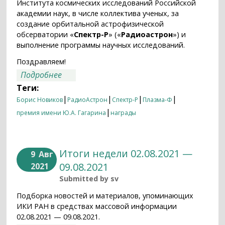
Института космических исследований Российской
академии наук, в числе коллектива ученых, за
создание орбитальной астрофизической
обсерватории «
Спектр-Р
» («
Радиоастрон
») и
выполнение программы научных исследований.
Поздравляем!
о Премия имени Юрия Гагарина за
Подробнее
проект «РадиоАстрон»
Теги:
|
|
|
|
Борис Новиков
РадиоАстрон
Спектр-Р
Плазма-Ф
|
премия имени Ю.А. Гагарина
награды
Итоги недели 02.08.2021 —
9
Авг
09.08.2021
2021
Submitted by
sv
Подборка новостей и материалов, упоминающих
ИКИ РАН в средствах массовой информации
02.08.2021 — 09.08.2021.