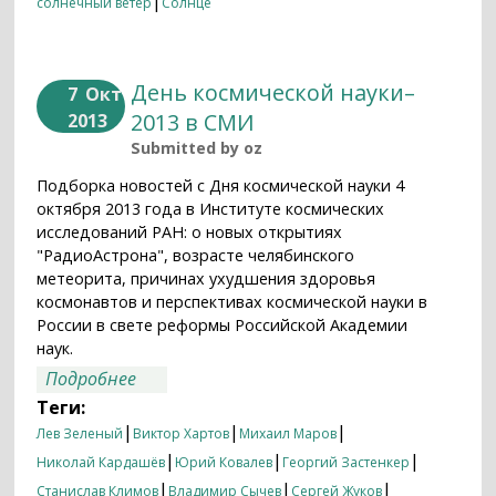
|
солнечный ветер
Солнце
День космической науки–
7
Окт
2013 в СМИ
2013
Submitted by
oz
Подборка новостей с Дня космической науки 4
октября 2013 года в Институте космических
исследований РАН: о новых открытиях
"РадиоАстрона", возрасте челябинского
метеорита, причинах ухудшения здоровья
космонавтов и перспективах космической науки в
России в свете реформы Российской Академии
наук.
о День космической науки–2013 в СМИ
Подробнее
Теги:
|
|
|
Лев Зеленый
Виктор Хартов
Михаил Маров
|
|
|
Николай Кардашёв
Юрий Ковалев
Георгий Застенкер
|
|
|
Станислав Климов
Владимир Сычев
Сергей Жуков