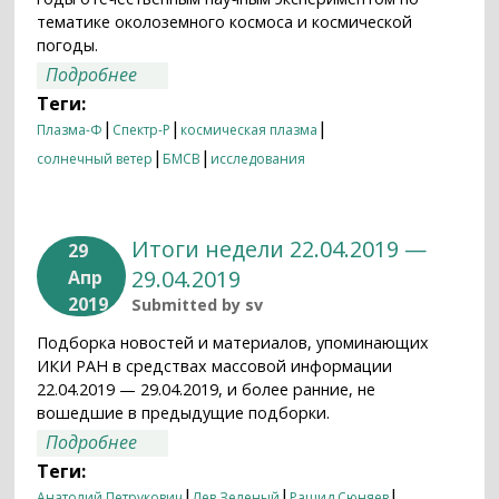
тематике околоземного космоса и космической
погоды.
о Тонкая структура космической
Подробнее
турбулентности
Теги:
|
|
|
Плазма-Ф
Спектр-Р
космическая плазма
|
|
солнечный ветер
БМСВ
исследования
Итоги недели 22.04.2019 —
29
29.04.2019
Апр
2019
Submitted by
sv
Подборка новостей и материалов, упоминающих
ИКИ РАН в средствах массовой информации
22.04.2019 — 29.04.2019, и более ранние, не
вошедшие в предыдущие подборки.
о Итоги недели 22.04.2019 — 29.04.2019
Подробнее
Теги:
|
|
|
Анатолий Петрукович
Лев Зеленый
Рашид Сюняев