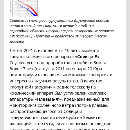
Сравнение спектров турбулентных флуктуаций потока
ионов в спокойном солнечном ветре (синий), и в
переходной области на границе разноскоростных потоков
CIR (красный). Пунктир — предсказания теоретических
моделей
Летом 2021 г. исполняется 10 лет с момента
запуска космического аппарата «
Спектр-Р
».
Спутник успешно проработал на орбите Земли
более 7 лет (с августа 2011 по январь 2019) и
помог получить значительное количество ярких и
интересных научных результатов. В качестве
«попутной нагрузки» к радиотелескопу на
космический аппарат был установлен комплекс
аппаратуры «
Плазма-Ф
», предназначенный для
мониторинга солнечного ветра (потока плазмы,
распространяющегося от Солнца и
генерирующего магнитные бури на Земле) и
являющийся, по сути, единственным в последние
годы отечественным научным экспериментом по