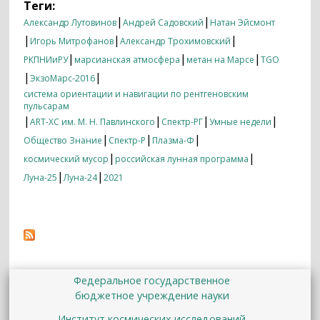
Теги:
|
|
Александр Лутовинов
Андрей Садовский
Натан Эйсмонт
|
|
|
Игорь Митрофанов
Александр Трохимовский
|
|
|
РКПНИиРУ
марсианская атмосфера
метан на Марсе
TGO
|
|
ЭкзоМарс-2016
система ориентации и навигации по рентгеновским
пульсарам
|
|
|
|
ART-XC им. М. Н. Павлинского
Спектр-РГ
Умные недели
|
|
|
Общество Знание
Спектр-Р
Плазма-Ф
|
|
космический мусор
российская лунная программа
|
|
Луна-25
Луна-24
2021
Федеральное государственное
бюджетное учреждение науки
Институт космических исследований