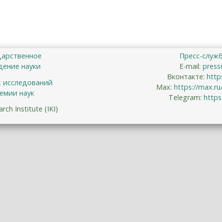
дарственное
Пресс-служ
ение науки
E-mail:
press
Вконтакте:
http
х исследований
Max:
https://max.r
емии наук
Telegram:
https
ch Institute (IKI)