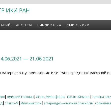
ТР ИКИ РАН
ВАНИЙ
АНОНСЫ
БИБЛИОТЕКА
СМИ ОБ ИКИ
4.06.2021 — 21.06.2021
и материалов, упоминающих ИКИ РАН в средствах массовой и
06.2021 — 21.06.2021
|
|
|
|
дов
Дмитрий Головин
Игорь Митрофанов
Натан Эйсмонт
Татьяна Зен
|
|
|
|
-Д
Спектр-М
Миллиметрон
астероидно-кометная опасность
солнечная