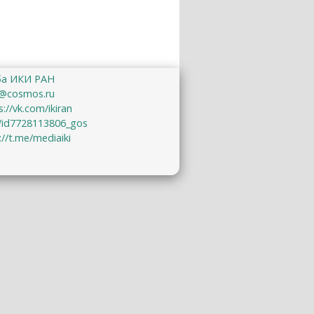
ба ИКИ РАН
@cosmos.ru
s://vk.com/ikiran
u/id7728113806_gos
://t.me/mediaiki