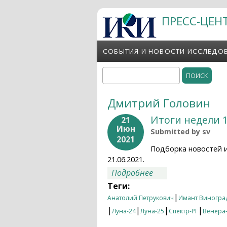
Перейти к основному содержанию
ПРЕСС-ЦЕН
СОБЫТИЯ И НОВОСТИ ИССЛЕДО
Поиск
Форма поиска
Дмитрий Головин
Итоги недели 1
21
Июн
Submitted by
sv
2021
Подборка новостей 
21.06.2021.
о Итоги недели 14.
Подробнее
Теги:
|
Анатолий Петрукович
Имант Виногра
|
|
|
|
Луна-24
Луна-25
Спектр-РГ
Венера