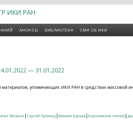
ТР ИКИ РАН
ВАНИЙ
АНОНСЫ
БИБЛИОТЕКА
СМИ ОБ ИКИ
4.01.2022 — 31.01.2022
и материалов, упоминающих ИКИ РАН в средствах массовой и
01.2022 — 31.01.2022
|
|
|
|
атан Эйсмонт
Сергей Пулинец
Михаил Бурцев
Королёвские чтения
ди