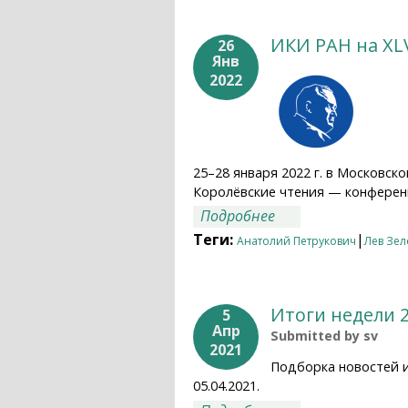
ИКИ РАН на XL
26
Янв
2022
25–28 января 2022 г. в Московс
Королёвские чтения — конферен
о ИКИ РАН на XLVI
Подробнее
Теги:
|
Анатолий Петрукович
Лев Зе
Итоги недели 2
5
Апр
Submitted by
sv
2021
Подборка новостей 
05.04.2021.