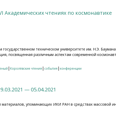
VI Академических чтениях по космонавтике
ком государственном техническом университете им. Н.Э. Баума
ция, посвященная различным аспектам современной космонавт
 Академических чтениях по космонавтике
|
|
|
леный
Королёвские чтения
события
конференции
9.03.2021 — 05.04.2021
и материалов, упоминающих ИКИ РАН в средствах массовой и