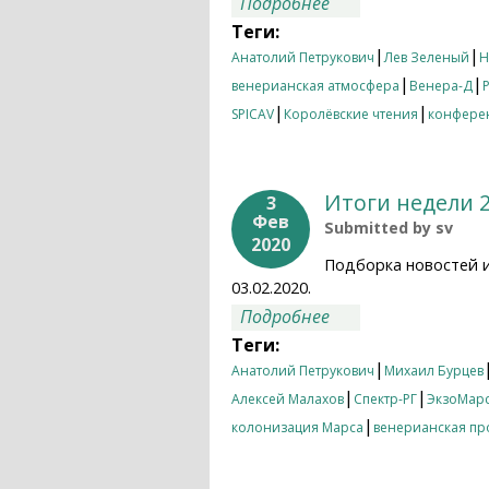
о Итоги недели 29.
Подробнее
Теги:
|
|
Анатолий Петрукович
Лев Зеленый
Н
|
|
венерианская атмосфера
Венера-Д
|
|
SPICAV
Королёвские чтения
конфере
Итоги недели 2
3
Фев
Submitted by
sv
2020
Подборка новостей 
03.02.2020.
о Итоги недели 27.
Подробнее
Теги:
|
Анатолий Петрукович
Михаил Бурцев
|
|
Алексей Малахов
Спектр-РГ
ЭкзоМарс
|
колонизация Марса
венерианская п