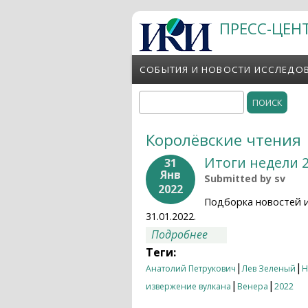
Перейти к основному содержанию
ПРЕСС-ЦЕН
СОБЫТИЯ И НОВОСТИ ИССЛЕДО
Поиск
Форма поиска
Королёвские чтения
Итоги недели 2
31
Янв
Submitted by
sv
2022
Подборка новостей 
31.01.2022.
о Итоги недели 24.
Подробнее
Теги:
|
|
Анатолий Петрукович
Лев Зеленый
Н
|
|
извержение вулкана
Венера
2022