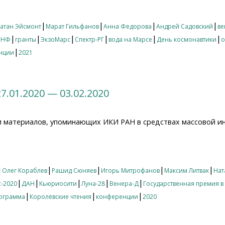
03.2021 — 05.04.2021
|
|
|
|
атан Эйсмонт
Марат Гильфанов
Анна Федорова
Андрей Садовский
ве
|
|
|
|
|
|
РНФ
гранты
ЭкзоМарс
Спектр-РГ
вода на Марсе
День космонавтики
о
|
нции
2021
7.01.2020 — 03.02.2020
и материалов, упоминающих ИКИ РАН в средствах массовой и
01.2020 — 03.02.2020
|
|
|
|
|
Олег Кораблев
Рашид Сюняев
Игорь Митрофанов
Максим Литвак
Нат
|
|
|
|
|
-2020
ДАН
Кьюриосити
Луна-28
Венера-Д
Государственная премия в
|
|
|
рограмма
Королёвские чтения
конференции
2020