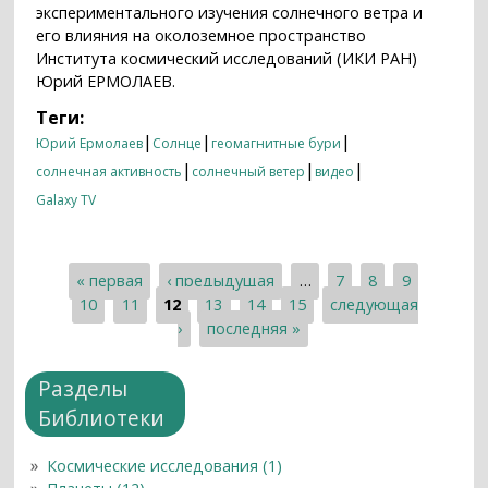
экспериментального изучения солнечного ветра и
его влияния на околоземное пространство
Института космический исследований (ИКИ РАН)
Юрий ЕРМОЛАЕВ.
Теги:
|
|
|
Юрий Ермолаев
Солнце
геомагнитные бури
|
|
|
солнечная активность
солнечный ветер
видео
Galaxy TV
« первая
‹ предыдущая
…
7
8
9
Страницы
10
11
12
13
14
15
следующая
›
последняя »
Разделы
Библиотеки
Космические исследования (1)