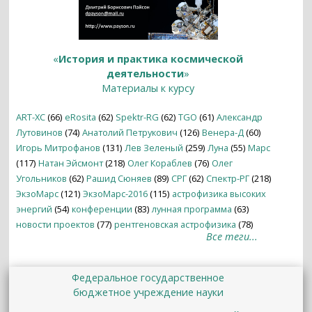
«
История и практика космической
деятельности
»
Материалы к курсу
ART-XC
(66)
eRosita
(62)
Spektr-RG
(62)
TGO
(61)
Александр
Лутовинов
(74)
Анатолий Петрукович
(126)
Венера-Д
(60)
Игорь Митрофанов
(131)
Лев Зеленый
(259)
Луна
(55)
Марс
(117)
Натан Эйсмонт
(218)
Олег Кораблев
(76)
Олег
Угольников
(62)
Рашид Сюняев
(89)
СРГ
(62)
Спектр-РГ
(218)
ЭкзоМарс
(121)
ЭкзоМарс-2016
(115)
астрофизика высоких
энергий
(54)
конференции
(83)
лунная программа
(63)
новости проектов
(77)
рентгеновская астрофизика
(78)
Все теги...
Федеральное государственное
бюджетное учреждение науки