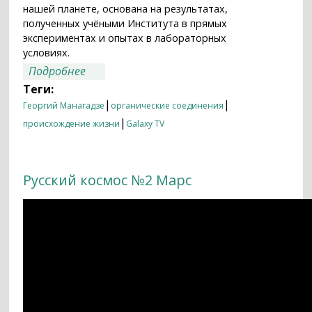
нашей планете, основана на результатах,
полученных учёными Института в прямых
экспериментах и опытах в лабораторных
условиях.
о Русский космос №14
Подробнее
Теги:
|
|
Георгий Манагадзе
органические соединения
|
происхождение жизни
Galaxy TV
Русский космос №2 Марс