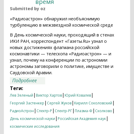
время
Submitted by
oz
«Радиоастрон» обнаружил необъяснимую
турбуленцию в межзвездной космической среде
В День космической науки, проходящий в стенах
ИКИ РАН, корреспондент «Газеты.Ru» узнал о
новых достижениях флагмана российской
космонавтики — телескопа «Радиоастрон» — и
узнал, почему на конференции по астрономии
астрономы заговорили о политике, имуществе и
Саудовской Аравии.
о Космическая турбулентность в
Подробнее
военное время
Теги:
|
|
|
Лев Зеленый
Виктор Хартов
Юрий Ковалев
|
|
|
Георгий Застенкер
Сергей Жуков
Кирилл Соколовский
|
|
|
|
|
РадиоАстрон
Спектр-Р
Спектр-РГ
Плазма-Ф
Сколково
|
|
День космической науки
Российская Академия наук
космические исследования