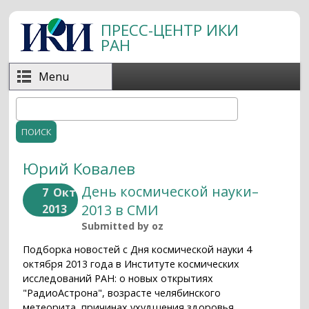
Перейти к основному содержанию
ПРЕСС-ЦЕНТР ИКИ
РАН
Menu
Поиск
Форма поиска
Юрий Ковалев
День космической науки–
7
Окт
2013 в СМИ
2013
Submitted by
oz
Подборка новостей с Дня космической науки 4
октября 2013 года в Институте космических
исследований РАН: о новых открытиях
"РадиоАстрона", возрасте челябинского
метеорита, причинах ухудшения здоровья