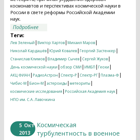
космонавтов и перспективах космической науки в
России в свете реформы Российской Академии
наук.
о День космической науки–2013 в СМИ
Подробнее
Теги:
|
|
|
Лев Зеленый
Виктор Хартов
Михаил Маров
|
|
|
Николай Кардашёв
Юрий Ковалев
Георгий Застенкер
|
|
|
Станислав Климов
Владимир Сычев
Сергей Жуков
|
|
|
|
День космической науки
обзор СМИ
ИМБП
Геохи
|
|
|
|
|
АКЦ ФИАН
РадиоАстрон
Спектр-Р
Спектр-РГ
Плазма-Ф
|
|
|
|
Чибис-М
Бион-М
астероиды
метеориты
|
|
космические исследования
Российская Академия наук
НПО им. С.А. Лавочкина
Космическая
5
Окт
турбулентность в военное
2013