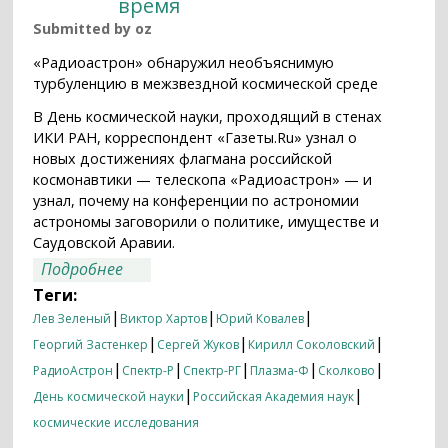
время
Submitted by
oz
«Радиоастрон» обнаружил необъяснимую
турбуленцию в межзвездной космической среде
В День космической науки, проходящий в стенах
ИКИ РАН, корреспондент «Газеты.Ru» узнал о
новых достижениях флагмана российской
космонавтики — телескопа «Радиоастрон» — и
узнал, почему на конференции по астрономии
астрономы заговорили о политике, имуществе и
Саудовской Аравии.
о Космическая турбулентность в
Подробнее
военное время
Теги:
|
|
|
Лев Зеленый
Виктор Хартов
Юрий Ковалев
|
|
|
Георгий Застенкер
Сергей Жуков
Кирилл Соколовский
|
|
|
|
|
РадиоАстрон
Спектр-Р
Спектр-РГ
Плазма-Ф
Сколково
|
|
День космической науки
Российская Академия наук
космические исследования