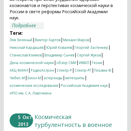
космонавтов и перспективах космической науки в
России в свете реформы Российской Академии
наук.
о День космической науки–2013 в СМИ
Подробнее
Теги:
|
|
|
Лев Зеленый
Виктор Хартов
Михаил Маров
|
|
|
Николай Кардашёв
Юрий Ковалев
Георгий Застенкер
|
|
|
Станислав Климов
Владимир Сычев
Сергей Жуков
|
|
|
|
День космической науки
обзор СМИ
ИМБП
Геохи
|
|
|
|
|
АКЦ ФИАН
РадиоАстрон
Спектр-Р
Спектр-РГ
Плазма-Ф
|
|
|
|
Чибис-М
Бион-М
астероиды
метеориты
|
|
космические исследования
Российская Академия наук
НПО им. С.А. Лавочкина
Космическая
5
Окт
турбулентность в военное
2013