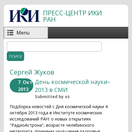
Перейти к основному содержанию
ПРЕСС-ЦЕНТР ИКИ
РАН
Menu
Поиск
Форма поиска
Сергей Жуков
День космической науки–
7
Окт
2013 в СМИ
2013
Submitted by
oz
Подборка новостей с Дня космической науки 4
октября 2013 года в Институте космических
исследований РАН: о новых открытиях
"РадиоАстрона", возрасте челябинского
метеорита, причинах ухудшения здоровья