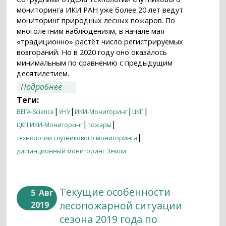
мониторинга ИКИ РАН уже более 20 лет ведут
мониторинг природных лесных пожаров. По
многолетним наблюдениям, в начале мая
«традиционно» растёт число регистрируемых
возгораний. Но в 2020 году оно оказалось
минимальным по сравнению с предыдущим
десятилетием.
о Лесных пожаров становится меньше
Подробнее
из-за режима самоизоляции?
Теги:
|
|
|
|
ВЕГА-Science
УНУ
ИКИ-Мониторинг
ЦКП
|
|
ЦКП ИКИ-Мониторинг
пожары
|
технологии спутникового мониторинга
дистанционный мониторинг Земли
Текущие особенности
5
Авг
лесопожарной ситуации
2019
сезона 2019 года по