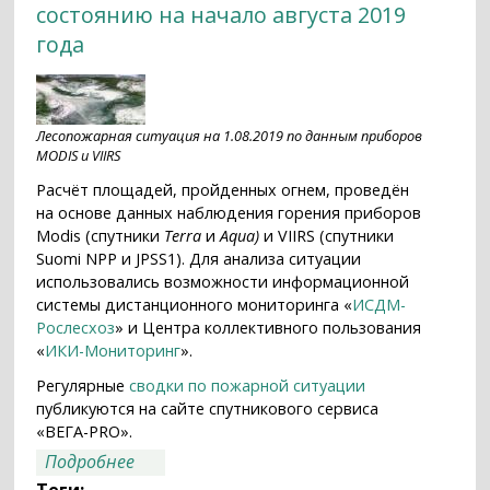
состоянию на начало августа 2019
года
Лесопожарная ситуация на 1.08.2019 по данным приборов
MODIS и VIIRS
Расчёт площадей, пройденных огнем, проведён
на основе данных наблюдения горения приборов
Modis (спутники
Terra
и
Aqua)
и VIIRS (спутники
Suomi NPP и JPSS1). Для анализа ситуации
использовались возможности информационной
системы дистанционного мониторинга «
ИСДМ-
Рослесхоз
» и Центра коллективного пользования
«
ИКИ-Мониторинг
».
Регулярные
сводки по пожарной ситуации
публикуются на сайте спутникового сервиса
«ВЕГА-PRO».
о Текущие особенности лесопожарной
Подробнее
ситуации сезона 2019 года по
Теги: