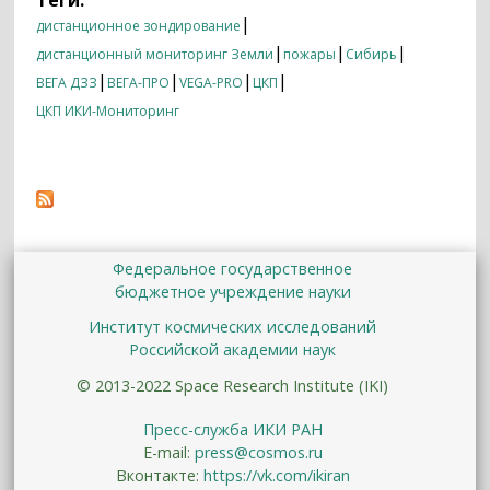
состоянию на начало августа 2019
|
дистанционное зондирование
года
|
|
|
дистанционный мониторинг Земли
пожары
Сибирь
|
|
|
|
ВЕГА ДЗЗ
ВЕГА-ПРО
VEGA-PRO
ЦКП
ЦКП ИКИ-Мониторинг
Федеральное государственное
бюджетное учреждение науки
Институт космических исследований
Российской академии наук
© 2013-2022 Space Research Institute (IKI)
Пресс-служба ИКИ РАН
E-mail:
press@cosmos.ru
Вконтакте:
https://vk.com/ikiran