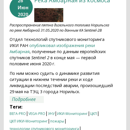
Река Амбарная из космоса
26
Июн
2020
Распространение пятна дизельного топлива Норильска
по реке Амбарной 31.05.2020 по данным КА Sentinel-2B
Отдел технологий спутникового мониторинга
ИКИ РАН
опубликовал изображения реки
Амбарная
, полученные по данным европейских
спутников
Sentinel 2
в конце мая — первой
половине июня 2020 г.
По ним можно судить о динамике развития
ситуации в нижнем течении реки и ходе
ликвидации последствий аварии, произошедшей
29 мая на ТЭЦ 3 города Норильск.
о Река Амбарная из космоса
Подробнее
Теги:
|
|
|
|
|
ВЕГА-PRO
VEGA-PRO
УНУ
ИКИ-Мониторинг
ЦКП
|
|
ЦКП ИКИ-Мониторинг
пожары
|
технологии спутникового мониторинга