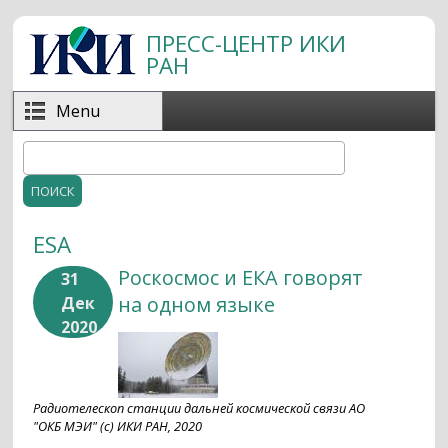
Перейти к основному содержанию
ПРЕСС-ЦЕНТР ИКИ
РАН
Menu
Поиск
Форма поиска
ESA
Роскосмос и ЕКА говорят
31
на одном языке
Дек
2020
Радиотелескоп станции дальней космической связи АО
"ОКБ МЭИ" (с) ИКИ РАН, 2020