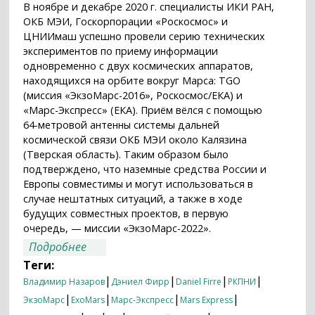
В ноябре и декабре 2020 г. специалисты ИКИ РАН,
ОКБ МЭИ, Госкорпорации «Роскосмос» и
ЦНИИмаш успешно провели серию технических
экспериментов по приему информации
одновременно с двух космических аппаратов,
находящихся на орбите вокруг Марса: TGO
(миссия «ЭкзоМарс-2016», Роскосмос/ЕКА) и
«Марс-Экспресс» (ЕКА). Приём вёлся с помощью
64-метровой антенны системы дальней
космической связи ОКБ МЭИ около Калязина
(Тверская область). Таким образом было
подтверждено, что наземные средства России и
Европы совместимы и могут использоваться в
случае нештатных ситуаций, а также в ходе
будущих совместных проектов, в первую
очередь, — миссии «ЭкзоМарс-2022».
о Роскосмос и ЕКА говорят на одном
Подробнее
языке
Теги:
|
|
|
|
Владимир Назаров
Дэниел Фирр
Daniel Firre
РКПНИ
|
|
|
|
ЭкзоМарс
ExoMars
Марс-Экспресс
Mars Express