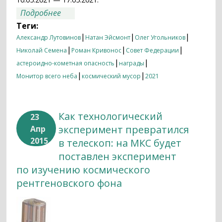
о Итоги недели 10.05.2021 — 17.05.2021
Подробнее
Теги:
|
|
|
Александр Лутовинов
Натан Эйсмонт
Олег Угольников
|
|
|
Николай Семена
Роман Кривонос
Совет Федерации
|
|
астероидно-кометная опасность
награды
|
|
Монитор всего неба
космический мусор
2021
Как технологический
23
эксперимент превратился
Апр
2015
в телескоп: на МКС будет
поставлен эксперимент
по изучению космического
рентгеновского фона