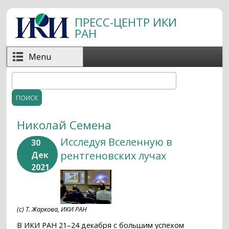
Перейти к основному содержанию
ПРЕСС-ЦЕНТР ИКИ
РАН
Menu
Поиск
Форма поиска
Николай Семена
Исследуя Вселенную в
30
рентгеновских лучах
Дек
2021
(с) Т. Жаркова, ИКИ РАН
В ИКИ РАН 21–24 декабря с большим успехом