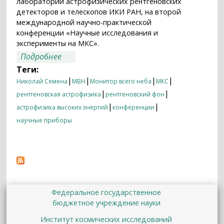
лаборатории астрофизических рентгеновских
детекторов и телескопов ИКИ РАН, на второй
международной научно-практической
конференции «Научные исследования и
эксперименты на МКС».
о Как технологический эксперимент
Подробнее
превратился в телескоп: на МКС будет
Теги:
поставлен эксперимент по изучению
|
|
|
|
Николай Семена
МВН
Монитор всего неба
МКС
космического рентгеновского фона
|
|
рентгеновская астрофизика
рентгеновский фон
|
|
астрофизика высоких энергий
конференции
научные приборы
Федеральное государственное
бюджетное учреждение науки
Институт космических исследований