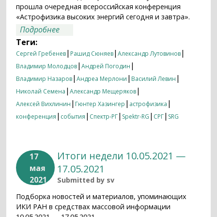
прошла очередная всероссийская конференция
«Астрофизика высоких энергий сегодня и завтра».
о Исследуя Вселенную в рентгеновских
Подробнее
лучах
Теги:
|
|
|
Сергей Гребенев
Рашид Сюняев
Александр Лутовинов
|
|
Владимир Молодцов
Андрей Погодин
|
|
|
Владимир Назаров
Андреа Мерлони
Василий Левин
|
|
Николай Семена
Александр Мещеряков
|
|
|
Алексей Вихлинин
Гюнтер Хазингер
астрофизика
|
|
|
|
|
конференция
события
Спектр-РГ
Spektr-RG
СРГ
SRG
Итоги недели 10.05.2021 —
17
17.05.2021
мая
2021
Submitted by
sv
Подборка новостей и материалов, упоминающих
ИКИ РАН в средствах массовой информации
10.05.2021 — 17.05.2021.