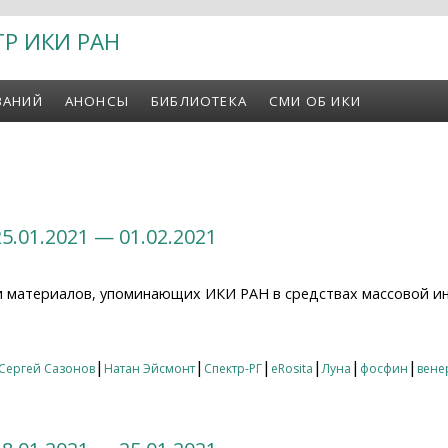
ТР ИКИ РАН
ВАНИЙ
АНОНСЫ
БИБЛИОТЕКА
СМИ ОБ ИКИ
5.01.2021 — 01.02.2021
и материалов, упоминающих ИКИ РАН в средствах массовой и
01.2021 — 01.02.2021
|
|
|
|
|
|
Сергей Сазонов
Натан Эйсмонт
Спектр-РГ
eRosita
Луна
фосфин
вене