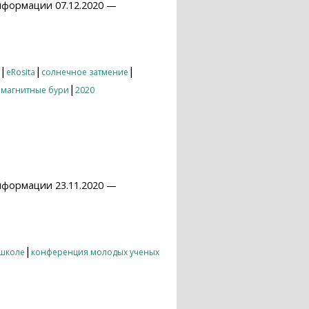
нформации 07.12.2020 —
|
|
|
eRosita
солнечное затмение
|
омагнитные бури
2020
нформации 23.11.2020 —
|
 школе
конференция молодых ученых