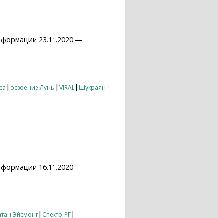
нформации 23.11.2020 —
|
|
|
са
освоение Луны
VIRAL
Шукраян-1
нформации 16.11.2020 —
|
|
атан Эйсмонт
Спектр-РГ