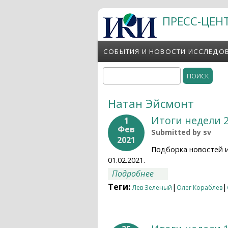
Перейти к основному содержанию
ПРЕСС-ЦЕН
СОБЫТИЯ И НОВОСТИ ИССЛЕДО
Поиск
Форма поиска
Натан Эйсмонт
Итоги недели 2
1
Фев
Submitted by
sv
2021
Подборка новостей 
01.02.2021.
о Итоги недели 25.
Подробнее
Теги:
|
|
Лев Зеленый
Олег Кораблев