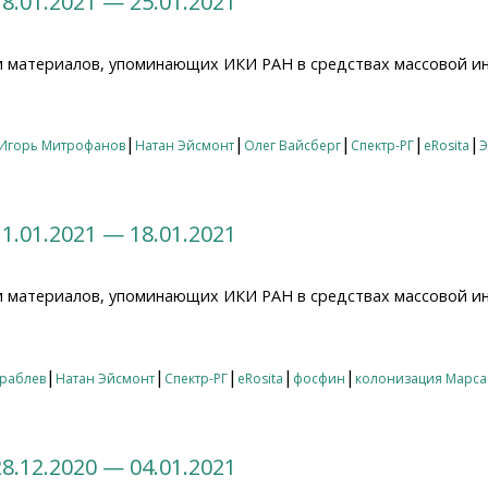
8.01.2021 — 25.01.2021
и материалов, упоминающих ИКИ РАН в средствах массовой и
01.2021 — 25.01.2021
|
|
|
|
|
Игорь Митрофанов
Натан Эйсмонт
Олег Вайсберг
Спектр-РГ
eRosita
Э
1.01.2021 — 18.01.2021
и материалов, упоминающих ИКИ РАН в средствах массовой и
01.2021 — 18.01.2021
|
|
|
|
|
ораблев
Натан Эйсмонт
Спектр-РГ
eRosita
фосфин
колонизация Марса
8.12.2020 — 04.01.2021