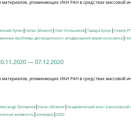
и материалов, упоминающих ИКИ РАН в средствах массовой и
12.2020 — 14.12.2020
|
|
|
|
вгений Лупян
Натан Эйсмонт
Олег Угольников
Тамара Бреус
Спектр-РГ
|
менные проблемы дистанционного зондирования земли из космоса
ге
0.11.2020 — 07.12.2020
и материалов, упоминающих ИКИ РАН в средствах массовой и
11.2020 — 07.12.2020
|
|
лександр Лутовинов
Натан Эйсмонт
Академический класс в московской
|
|
лнечная активность
интервью
2020