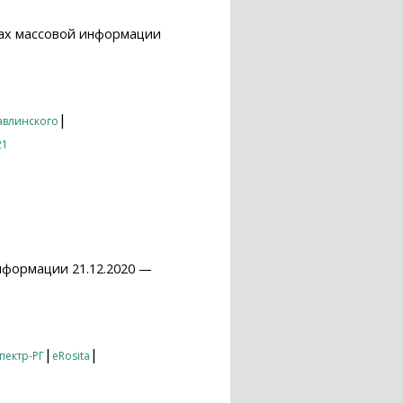
вах массовой информации
|
Павлинского
21
нформации 21.12.2020 —
|
|
пектр-РГ
eRosita