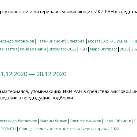
рку новостей и материалов, упоминающих ИКИ РАН в средст
12.2020 — 04.01.2021
|
|
|
|
ександр Лутовинов
Натан Эйсмонт
Спектр-РГ
eRosita
ART-XC им. М. Н. 
|
|
|
|
|
|
 и завтра
конференции
ЭкзоМарс-2022
TGO
Марс-Экспресс
2020
20
1.12.2020 — 28.12.2020
и материалов, упоминающих ИКИ РАН в средствах массовой и
 вошедшие в предыдущие подборки.
12.2020 — 28.12.2020
|
|
|
|
лександр Лутовинов
Максим Литвак
Олег Угольников
Натан Эйсмонт
С
|
|
|
|
 еРОЗИТЫ
Солнце
солнечно-земные связи
черные дыры
2020