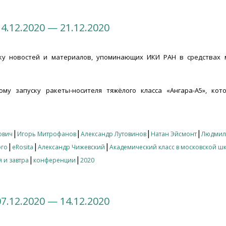
4.12.2020 — 21.12.2020
ку новостей и материалов, упоминающих ИКИ РАН в средствах м
у запуску ракеты-носителя тяжёлого класса «Ангара-А5», кот
12.2020 — 21.12.2020
|
|
|
|
ович
Игорь Митрофанов
Александр Лутовинов
Натан Эйсмонт
Людмил
|
|
|
ого
eRosita
Александр Чижевский
Академический класс в московской ш
|
|
 и завтра
конференции
2020
7.12.2020 — 14.12.2020