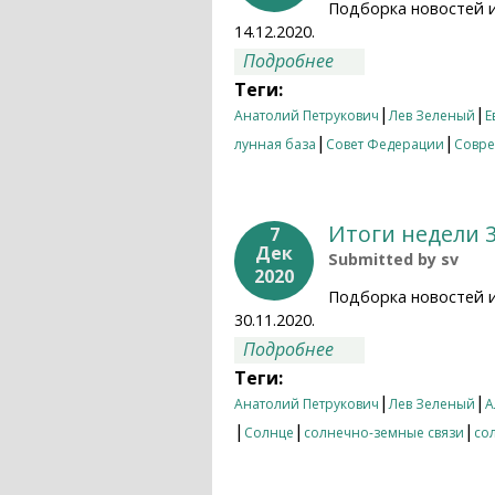
Подборка новостей 
14.12.2020.
о Итоги недели 07.
Подробнее
Теги:
|
|
Анатолий Петрукович
Лев Зеленый
Е
|
|
лунная база
Совет Федерации
Совре
Итоги недели 3
7
Дек
Submitted by
sv
2020
Подборка новостей 
30.11.2020.
о Итоги недели 30.
Подробнее
Теги:
|
|
Анатолий Петрукович
Лев Зеленый
А
|
|
|
Солнце
солнечно-земные связи
со