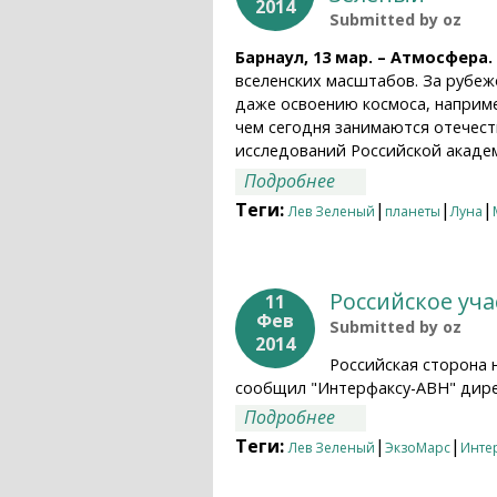
2014
Submitted by
oz
Барнаул, 13 мар. – Атмосфера.
вселенских масштабов. За рубе
даже освоению космоса, наприме
чем сегодня занимаются отечест
исследований Российской акаде
о Громкий проект 
Подробнее
Теги:
|
|
|
Лев Зеленый
планеты
Луна
Российское уч
11
Фев
Submitted by
oz
2014
Российская сторона 
сообщил "Интерфаксу-АВН" дире
о Российское учас
Подробнее
Теги:
|
|
Лев Зеленый
ЭкзоМарс
Инте