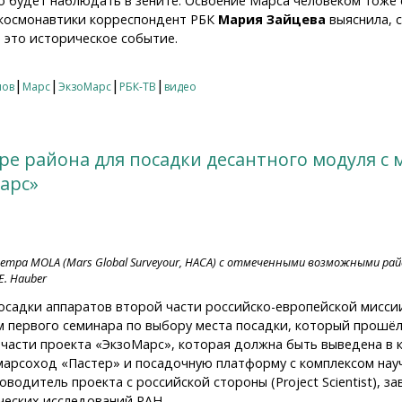
о будет наблюдать в зените. Освоение Марса человеком тоже 
 космонавтики корреспондент РБК
Мария Зайцева
выяснила, 
 это историческое событие.
: перспективы
|
|
|
|
нов
Марс
ЭкзоМарс
РБК-ТВ
видео
е района для посадки десантного модуля с 
арс»
тра MOLA (Mars Global Surveyour, НАСА) с отмеченными возможными рай
E. Hauber
осадки аппаратов второй части российско-европейской мисси
 первого семинара по выбору места посадки, который прошёл
части проекта «ЭкзоМарс», которая должна быть выведена в ко
марсоход «Пастер» и посадочную платформу с комплексом нау
ководитель проекта с российской стороны (Project Scientist),
ческих исследований РАН.