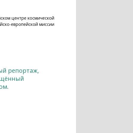
йском центре космической
йско-европейской миссии
ый репортаж,
ящённый
ом.
риуроченный к празднованию Дня
е и за рубежом.