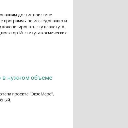
дованиям достиг поистине
ые программы по исследованию и
колонизировать эту планету. А
 директор Института космических
– Лев Зеленый
о в нужном объеме
этапа проекта "ЭкзоМарс",
ёный.
ме