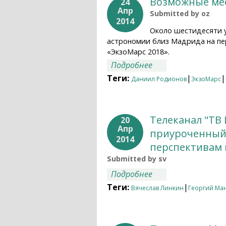
Возможные мес
24
Апр
Submitted by
oz
2014
Около шестидесяти у
астрономии близ Мадрида на пе
«ЭкзоМарс 2018».
о Возможные места
Подробнее
Теги:
|
|
Даниил Родионов
ЭкзоМарс
Телеканал "ТВ
20
Апр
приуроченный
2014
перспективам 
Submitted by
sv
о Телеканал "ТВ Ц
Подробнее
космонавтики и по
Теги:
|
Вячеслав Линкин
Георгий Ма