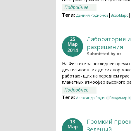
о Выбраны четыре 
Подробнее
Теги:
|
|
Даниил Родионов
ЭкзоМарс
Лаборатория и
25
Мар
разрешения
2014
Submitted by
oz
На Физтехе за последнее время 
деятельность их до сих пор мал
работаю- щих на переднем крае 
планетных атмосфер высокого ра
о Лаборатория ин
Подробнее
Теги:
|
Александр Родин
Владимир К
Громкий проек
13
Мар
Зеленый