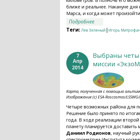
километров. В полночь его можн
ближе и реальнее. Накануне дня
Марса, и когда может произойти
о Покорение Марса
Подробнее
Теги:
|
Лев Зеленый
Игорь Митрофа
Выбраны четыр
7
Апр
миссии «ЭкзоМ
2014
Карта, полученная с помощью альтиме
Изображение (с) ESA-Roscosmos/LSSWG/
Четыре возможных района для п
Решение было принято по итогам
года. В ходе реализации второй 
планету планируется доставить 
Даниил Родионов
, научный ру
спектрометрии Института косми