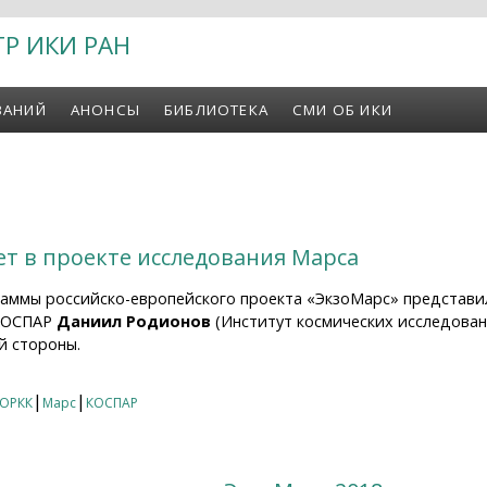
ТР ИКИ РАН
ВАНИЙ
АНОНСЫ
БИБЛИОТЕКА
СМИ ОБ ИКИ
ет в проекте исследования Марса
аммы российско-европейского проекта «ЭкзоМарс» представил 
 КОСПАР
Даниил Родионов
(Институт космических исследован
й стороны.
т в проекте исследования Марса
|
|
ОРКК
Марс
КОСПАР