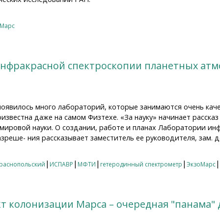
района для посадки десантного модуля с марсоходом «Па
Марс
нфракрасной спектроскопии планетных атм
появилось много лабораторий, которые занимаются очень каче
оизвестна даже на самом Физтехе. «За науку» начинает расска
мировой науки. О создании, работе и планах Лаборатории ин
зреше- ния рассказывает заместитель ее руководителя, зам. 
фракрасной спектроскопии планетных атмосфер высоког
|
|
|
|
|
раснопольский
ИСПАВР
МФТИ
гетеродинный спектрометр
ЭкзоМарс
т колонизации Марса – очередная "панама" 