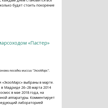
с каждым днем становится все
сколько будет стоить покорение
марсоходом «Пастер»
онами посадки миссии "ЭкзоМарс".
и «ЭкзоМарс» выбраны в марте.
 в Мадриде 26–28 марта 2014
смос в мае 2018 года, на
чной аппаратуры. Комментирует
 заведующий лабораторией