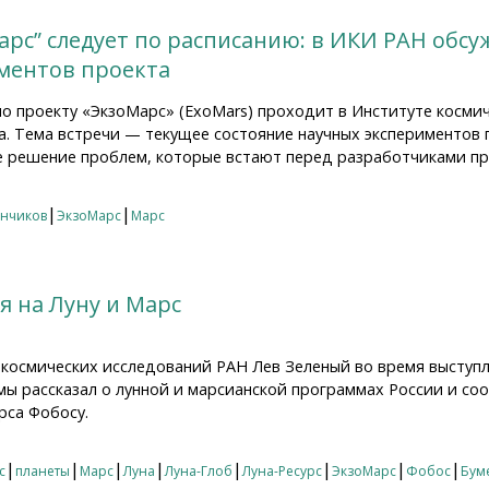
арс” следует по расписанию: в ИКИ РАН обс
иментов проекта
о проекту «ЭкзоМарс» (ExoMars) проходит в Институте косми
а. Тема встречи — текущее состояние научных экспериментов 
 решение проблем, которые встают перед разработчиками пр
с” следует по расписанию: в ИКИ РАН обсуждается текущ
|
|
янчиков
ЭкзоМарс
Марс
я на Луну и Марс
космических исследований РАН Лев Зеленый во время выступл
ы рассказал о лунной и марсианской программах России и соо
рса Фобосу.
на Луну и Марс
|
|
|
|
|
|
|
|
с
планеты
Марс
Луна
Луна-Глоб
Луна-Ресурс
ЭкзоМарс
Фобос
Бум