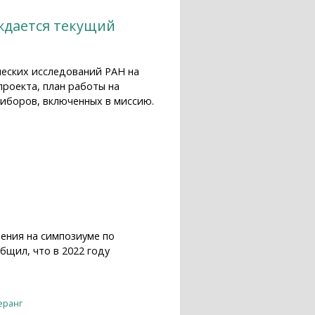
уждается текущий
ческих исследований РАН на
проекта, план работы на
иборов, включенных в миссию.
ий статус экспериментов
ения на симпозиуме по
бщил, что в 2022 году
еранг