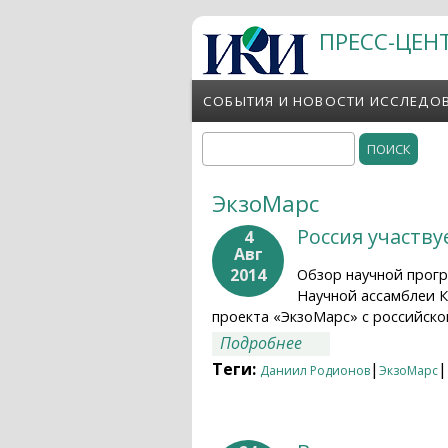
Перейти к основному содержанию
ПРЕСС-ЦЕН
СОБЫТИЯ И НОВОСТИ ИССЛЕДО
Поиск
Форма поиска
ЭкзоМарс
Россия участву
4
Авг
2014
Обзор научной прогр
Научной ассамблеи
проекта «ЭкзоМарс» с российско
о Россия участвуе
Подробнее
Теги:
|
|
Даниил Родионов
ЭкзоМарс