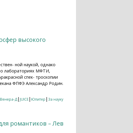
стер» миссии «ЭкзоМарс»
осфер высокого
ствен- ной наукой, однако
з о лабораториях МФТИ,
фракрасной спек- троскопии
декана ФПФЭ Александр Родин.
о разрешения
|
|
|
Венера-Д
JUICE
Юпитер
За науку
для романтиков – Лев