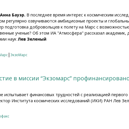
 Анна Бауэр.
В последнее время интерес к космическим иссле
жом регулярно озвучиваются амбициозные проекты и глобальн
р подготовка добровольцев к полету на Марс с возможностью 
венные ученые? Об этом ИА "Атмосфера" рассказал академик,
мии наук
Лев Зеленый
колонизации Марса – очередная "панама" для романтиков 
|
Марс
ЭкзоМарс
астие в миссии “Экзомарс” профинансирован
не испытывает финансовых трудностей с реализацией первого 
ктор Института космических исследований (ИКИ) РАН Лев Зел
тие в миссии “Экзомарс” профинансировано в нужном объе
рфакс