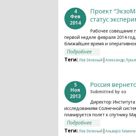
Проект “ЭкзоМ
4
Фев
статус экспер
2014
Рабочее совещание п
первой неделе февраля 2014 год
ближайшее время и оперативное
о Проект “ЭкзоМар
Подробнее
проекта
Теги:
|
Лев Зеленый
Александр Лукь
Россия вернетс
5
Ноя
Submitted by
oz
2013
Директор Института 
исследованиям Солнечной систем
планируется полет к спутнику Ма
о Россия вернется 
Подробнее
Теги:
|
Лев Зеленый
Альваро Химене