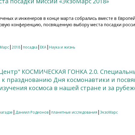
та посадки миссии «ЭкзоМарс 2018»
ченых и инженеров в конце марта собрались вместе в Европе
рвую конференцию, посвященную выбору места посадки росси
 посадки миссии «ЭкзоМарс 2018»
|
|
|
|
Марс
2018
посадка
ЕКА
Наука и жизнь
 Центр" КОСМИЧЕСКАЯ ГОНКА 2.0. Специальн
 к празднованию Дня космонавтики и посв
изучения космоса в нашей стране и за рубеж
ентр" КОСМИЧЕСКАЯ ГОНКА 2.0. Специальный репортаж, п
свящённый перспективам изучения космоса в нашей стран
|
|
|
нагадзе
Даниил Родионов
планетные исследования
ЭкзоМарс