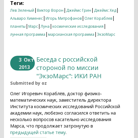
Теги:
|
|
|
|
Лев Зеленый
Виктор Ворон
Джеймс Грин
Джеймс Хед
|
|
|
Альваро Хименес
Игорь Митрофанов
Олег Кораблев
|
|
|
|
планеты
Марс
Луна
космические исследования
|
|
лунная программа
марсианская программа
ЭкзоМарс
Беседа с российской
3
Окт
стороной по миссии
2013
"ЭкзоМарс": ИКИ РАН
Submitted by
oz
Олег Игоревич Кораблёв, доктор физико-
математических наук, заместитель директора
Института космических исследований Российской
академии наук, любезно согласился ответить на
несколько вопросов касательно исследования
Марса, что продолжает затронутую в
предыдущей статье тему
.