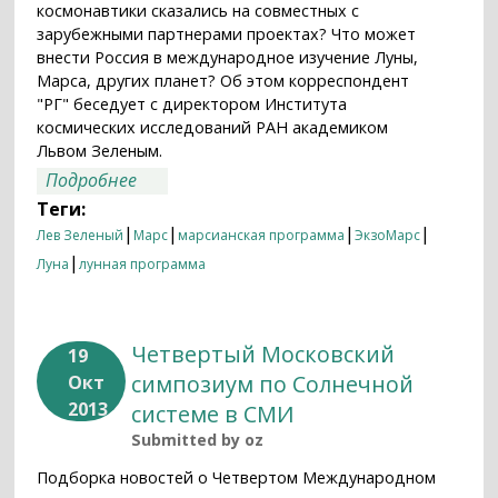
космонавтики сказались на совместных с
зарубежными партнерами проектах? Что может
внести Россия в международное изучение Луны,
Марса, других планет? Об этом корреспондент
"РГ" беседует с директором Института
космических исследований РАН академиком
Львом Зеленым.
о Чьи яблоки зацветут на Марсе?
Подробнее
Теги:
|
|
|
|
Лев Зеленый
Марс
марсианская программа
ЭкзоМарс
|
Луна
лунная программа
Четвертый Московский
19
симпозиум по Солнечной
Окт
2013
системе в СМИ
Submitted by
oz
Подборка новостей о Четвертом Международном