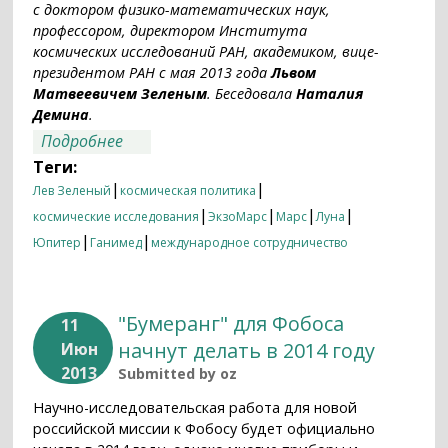
с доктором физико-математических наук,
профессором, директором Института
космических исследований РАН, академиком, вице-
президентом РАН с мая 2013 года
Львом
Матвеевичем Зеленым
. Беседовала
Наталия
Демина
.
о Лев Зеленый «Человек обязательно
Подробнее
будет на Марсе»
Теги:
|
|
Лев Зеленый
космическая политика
|
|
|
|
космические исследования
ЭкзоМарс
Марс
Луна
|
|
Юпитер
Ганимед
международное сотрудничество
"Бумеранг" для Фобоса
11
начнут делать в 2014 году
Июн
2013
Submitted by
oz
Научно-исследовательская работа для новой
российской миссии к Фобосу будет официально