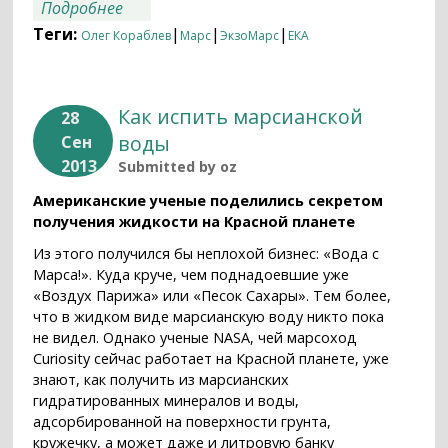
о Беседа с российской стороной по
Подробнее
миссии "ЭкзоМарс": ИКИ РАН
Теги:
|
|
|
Олег Кораблев
Марс
ЭкзоМарс
ЕКА
Как испить марсианской
28
воды
Сен
2013
Submitted by
oz
Американские ученые поделились секретом
получения жидкости на Красной планете
Из этого получился бы неплохой бизнес: «Вода с
Марса!». Куда круче, чем поднадоевшие уже
«Воздух Парижа» или «Песок Сахары». Тем более,
что в жидком виде марсианскую воду никто пока
не видел. Однако ученые NASA, чей марсоход
Curiosity сейчас работает на Красной планете, уже
знают, как получить из марсианских
гидратированных минералов и воды,
адсорбированной на поверхности грунта,
кружечку, а может даже и литровую банку