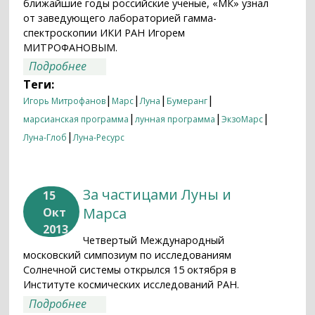
ближайшие годы российские ученые, «МК» узнал
от заведующего лабораторией гамма-
спектроскопии ИКИ РАН Игорем
МИТРОФАНОВЫМ.
о Российские ученые готовятся
Подробнее
запустить четыре «Луны» и добыть
Теги:
марсианский грунт
|
|
|
|
Игорь Митрофанов
Марс
Луна
Бумеранг
|
|
|
марсианская программа
лунная программа
ЭкзоМарс
|
Луна-Глоб
Луна-Ресурс
За частицами Луны и
15
Марса
Окт
2013
Четвертый Международный
московский симпозиум по исследованиям
Солнечной системы открылся 15 октября в
Институте космических исследований РАН.
о За частицами Луны и Марса
Подробнее