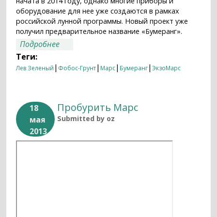
начата в 2014 году, однако многие приборы и
оборудование для нее уже создаются в рамках
российской лунной программы. Новый проект уже
получил предварительное название «Бумеранг».
о "Бумеранг" для Фобоса начнут делать
Подробнее
в 2014 году
Теги:
|
|
|
|
Лев Зеленый
Фобос-Грунт
Марс
Бумеранг
ЭкзоМарс
Пробурить Марс
18
Submitted by
oz
мая
2013