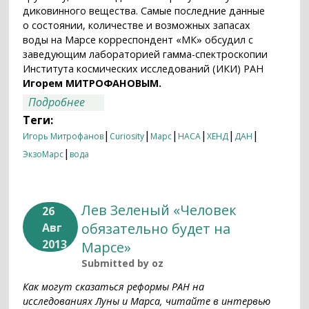
диковинного вещества. Самые последние данные
о состоянии, количестве и возможных запасах
воды на Марсе корреспондент «МК» обсудил с
заведующим лабораторией гамма-спектроскопии
Института космических исследований (ИКИ) РАН
Игорем МИТРОФАНОВЫМ.
о Как испить марсианской воды
Подробнее
Теги:
|
|
|
|
|
|
Игорь Митрофанов
Curiosity
Марс
НАСА
ХЕНД
ДАН
|
ЭкзоМарс
вода
Лев Зеленый «Человек
26
обязательно будет на
Авг
2013
Марсе»
Submitted by
oz
Как могут сказаться реформы РАН на
исследованиях Луны и Марса, читайте в интервью