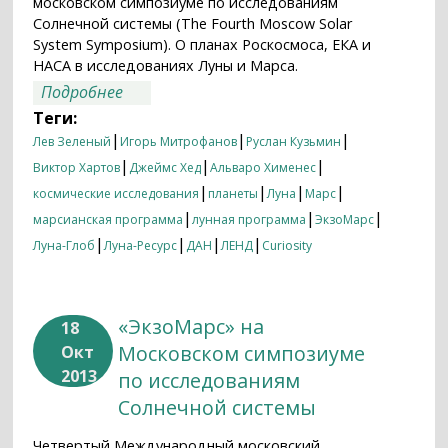
московском симпозиуме по исследованиям
Солнечной системы (The Fourth Moscow Solar
System Symposium). О планах Роскосмоса, ЕКА и
НАСА в исследованиях Луны и Марса.
о Четвертый Московский симпозиум по
Подробнее
Солнечной системе в СМИ
Теги:
|
|
|
Лев Зеленый
Игорь Митрофанов
Руслан Кузьмин
|
|
|
Виктор Хартов
Джеймс Хед
Альваро Хименес
|
|
|
|
космические исследования
планеты
Луна
Марс
|
|
|
марсианская программа
лунная программа
ЭкзоМарс
|
|
|
|
Луна-Глоб
Луна-Ресурс
ДАН
ЛЕНД
Curiosity
«ЭкзоМарс» на
18
Московском симпозиуме
Окт
2013
по исследованиям
Солнечной системы
Четвертый Международный московский