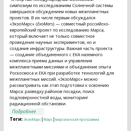
симпозиум по исследованиям Солнечной системы
завершился обсуждением новых межпланетных
проектов. В их числе первым обсуждался
«ЭкзоМарс» (
ExoMars
) — совместный российско-
европейский проект по исследованию Марса,
который включает не только совместное
проведение научных экспериментов, но и
создание инфраструктуры. Важная часть проекта
— создание объединенного с ЕКА наземного
комплекса приема данных и управления
межпланетными миссиями и объединение опыта
Роскосмоса и ЕКА при разработке технологий для
межпланетных миссий. «ЭкзоМарс» можно
рассматривать как этап подготовки к освоению
Марса: разведку районов посадки, поиск
подповерхностной воды, мониторинг
радиационной обстановки.
о «ЭкзоМарс» на Московском симпозиуме
Подробнее
по исследованиям Солнечной системы
Теги:
|
|
ЭкзоМарс
Марс
марсианская программа