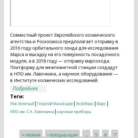
Совместный проект Европейского космического
агентства и Роскосмоса предполагает отправку в
2016 году орбитального зонда для исследования
Марса и высадку на его поверхность посадочного
модуля, а в 2018 году — отправку марсохода.
Платформу для межпланетной станции создадут
в НПО им. Лавочкина, а научное оборудование —
в Институте космических исследований.
о Пробурить Марс
Подробнее
Теги:
|
|
|
|
Лев Зеленый
Георгий Манагадзе
ЭкзоМарс
Марс
|
НПО им. С.А. Лавочкина
научные приборы
« первая
‹ предыдущая
…
5
6
7