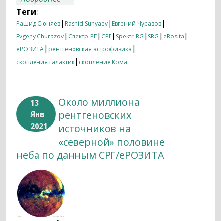
Теги:
|
|
|
Рашид Сюняев
Rashid Sunyaev
Евгений Чуразов
|
|
|
|
|
|
Evgeny Churazov
Спектр-РГ
СРГ
Spektr-RG
SRG
eRosita
|
|
еРОЗИТА
рентгеновская астрофизика
|
скопления галактик
скопление Кома
Около миллиона
13
рентгеновских
Янв
2021
источников на
«северной» половине
неба по данным СРГ/еРОЗИТА