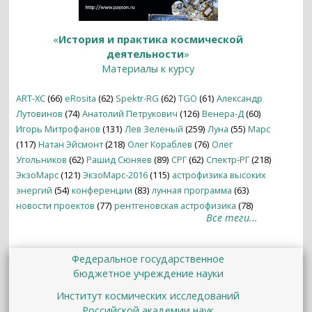
«
История и практика космической
деятельности
»
Материалы к курсу
ART-XC
(66)
eRosita
(62)
Spektr-RG
(62)
TGO
(61)
Александр
Лутовинов
(74)
Анатолий Петрукович
(126)
Венера-Д
(60)
Игорь Митрофанов
(131)
Лев Зеленый
(259)
Луна
(55)
Марс
(117)
Натан Эйсмонт
(218)
Олег Кораблев
(76)
Олег
Угольников
(62)
Рашид Сюняев
(89)
СРГ
(62)
Спектр-РГ
(218)
ЭкзоМарс
(121)
ЭкзоМарс-2016
(115)
астрофизика высоких
энергий
(54)
конференции
(83)
лунная программа
(63)
новости проектов
(77)
рентгеновская астрофизика
(78)
Все теги...
Федеральное государственное
бюджетное учреждение науки
Институт космических исследований
Российской академии наук