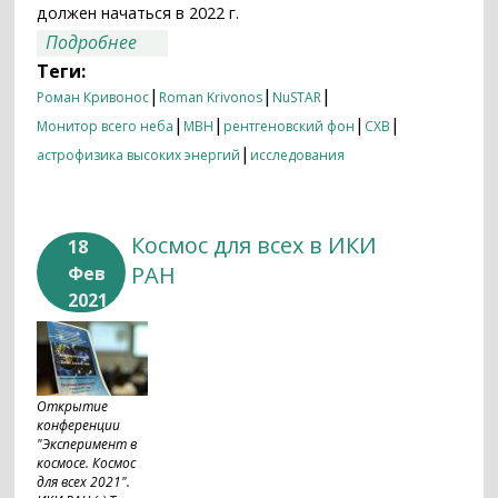
должен начаться в 2022 г.
о Рентгеновский фон Вселенной
Подробнее
измерен с рекордной точностью
Теги:
|
|
|
Роман Кривонос
Roman Krivonos
NuSTAR
|
|
|
|
Монитор всего неба
МВН
рентгеновский фон
CXB
|
астрофизика высоких энергий
исследования
Космос для всех в ИКИ
18
РАН
Фев
2021
Открытие
конференции
"Эксперимент в
космосе. Космос
для всех 2021".