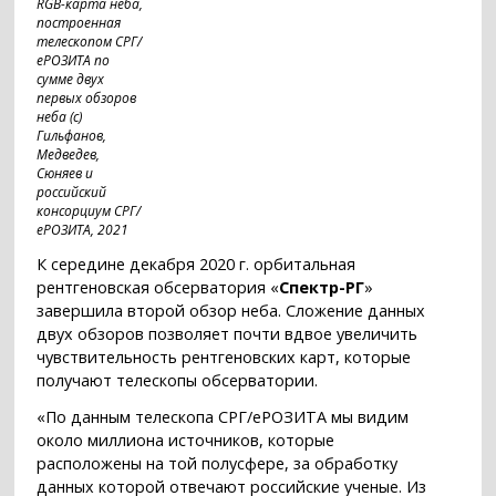
RGB-карта неба,
построенная
телескопом СРГ/
еРОЗИТА по
сумме двух
первых обзоров
неба (с)
Гильфанов,
Медведев,
Сюняев и
российский
консорциум СРГ/
еРОЗИТА, 2021
К середине декабря 2020 г. орбитальная
рентгеновская обсерватория «
Спектр-РГ
»
завершила второй обзор неба. Сложение данных
двух обзоров позволяет почти вдвое увеличить
чувствительность рентгеновских карт, которые
получают телескопы обсерватории.
«По данным телескопа СРГ/еРОЗИТА мы видим
около миллиона источников, которые
расположены на той полусфере, за обработку
данных которой отвечают российские ученые. Из