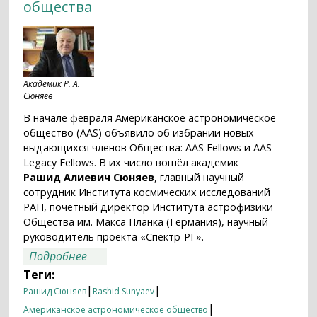
общества
Академик Р. А.
Сюняев
В начале февраля Американское астрономическое
общество (AAS) объявило об избрании новых
выдающихся членов Общества: AAS Fellows и AAS
Legacy Fellows. В их число вошёл академик
Рашид Алиевич Сюняев
, главный научный
сотрудник Института космических исследований
РАН, почётный директор Института астрофизики
Общества им. Макса Планка (Германия), научный
руководитель проекта «Спектр-РГ».
о Академик Рашид Сюняев включен в
Подробнее
список выдающихся членов
Теги:
Американского астрономического
|
|
Рашид Сюняев
Rashid Sunyaev
общества
|
Американское астрономическое общество