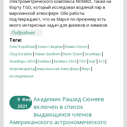
спектрометрического комплекса NOMAD, также на
борту TGO, который исследовал водяной пар в
марсианской атмосфере. Обе работы
подтверждают, что на Марсе по-прежнему есть
много интересных задач для физиков и химиков.
о Соленые ветры Марса
Подробнее
Теги:
|
|
|
Олег Кораблев
Хокен Сведхем
Кевин Олсен
|
|
|
|
Oleg Korablev
Hakan Svedhem
Kevin Olsen
ЭкзоМарс
|
|
|
|
|
|
ЭкзоМарс-2016
ExoMars
ExoMars-2016
TGO
АЦС
ACS
|
|
|
хлороводород
марсианская атмосфера
Марс
исследования
Академик Рашид Сюняев
9
Фев
включен в список
2021
выдающихся членов
Американского астрономического