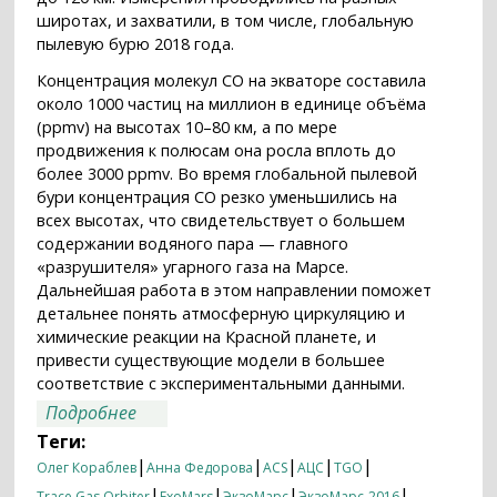
широтах, и захватили, в том числе, глобальную
пылевую бурю 2018 года.
Концентрация молекул CO на экваторе составила
около 1000 частиц на миллион в единице объёма
(ppmv) на высотах 10–80 км, а по мере
продвижения к полюсам она росла вплоть до
более 3000 ppmv. Во время глобальной пылевой
бури концентрация CO резко уменьшились на
всех высотах, что свидетельствует о большем
содержании водяного пара — главного
«разрушителя» угарного газа на Марсе.
Дальнейшая работа в этом направлении поможет
детальнее понять атмосферную циркуляцию и
химические реакции на Красной планете, и
привести существующие модели в большее
соответствие с экспериментальными данными.
о Следуй за СО
Подробнее
Теги:
|
|
|
|
|
Олег Кораблев
Анна Федорова
ACS
АЦС
TGO
|
|
|
|
Trace Gas Orbiter
ExoMars
ЭкзоМарс
ЭкзоМарс-2016