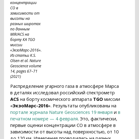
концентрации
CO в
зависимости от
высоты на
разных широтах
по данным
MIR/ACS на
борту КА TGO
миссии
«ЭкзоМарс-2016».
Из статьи K.S.
Olsen et al. Nature
Geoscience volume
14, pages 67–71
(2021)
Распределение угарного газа в атмосфере Марса
в деталях исследовал российский спектрометр
ACS
на борту космического аппарата
TGO
миссии
«
ЭкзоМарс-2016
». Результаты опубликованы на
портале журнала Nature Geosciences 19 января
и
в
печатном номере — 4 февраля
. Это, фактически,
первые оценки концентрации CO в атмосфере в
зависимости от высоты над поверхностью, от 10
до 120 км. Измерения проводились на разных