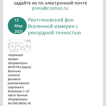
задайте их по электронной почте
press@cosmos.ru
.
Рентгеновский фон
12
Вселенной измерен с
Мар
2021
рекордной точностью
«Картинка
месяца»
обсерватории
ИНТЕГРАЛ (март).
Величина
потоков
фонового
рентгеновского
излучения в
диапазоне 3–20
кэВ по данным
обсерватории
NuSTAR (NASA). Из