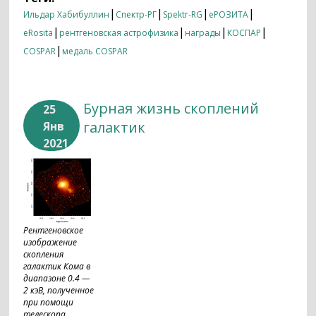
десятилетий»
|
|
|
|
Ильдар Хабибуллин
Спектр-РГ
Spektr-RG
еРОЗИТА
|
|
|
|
eRosita
рентгеновская астрофизика
награды
КОСПАР
|
COSPAR
медаль COSPAR
Бурная жизнь скоплений
25
галактик
Янв
2021
Рентгеновское
изображение
скопления
галактик Кома в
диапазоне 0.4 —
2 кэВ, полученное
при помощи
телескопа