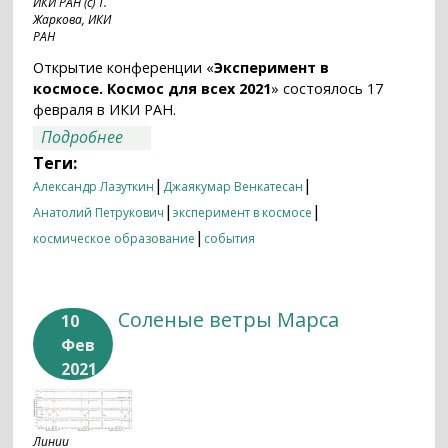
ИКИ РАН (с) Т.
Жаркова, ИКИ
РАН
Открытие конференции «
Эксперимент в
космосе. Космос для всех 2021
» состоялось 17
февраля в ИКИ РАН.
о Космос для всех в ИКИ РАН
Подробнее
Теги:
|
|
Александр Лазуткин
Джаякумар Венкатесан
|
|
Анатолий Петрукович
эксперимент в космосе
|
космическое образование
события
Соленые ветры Марса
10
Фев
2021
Линии