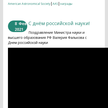
|
|
American Astronomical Society
AAS
награды
С днём российской науки!
8
Фев
2021
Поздравление Министра науки и
высшего образования РФ Валерия Фалькова с
Днем российской науки