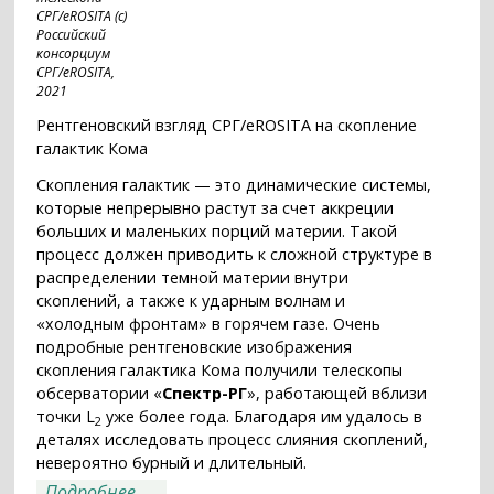
СРГ/eROSITA (с)
Российский
консорциум
СРГ/eROSITA,
2021
Рентгеновский взгляд СРГ/eROSITA на скопление
галактик Кома
Скопления галактик — это динамические системы,
которые непрерывно растут за счет аккреции
больших и маленьких порций материи. Такой
процесс должен приводить к сложной структуре в
распределении темной материи внутри
скоплений, а также к ударным волнам и
«холодным фронтам» в горячем газе. Очень
подробные рентгеновские изображения
скопления галактика Кома получили телескопы
обсерватории «
Спектр-РГ
», работающей вблизи
точки L
уже более года. Благодаря им удалось в
2
деталях исследовать процесс слияния скоплений,
невероятно бурный и длительный.
о Бурная жизнь скоплений галактик
Подробнее