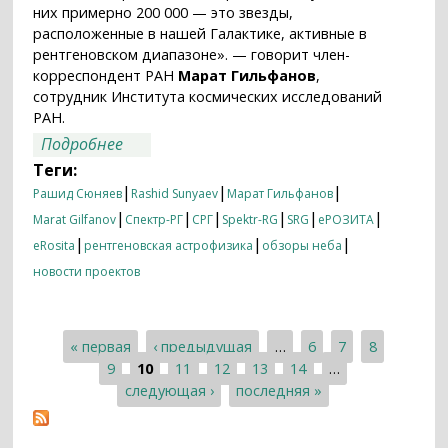
них примерно 200 000 — это звезды,
расположенные в нашей Галактике, активные в
рентгеновском диапазоне». — говорит член-
корреспондент РАН
Марат Гильфанов
,
сотрудник Института космических исследований
РАН.
о Около миллиона рентгеновских
Подробнее
источников на «северной» половине
Теги:
неба по данным СРГ/еРОЗИТА
|
|
|
Рашид Сюняев
Rashid Sunyaev
Марат Гильфанов
|
|
|
|
|
|
Marat Gilfanov
Спектр-РГ
СРГ
Spektr-RG
SRG
еРОЗИТА
|
|
|
eRosita
рентгеновская астрофизика
обзоры неба
новости проектов
« первая
‹ предыдущая
…
6
7
8
Страницы
9
10
11
12
13
14
…
следующая ›
последняя »