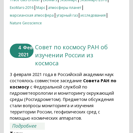
|
|
|
ExoMars-2016
Марс
атмосферы планет
|
|
|
марсианская атмосфера
угарный газ
исследования
Nature Geoscience
Совет по космосу РАН об
4
Фев
изучении России из
2021
космоса
3 февраля 2021 года в Российской академии наук
состоялось совместное заседание
Совета РАН по
космосу
с Федеральной службой по
гидрометеорологии и мониторингу окружающей
среды (Росгидрометом). Предметом обсуждения
стали вопросы мониторинга и изучения
территории России, геофизических сред с
помощью космических аппаратов.
о Совет по космосу РАН об изучении
Подробнее
России из космоса