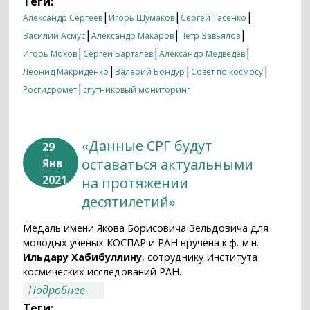
Теги:
|
|
|
Александр Сергеев
Игорь Шумаков
Сергей Тасенко
|
|
|
Василий Асмус
Александр Макаров
Петр Завьялов
|
|
|
Игорь Мохов
Сергей Барталев
Александр Медведев
|
|
|
Леонид Макриденко
Валерий Бондур
Совет по космосу
|
Росгидромет
спутниковый мониторинг
«Данные СРГ будут
29
оставаться актуальными
Янв
2021
на протяжении
десятилетий»
Медаль имени Якова Борисовича Зельдовича для
молодых ученых КОСПАР и РАН вручена к.ф.-м.н.
Ильдару Хабибуллину
, сотруднику Института
космических исследований РАН.
о «Данные СРГ будут оставаться
Подробнее
актуальными на протяжении
Теги: