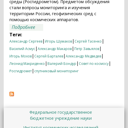
среды (Росгидрометом). Предметом обсуждения
стали вопросы мониторинга и изучения
территории России, геофизических сред с
помощью космических аппаратов.
о Совет по космосу РАН об изучении
Подробнее
России из космоса
Теги:
|
|
|
Александр Сергеев
Игорь Шумаков
Сергей Тасенко
|
|
|
Василий Асмус
Александр Макаров
Петр Завьялов
|
|
|
Игорь Мохов
Сергей Барталев
Александр Медведев
|
|
|
Леонид Макриденко
Валерий Бондур
Совет по космосу
|
Росгидромет
спутниковый мониторинг
Федеральное государственное
бюджетное учреждение науки
Институт космических исследований