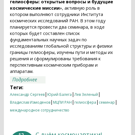
гелиосферы: открытые вопросы и будущие
космические миссии
», активную роль в
котором выполняют сотрудники Института
космических исследований РАН. В этом году
планируется провести два семинара, в ходе
которых будет составлен список
фундаментальных научных задач по
исследованиям глобальной структуры и физики
границы гелиосферы, изучены пути и методы их
решения и сформулированы требования к
перспективным космическим приборам и
аппаратам.
о Гелиосфера: какие вопросы задали
Подробнее
«Вояджеры»
Теги:
|
|
|
Александр Сергеев
Юрий Балега
Лев Зеленый
|
|
|
|
Владислав Измоденов
МЦПИ РАН
гелиосфера
семинар
международное сотрудничество
С днём космонавтики!
12