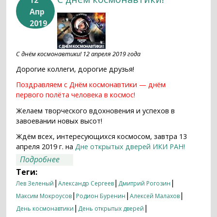
Апр
2019
С днём космонавтики! 12 апреля 2019 года
Дорогие коллеги, дорогие друзья!
Поздравляем с Днём космонавтики — днём
первого полёта человека в космос!
Желаем творческого вдохновения и успехов в
завоевании новых высот!
Ждём всех, интересующихся космосом, завтра 13
апреля 2019 г. на
Дне открытых дверей ИКИ РАН!
о С днём космонавтики!
Подробнее
Теги:
|
|
|
Лев Зеленый
Александр Сергеев
Дмитрий Рогозин
|
|
|
Максим Мокроусов
Родион Буренин
Алексей Малахов
|
|
День космонавтики
День открытых дверей