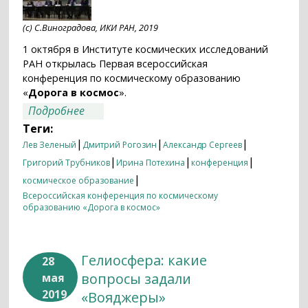
(с) С.Виноградова, ИКИ РАН, 2019
1 октября в Институте космических исследований
РАН открылась Первая всероссийская
конференция по космическому образованию
«
Дорога в космос
».
о Конференция «Дорога в космос»
Подробнее
начинается в ИКИ РАН
Теги:
|
|
|
Лев Зеленый
Дмитрий Рогозин
Александр Сергеев
|
|
|
Григорий Трубников
Ирина Потехина
конференция
|
космическое образование
Всероссийская конференция по космическому
образованию «Дорога в космос»
Гелиосфера: какие
28
вопросы задали
мая
2019
«Вояджеры»