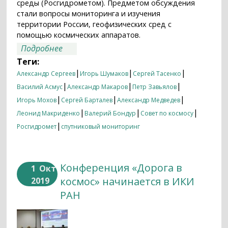
среды (Росгидрометом). Предметом обсуждения
стали вопросы мониторинга и изучения
территории России, геофизических сред с
помощью космических аппаратов.
о Совет по космосу РАН об изучении
Подробнее
России из космоса
Теги:
|
|
|
Александр Сергеев
Игорь Шумаков
Сергей Тасенко
|
|
|
Василий Асмус
Александр Макаров
Петр Завьялов
|
|
|
Игорь Мохов
Сергей Барталев
Александр Медведев
|
|
|
Леонид Макриденко
Валерий Бондур
Совет по космосу
|
Росгидромет
спутниковый мониторинг
Конференция «Дорога в
1
Окт
космос» начинается в ИКИ
2019
РАН