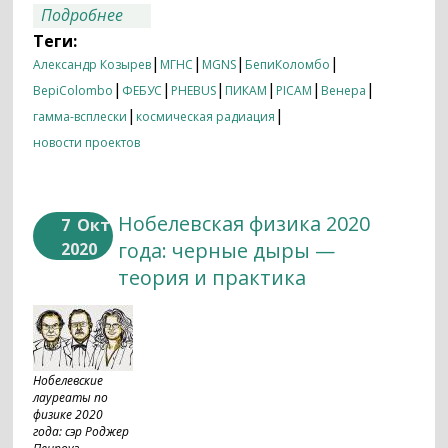
о Первый визит к Венере на пути к
Подробнее
Меркурию
Теги:
|
|
|
|
Александр Козырев
МГНС
MGNS
БепиКоломбо
|
|
|
|
|
|
BepiColombo
ФЕБУС
PHEBUS
ПИКАМ
PICAM
Венера
|
|
гамма-всплески
космическая радиация
новости проектов
Нобелевская физика 2020
7
Окт
года: черные дыры —
2020
теория и практика
Нобелевские
лауреаты по
физике 2020
года: сэр Роджер