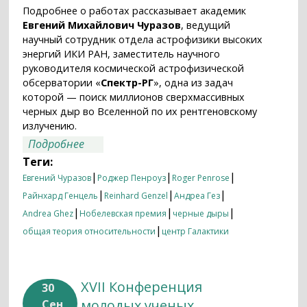
Подробнее о работах рассказывает академик
Евгений Михайлович Чуразов
, ведущий
научный сотрудник отдела астрофизики высоких
энергий ИКИ РАН, заместитель научного
руководителя космической астрофизической
обсерватории «
Спектр-РГ
», одна из задач
которой — поиск миллионов сверхмассивных
черных дыр во Вселенной по их рентгеновскому
излучению.
о Нобелевская физика 2020 года: черные
Подробнее
дыры — теория и практика
Теги:
|
|
|
Евгений Чуразов
Роджер Пенроуз
Roger Penrose
|
|
|
Райнхард Генцель
Reinhard Genzel
Андреа Гез
|
|
|
Andrea Ghez
Нобелевская премия
черные дыры
|
общая теория относительности
центр Галактики
XVII Конференция
30
молодых ученых
Сен