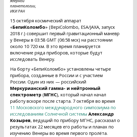
ядерной
планетологии,
ИКИ РАН
15 октября космический аппарат
«
БепиКоломбо
» (BepiColombo, ESA/JAXA, запуск
2018 г.) совершит первый гравитационный маневр
у Венеры в 03:58 GMT (06:58 мск) на расстоянии
около 10 720 км. В это время планируется
включение ряда приборов, которые будут
исследовать Венеру.
На борту «БепиКоломбо» установлены четыре
прибора, созданные в России и с участием
России. Один из них — российский
Меркурианский гамма- и нейтронный
спектрометр
(
МГНС
), который начал начал
работу вскоре после старта. 7 октября во время
11 Московского международного симпозиума по
исследованиям Солнечной системы
Александр
Козырев
, ведущий по прибору МГНС, рассказал о
результатах 22 месяцев его работы и планах по
изучению Венеры во время первого пролёта.