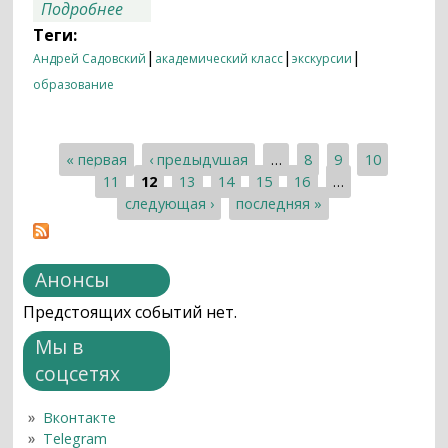
о ИКИ РАН — школам: семинары для
Подробнее
учителей, занятия в лабораториях и
Теги:
экскурсия в выставочный зал
|
|
|
Андрей Садовский
академический класс
экскурсии
образование
« первая
‹ предыдущая
…
8
9
10
Страницы
11
12
13
14
15
16
…
следующая ›
последняя »
Анонсы
Предстоящих событий нет.
Мы в
соцсетях
Вконтакте
Telegram