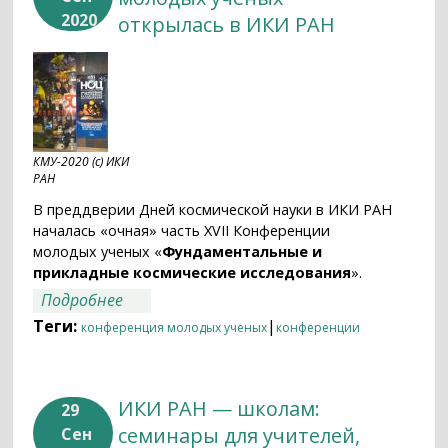
2020
открылась в ИКИ РАН
КМУ-2020 (с) ИКИ
РАН
В преддверии Дней космической науки в ИКИ РАН
началась «очная» часть XVII Конференции
молодых ученых «
Фундаментальные и
прикладные космические исследования
».
о XVII Конференция молодых ученых
Подробнее
открылась в ИКИ РАН
Теги:
|
конференция молодых ученых
конференции
ИКИ РАН — школам:
29
семинары для учителей,
Сен