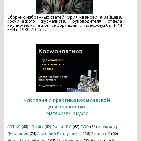
Сборник избранных статей Юрия Ивановича Зайцева,
космического журналиста, руководителя отдела
научно-технической информации и пресс-службы ИКИ
РАН в 1980-2016 гг.
«
История и практика космической
деятельности
»
Материалы к курсу
ART-XC
(66)
eRosita
(62)
Spektr-RG
(62)
TGO
(61)
Александр
Лутовинов
(74)
Анатолий Петрукович
(126)
Венера-Д
(60)
Игорь Митрофанов
(131)
Лев Зеленый
(259)
Луна
(55)
Марс