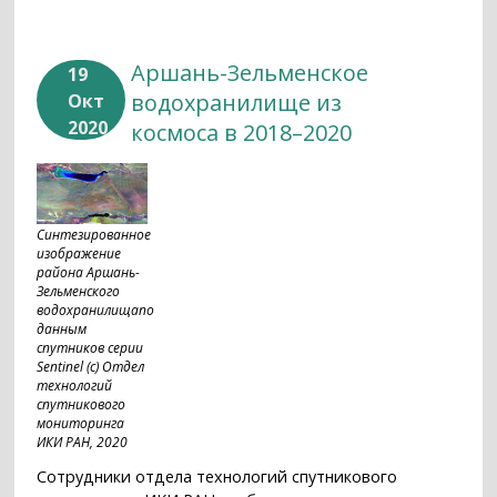
Аршань-Зельменское
19
водохранилище из
Окт
2020
космоса в 2018–2020
Синтезированное
изображение
района Аршань-
Зельменского
водохранилищапо
данным
спутников серии
Sentinel (c) Отдел
технологий
спутникового
мониторинга
ИКИ РАН, 2020
Сотрудники отдела технологий спутникового