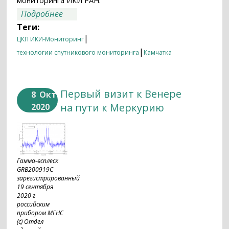
мониторинга ИКИ РАН.
о Спутниковые данные о событиях
Подробнее
вблизи Халактырского пляжа
Теги:
|
ЦКП ИКИ-Мониторинг
|
технологии спутникового мониторинга
Камчатка
Первый визит к Венере
8
Окт
на пути к Меркурию
2020
Гамма-всплеск
GRB200919C
зарегистрированный
19 сентября
2020 г
российским
прибором МГНС
(c) Отдел