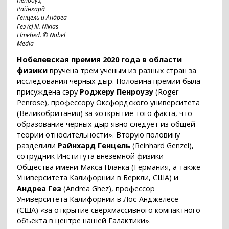
Пенроуз,
Райнхард
Генцель и Андреа
Гез (c) Ill. Niklas
Elmehed. © Nobel
Media
Нобелевская премия 2020 года в области
физики
вручена трем ученым из разных стран за
исследования черных дыр. Половина премии была
присуждена сэру
Роджеру Пенроузу
(Roger
Penrose), профессору Оксфордского университета
(Великобритания) за «открытие того факта, что
образование черных дыр явно следует из общей
теории относительности». Вторую половину
разделили
Райнхард Генцель
(Reinhard Genzel),
сотрудник Института внеземной физики
Общества имени Макса Планка (Германия, а также
Университета Калифорнии в Беркли, США) и
Андреа Гез
(Andrea Ghez), профессор
Университета Калифорнии в Лос-Анджелесе
(США) «за открытие сверхмассивного компактного
объекта в центре нашей Галактики».