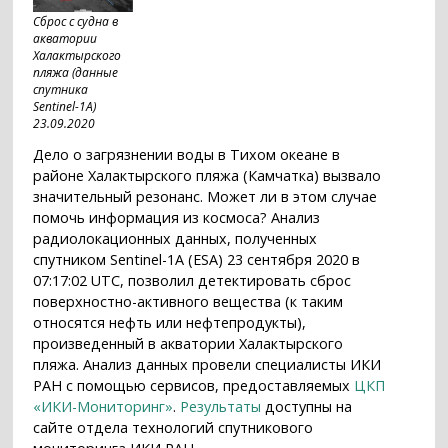
Сброс с судна в
акватории
Халактырского
пляжа (данные
спутника
Sentinel-1A)
23.09.2020
Дело о загрязнении воды в Тихом океане в
районе Халактырского пляжа (Камчатка) вызвало
значительный резонанс. Может ли в этом случае
помочь информация из космоса? Анализ
радиолокационных данных, полученных
спутником Sentinel-1A (ESA) 23 сентября 2020 в
07:17:02 UTC, позволил детектировать сброс
поверхностно-активного вещества (к таким
относятся нефть или нефтепродукты),
произведенный в акватории Халактырского
пляжа. Анализ данных провели специалисты ИКИ
РАН с помощью сервисов, предоставляемых
ЦКП
«ИКИ-Мониторинг»
.
Результаты
доступны на
сайте отдела технологий спутникового