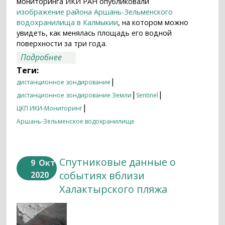
мониторинга ИКИ РАН опубликовали
изображение района Аршань-Зельменского
водохранилища в Калмыкии
, на котором можно
увидеть, как менялась площадь его водной
поверхности за три года.
о Аршань-Зельменское водохранилище
Подробнее
из космоса в 2018–2020
Теги:
|
дистанционное зондирование
|
|
дистанционное зондирование Земли
Sentinel
|
ЦКП ИКИ-Мониторинг
Аршань-Зельменское водохранилище
Спутниковые данные о
9
Окт
событиях вблизи
2020
Халактырского пляжа