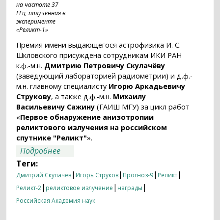
на частоте 37
ГГц, полученная в
эксперименте
«Реликт-1»
Премия имени выдающегося астрофизика И. С.
Шкловского присуждена сотрудникам ИКИ РАН
к.ф.-м.н.
Дмитрию Петровичу Скулачёву
(заведующий лабораторией радиометрии) и д.ф.-
м.н. главному специалисту
Игорю Аркадьевичу
Струкову
, а также д.ф.-м.н.
Михаилу
Васильевичу Сажину
(ГАИШ МГУ) за цикл работ
«
Первое обнаружение анизотропии
реликтового излучения на российском
спутнике "Реликт"
».
о Премия имени И. С. Шкловского РАН
Подробнее
присуждена сотрудникам ИКИ РАН
Теги:
|
|
|
|
Дмитрий Скулачёв
Игорь Струков
Прогноз-9
Реликт
|
|
|
Реликт-2
реликтовое излучение
награды
Российская Академия наук