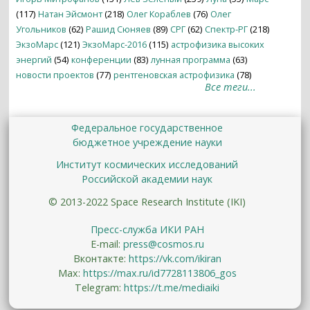
(117)
Натан Эйсмонт
(218)
Олег Кораблев
(76)
Олег
Угольников
(62)
Рашид Сюняев
(89)
СРГ
(62)
Спектр-РГ
(218)
ЭкзоМарс
(121)
ЭкзоМарс-2016
(115)
астрофизика высоких
энергий
(54)
конференции
(83)
лунная программа
(63)
новости проектов
(77)
рентгеновская астрофизика
(78)
Все теги...
Федеральное государственное
бюджетное учреждение науки
Институт космических исследований
Российской академии наук
© 2013-2022 Space Research Institute (IKI)
Пресс-служба ИКИ РАН
E-mail:
press@cosmos.ru
Вконтакте:
https://vk.com/ikiran
Max:
https://max.ru/id7728113806_gos
Telegram:
https://t.me/mediaiki