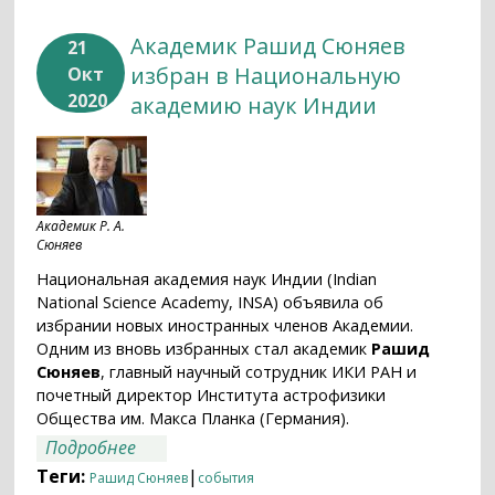
Академик Рашид Сюняев
21
избран в Национальную
Окт
2020
академию наук Индии
Академик Р. А.
Сюняев
Национальная академия наук Индии (Indian
National Science Academy, INSA) объявила об
избрании новых иностранных членов Академии.
Одним из вновь избранных стал академик
Рашид
Сюняев
, главный научный сотрудник ИКИ РАН и
почетный директор Института астрофизики
Общества им. Макса Планка (Германия).
о Академик Рашид Сюняев избран в
Подробнее
Национальную академию наук Индии
Теги:
|
Рашид Сюняев
события