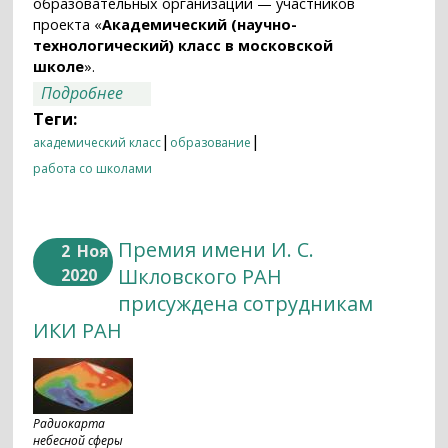
образовательных организаций — участников
проекта «
Академический (научно-
технологический) класс в московской
школе
».
о Основы программирования для
Подробнее
будущих исследователей космоса
Теги:
|
|
академический класс
образование
работа со школами
Премия имени И. С.
2
Ноя
Шкловского РАН
2020
присуждена сотрудникам
ИКИ РАН
Радиокарта
небесной сферы