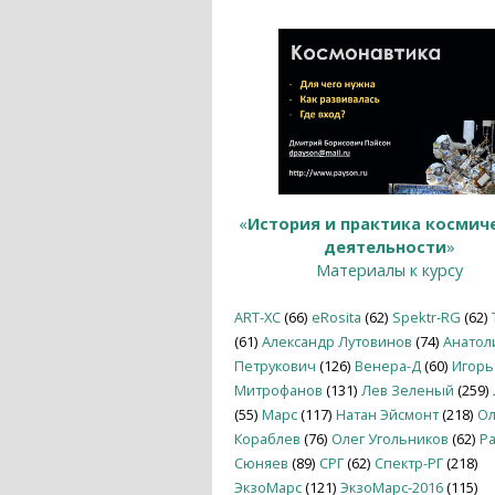
«
История и практика космич
деятельности
»
Материалы к курсу
ART-XC
(66)
eRosita
(62)
Spektr-RG
(62)
(61)
Александр Лутовинов
(74)
Анатол
Петрукович
(126)
Венера-Д
(60)
Игорь
Митрофанов
(131)
Лев Зеленый
(259)
(55)
Марс
(117)
Натан Эйсмонт
(218)
Ол
Кораблев
(76)
Олег Угольников
(62)
Р
Сюняев
(89)
СРГ
(62)
Спектр-РГ
(218)
ЭкзоМарс
(121)
ЭкзоМарс-2016
(115)