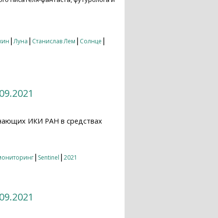
21
|
|
|
|
хин
Луна
Станислав Лем
Солнце
09.2021
нающих ИКИ РАН в средствах
21
|
|
мониторинг
Sentinel
2021
09.2021