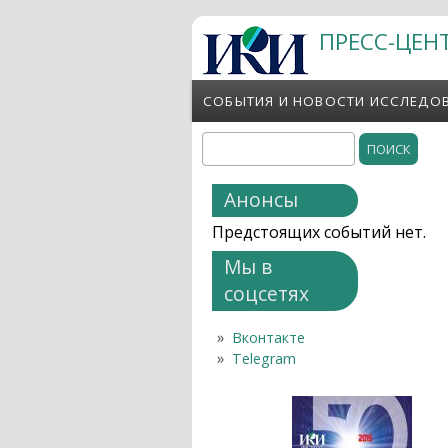
Перейти к основному содержанию
ПРЕСС-ЦЕН
СОБЫТИЯ И НОВОСТИ ИССЛЕДО
Поиск
Форма поиска
Анонсы
Предстоящих событий нет.
Мы в
соцсетях
Вконтакте
Telegram