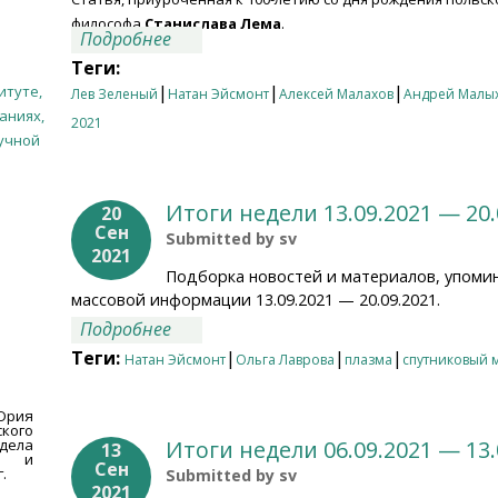
философа
Станислава Лема
.
о Итоги недели 20.09.2021 — 27.09.20
Подробнее
Теги:
|
|
|
итуте,
Лев Зеленый
Натан Эйсмонт
Алексей Малахов
Андрей Малы
аниях,
2021
учной
Итоги недели 13.09.2021 — 20.
20
Сен
Submitted by
sv
2021
Подборка новостей и материалов, упоми
массовой информации 13.09.2021 — 20.09.2021.
о Итоги недели 13.09.2021 — 20.09.20
Подробнее
Теги:
|
|
|
Натан Эйсмонт
Ольга Лаврова
плазма
спутниковый 
Юрия
кого
дела
Итоги недели 06.09.2021 — 13.
13
ии и
Сен
.
Submitted by
sv
2021