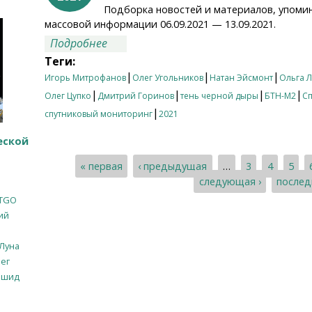
Подборка новостей и материалов, упоми
массовой информации 06.09.2021 — 13.09.2021.
о Итоги недели 06.09.2021 — 13.09.20
Подробнее
Теги:
|
|
|
Игорь Митрофанов
Олег Угольников
Натан Эйсмонт
Ольга 
|
|
|
|
Олег Цупко
Дмитрий Горинов
тень черной дыры
БТН-М2
Сп
|
спутниковый мониторинг
2021
еской
« первая
‹ предыдущая
…
3
4
5
Страницы
следующая ›
послед
TGO
ий
Луна
ег
ашид