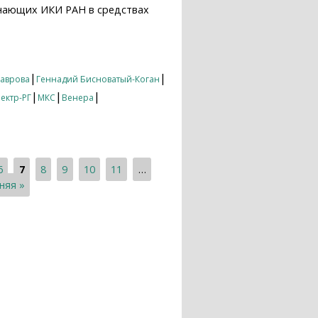
нающих ИКИ РАН в средствах
21
|
|
Лаврова
Геннадий Бисноватый-Коган
|
|
|
ектр-РГ
МКС
Венера
6
7
8
9
10
11
…
няя »