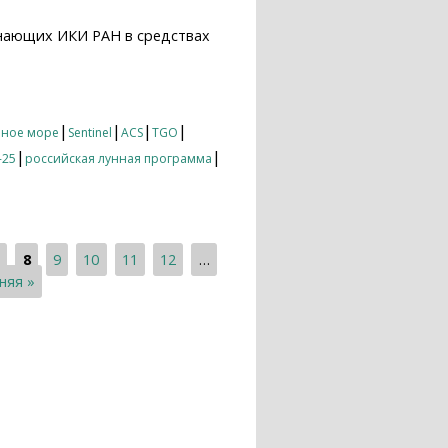
нающих ИКИ РАН в средствах
21
|
|
|
|
рное море
Sentinel
ACS
TGO
|
|
-25
российская лунная программа
7
8
9
10
11
12
…
няя »