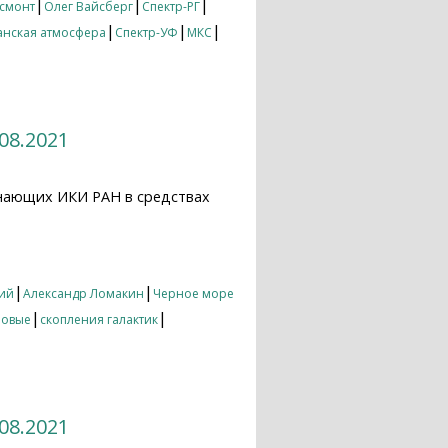
|
|
|
смонт
Олег Вайсберг
Спектр-РГ
|
|
|
анская атмосфера
Спектр-УФ
МКС
08.2021
нающих ИКИ РАН в средствах
21
|
|
ий
Александр Ломакин
Черное море
|
|
новые
скопления галактик
08.2021