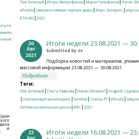
|
|
|
Лев Зеленый
Игорь Митрофанов
Марат Гильфанов
Натан Эй
|
|
|
eRosita
сверхмассивные черные дыры
Марс-Экспресс
марси
|
БТН-М2
2021
итуте,
аниях,
учной
Итоги недели 23.08.2021 — 30.
30
Авг
Submitted by
sv
2021
Подборка новостей и материалов, упоми
массовой информации 23.08.2021 — 30.08.2021.
о Итоги недели 23.08.2021 — 30.08.20
Подробнее
Теги:
|
|
|
Лев Зеленый
Ольга Лаврова
Натан Эйсмонт
Андрей Садовск
|
|
|
|
|
спутниковый мониторинг
Sentinel
Спектр-РГ
eRosita
сверх
|
|
Летняя космическая школа
МКС
2021
Юрия
кого
дела
ии и
Итоги недели 16.08.2021 — 23.
23
.
Авг