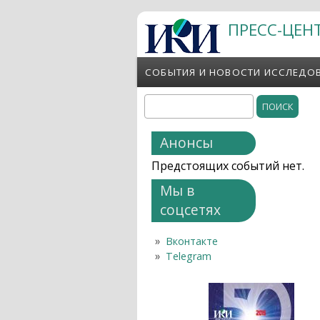
Перейти к основному содержанию
ПРЕСС-ЦЕН
СОБЫТИЯ И НОВОСТИ ИССЛЕДО
Поиск
Форма поиска
Анонсы
Предстоящих событий нет.
Мы в
соцсетях
Вконтакте
Telegram