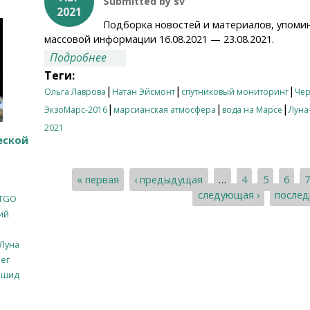
Submitted by
sv
2021
Подборка новостей и материалов, упоми
массовой информации 16.08.2021 — 23.08.2021.
о Итоги недели 16.08.2021 — 23.08.20
Подробнее
Теги:
|
|
|
Ольга Лаврова
Натан Эйсмонт
спутниковый мониторинг
Че
|
|
|
ЭкзоМарс-2016
марсианская атмосфера
вода на Марсе
Луна
2021
еской
« первая
‹ предыдущая
…
4
5
6
Страницы
следующая ›
послед
TGO
ий
Луна
ег
ашид