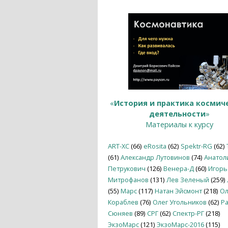
«
История и практика космич
деятельности
»
Материалы к курсу
ART-XC
(66)
eRosita
(62)
Spektr-RG
(62)
(61)
Александр Лутовинов
(74)
Анатол
Петрукович
(126)
Венера-Д
(60)
Игорь
Митрофанов
(131)
Лев Зеленый
(259)
(55)
Марс
(117)
Натан Эйсмонт
(218)
Ол
Кораблев
(76)
Олег Угольников
(62)
Р
Сюняев
(89)
СРГ
(62)
Спектр-РГ
(218)
ЭкзоМарс
(121)
ЭкзоМарс-2016
(115)