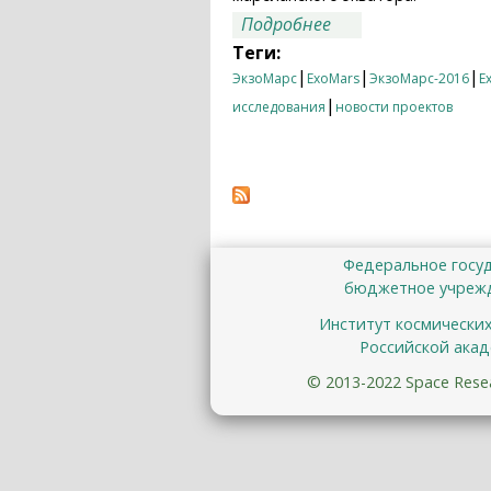
о На дне марсианс
Подробнее
Теги:
|
|
|
ЭкзоМарс
ExoMars
ЭкзоМарс-2016
E
|
исследования
новости проектов
Федеральное госу
бюджетное учрежд
Институт космически
Российской акад
© 2013-2022 Space Resear