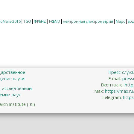
кого каньона Долина Маринера может располагаться гиг
|
|
|
|
|
|
xoMars-2016
TGO
ФРЕНД
FREND
нейтронная спектрометрия
Марс
вод
дарственное
Пресс-служ
ение науки
E-mail:
press
Вконтакте:
http
х исследований
Max:
https://max.r
емии наук
Telegram:
https
ch Institute (IKI)