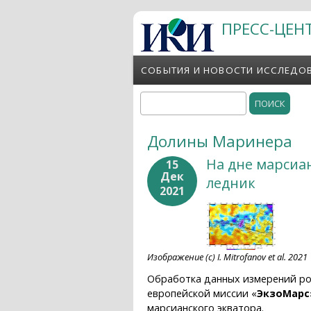
Перейти к основному содержанию
ПРЕСС-ЦЕН
СОБЫТИЯ И НОВОСТИ ИССЛЕДО
Поиск
Форма поиска
Долины Маринера
На дне марсиа
15
Дек
ледник
2021
Изображение (c) I. Mitrofanov et al. 2021
Обработка данных измерений ро
европейской миссии «
ЭкзоМарс
марсианского экватора.