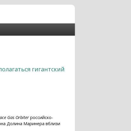
олагаться гигантский
ace Gas Orbiter
российско-
ьона Долина Маринера вблизи