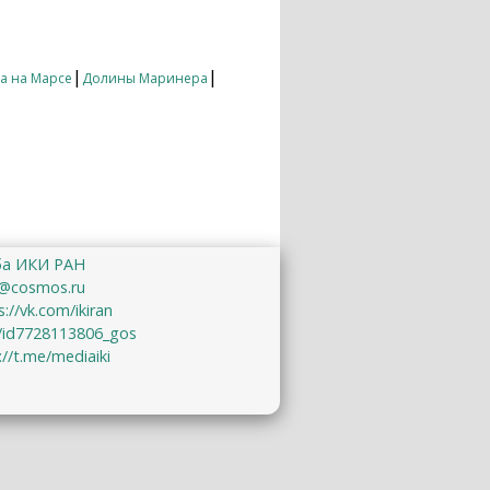
антский ледник
|
|
а на Марсе
Долины Маринера
ба ИКИ РАН
@cosmos.ru
s://vk.com/ikiran
u/id7728113806_gos
://t.me/mediaiki