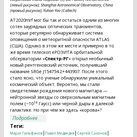
(левый рисунок); Shanghai Astronomical Observatory, China
(правый рисунок); Yuhan Yao (Caltech)
AT2020mrf мог бы так и остаться одним из многих
сотен заурядных оптических транзиентов,
которые регулярно обнаруживает система
оповещения о метеоритной опасности ATLAS
(США). Однако в этом же месте и примерно в то
же время телескоп еРОЗИТА орбитальной
обсерватории «
Спектр-РГ
» открыл необычный
новый рентгеновский источник, получивший
название SRGe J154754.2+443907. После этого
стало ясно, что ученые обнаружили уникальный
космический объект. Вероятно, мы стали
свидетелями рождения нового магнитара —
нейтронной звезды со сверхсильным магнитным
14
полем (~10
Гаусс) или черной дыры в далекой
галактике. Но при чём же здесь «корова»?
о Телескоп СРГ/ еРОЗИТА открыл
Подробнее
рентгеновское излучение самой яркой
Теги:
«коровы» на небе
|
|
|
Марат Гильфанов
Павел Медведев
Сергей Сазонов