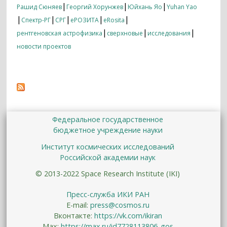
|
|
|
Рашид Сюняев
Георгий Хорунжев
Юйхань Яо
Yuhan Yao
|
|
|
|
|
Спектр-РГ
СРГ
еРОЗИТА
eRosita
|
|
|
рентгеновская астрофизика
сверхновые
исследования
новости проектов
Федеральное государственное
бюджетное учреждение науки
Институт космических исследований
Российской академии наук
© 2013-2022 Space Research Institute (IKI)
Пресс-служба ИКИ РАН
E-mail:
press@cosmos.ru
Вконтакте:
https://vk.com/ikiran
Max:
https://max.ru/id7728113806_gos