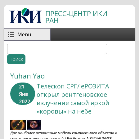
Перейти к основному содержанию
ПРЕСС-ЦЕНТР ИКИ
РАН
Menu
Поиск
Форма поиска
Yuhan Yao
Телескоп СРГ/ еРОЗИТА
21
открыл рентгеновское
Янв
2022
излучение самой яркой
«коровы» на небе
Две наиболее вероятные модели компактного объекта в
сверхновых типа «коровы» (с) Bill Paxton, NRAO/AUI/NSF