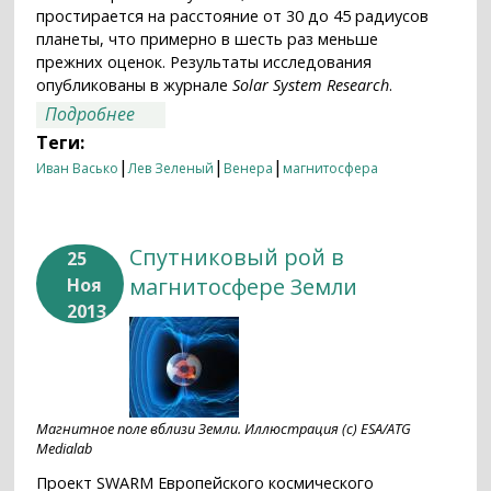
простирается на расстояние от 30 до 45 радиусов
планеты, что примерно в шесть раз меньше
прежних оценок. Результаты исследования
опубликованы в журнале
Solar System Research
.
о Магнитный хвост Венеры оказался в
Подробнее
шесть раз короче
Теги:
|
|
|
Иван Васько
Лев Зеленый
Венера
магнитосфера
Спутниковый рой в
25
магнитосфере Земли
Ноя
2013
Магнитное поле вблизи Земли. Иллюстрация (c) ESA/ATG
Medialab
Проект SWARM Европейского космического