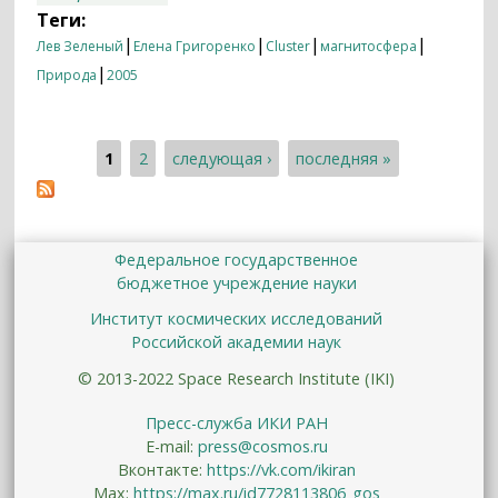
подобно Фениксу
Теги:
|
|
|
|
Лев Зеленый
Елена Григоренко
Cluster
магнитосфера
|
Природа
2005
1
2
следующая ›
последняя »
Страницы
Федеральное государственное
бюджетное учреждение науки
Институт космических исследований
Российской академии наук
© 2013-2022 Space Research Institute (IKI)
Пресс-служба ИКИ РАН
E-mail:
press@cosmos.ru
Вконтакте:
https://vk.com/ikiran
Max:
https://max.ru/id7728113806_gos