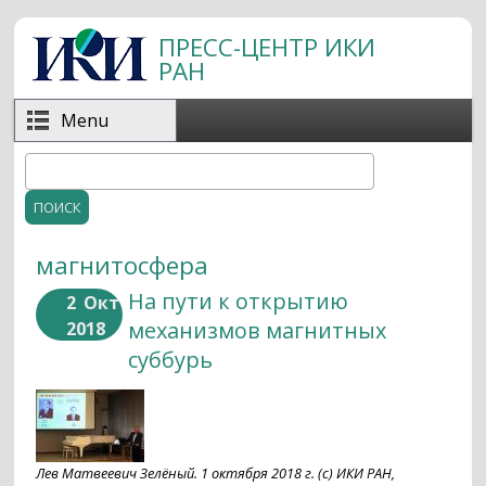
Перейти к основному содержанию
ПРЕСС-ЦЕНТР ИКИ
РАН
Menu
Поиск
Форма поиска
магнитосфера
На пути к открытию
2
Окт
механизмов магнитных
2018
суббурь
Лев Матвеевич Зелёный. 1 октября 2018 г. (с) ИКИ РАН,