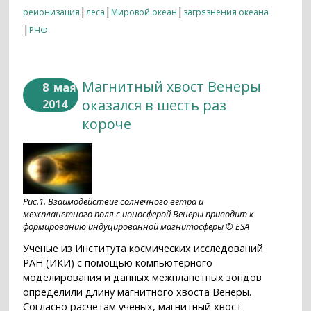
|
|
|
реионизация
леса
Мировой океан
загрязнения океана
|
РНФ
Магнитный хвост Венеры
8
мая
оказался в шесть раз
2014
короче
Рис.1. Взаимодействие солнечного ветра и
межпланетного поля с ионосферой Венеры приводит к
формированию индуцированной магнитосферы © ESA
Ученые из Института космических исследований
РАН (ИКИ) с помощью компьютерного
моделирования и данных межпланетных зондов
определили длину магнитного хвоста Венеры.
Согласно расчетам ученых, магнитный хвост