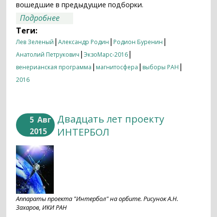
вошедшие в предыдущие подборки.
о Итоги недели 01.11.2016 – 07.11.2016
Подробнее
Теги:
|
|
|
Лев Зеленый
Александр Родин
Родион Буренин
|
|
Анатолий Петрукович
ЭкзоМарс-2016
|
|
|
венерианская программа
магнитосфера
выборы РАН
2016
Двадцать лет проекту
5
Авг
ИНТЕРБОЛ
2015
Аппараты проекта "Интербол" на орбите. Рисунок А.Н.
Захаров, ИКИ РАН