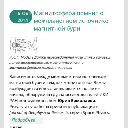
Магнитосфера помнит о
6
Окт
межпланетном источнике
2014
магнитной бури
Рис. 1. Модель Данжи пересоединения магнитных силовых
линий межпланетного магнитного поля и
магнитосферного магнитного поля
Зависимость между межпланетным источником
магнитной бури и тем, как магнитосфера Земли
возбуждается и восстанавливается после её
начала, обнаружила группа исследователей ИКИ
РАН под руководством
Юрия Ермолаева
.
Результаты работы приняты к публикации в
Journal of Geophysical Research
, серия Space Physics.
о Магнитосфера помнит о
Подробнее
межпланетном источнике магнитной
Теги: