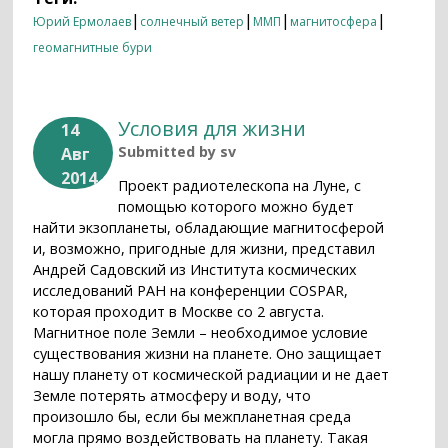
бури
|
|
|
|
Юрий Ермолаев
солнечный ветер
ММП
магнитосфера
геомагнитные бури
Условия для жизни
14
Submitted by
sv
Авг
2014
Проект радиотелескопа на Луне, с
помощью которого можно будет
найти экзопланеты, обладающие магнитосферой
и, возможно, пригодные для жизни, представил
Андрей Садовский из Института космических
исследований РАН на конференции COSPAR,
которая проходит в Москве со 2 августа.
Магнитное поле Земли – необходимое условие
существования жизни на планете. Оно защищает
нашу планету от космической радиации и не дает
Земле потерять атмосферу и воду, что
произошло бы, если бы межпланетная среда
могла прямо воздействовать на планету. Такая