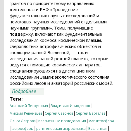
грантов по приоритетному направлению
деятельности РНФ «Проведение
фундаментальных научных исследований и
поисковых научных исследований отдельными
научными группами». Темы, получившие
поддержку, включают как фундаментальные
исследования космоса: космической плазмы,
сверхплотных астрофизических объектов и
эволюции ранней Вселенной, — так и
исследования нашей родной планеты, которые
ведутся с помощью космических аппаратов,
специализирующихся на дистанционном
исследовании Земли: экологического состояния
российских лесов и акваторий российских морей.
о О космосе и о Земле: проекты ИКИ РАН
Подробнее
получили поддержку Российского
Теги:
научного фонда
|
|
Анатолий Петрукович
Владислав Измоденов
|
|
|
Михаил Ревнивцев
Сергей Сазонов
Сергей Барталев
|
|
Ольга Лаврова
плазменные исследования
магнитосфера
|
|
|
|
астросферы
рентгеновская астрофизика
Вселенная