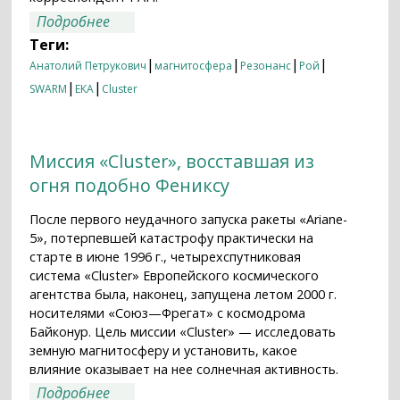
о Спутниковый рой в магнитосфере
Подробнее
Земли
Теги:
|
|
|
|
Анатолий Петрукович
магнитосфера
Резонанс
Рой
|
|
SWARM
ЕКА
Cluster
Миссия «Cluster», восставшая из
огня подобно Фениксу
После первого неудачного запуска ракеты «Ariane-
5», потерпевшей катастрофу практически на
старте в июне 1996 г., четырехспутниковая
система «Cluster» Европейского космического
агентства была, наконец, запущена летом 2000 г.
носителями «Союз—Фрегат» с космодрома
Байконур. Цель миссии «Cluster» — исследовать
земную магнитосферу и установить, какое
влияние оказывает на нее солнечная активность.
о Миссия «Cluster», восставшая из огня
Подробнее