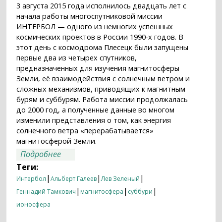
3 августа 2015 года исполнилось двадцать лет с
начала работы многоспутниковой миссии
ИНТЕРБОЛ — одного из немногих успешных
космических проектов в России 1990-х годов. В
этот день с космодрома Плесецк были запущены
первые два из четырех спутников,
предназначенных для изучения магнитосферы
Земли, её взаимодействия с солнечным ветром и
сложных механизмов, приводящих к магнитным
бурям и суббурям. Работа миссии продолжалась
до 2000 год, а полученные данные во многом
изменили представления о том, как энергия
солнечного ветра «перерабатывается»
магнитосферой Земли.
о Двадцать лет проекту ИНТЕРБОЛ
Подробнее
Теги:
|
|
|
Интербол
Альберт Галеев
Лев Зеленый
|
|
|
Геннадий Тамкович
магнитосфера
суббури
ионосфера