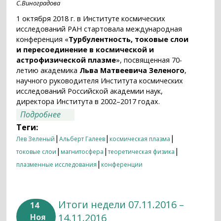
С.Виноградова
1 октября 2018 г. в Институте космических
исследований РАН стартовала международная
конференция «
Турбулентность, токовые слои
и пересоединение в космической и
астрофизической плазме
», посвященная 70-
летию академика
Льва Матвеевича Зеленого
,
научного руководителя Института космических
исследований Российской академии наук,
директора Института в 2002–2017 годах.
о На пути к открытию механизмов
Подробнее
магнитных суббурь
Теги:
|
|
|
Лев Зеленый
Альберт Галеев
космическая плазма
|
|
|
токовые слои
магнитосфера
теоретическая физика
|
плазменные исследования
конференции
Итоги недели 07.11.2016 –
14
14.11.2016
Ноя