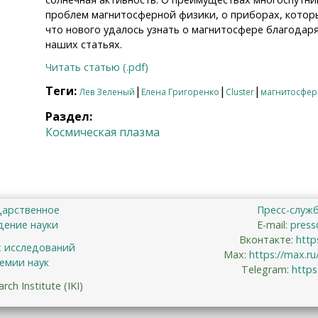
проблем магнитосферной физики, о приборах, которы
что нового удалось узнать о магнитосфере благодаря
наших статьях.
Читать статью (.pdf)
Теги:
|
|
|
Лев Зеленый
Елена Григоренко
Cluster
магнитосфер
Раздел:
Космическая плазма
дарственное
Пресс-служ
ение науки
E-mail:
press
Вконтакте:
http
х исследований
Max:
https://max.r
емии наук
Telegram:
https
ch Institute (IKI)