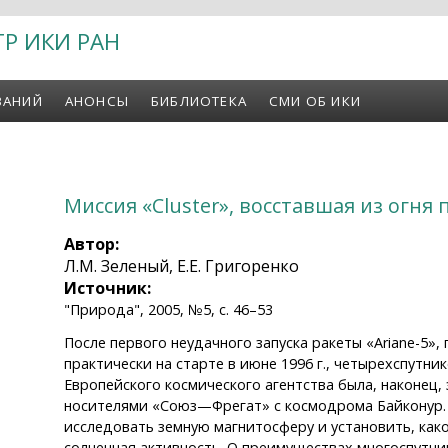
ТР ИКИ РАН
ВАНИЙ
АНОНСЫ
БИБЛИОТЕКА
СМИ ОБ ИКИ
Миссия «Cluster», восставшая из огня
Автор:
Л.М. Зеленый, Е.Е. Григоренко
Источник:
"Природа", 2005, №5, с. 46–53
После первого неудачного запуска ракеты «Ariane-5»
практически на старте в июне 1996 г., четырехспутник
Европейского космического агентства была, наконец, 
носителями «Союз—Фрегат» с космодрома Байконур. 
исследовать земную магнитосферу и установить, како
солнечная активность. О преимуществах многоспутн