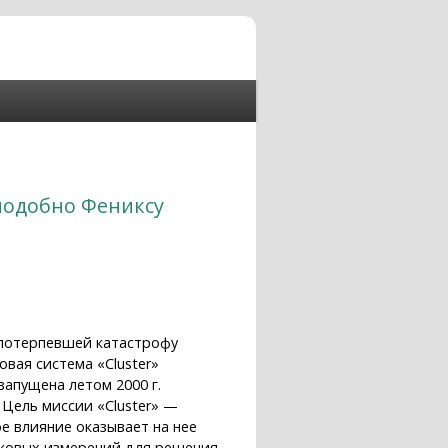
 подобно Фениксу
, потерпевшей катастрофу
овая система «Cluster»
запущена летом 2000 г.
Цель миссии «Cluster» —
е влияние оказывает на нее
иковых измерений для решения