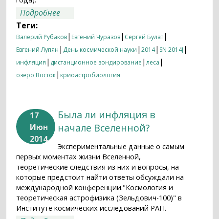
о День космической науки – 2014
Подробнее
Теги:
|
|
|
Валерий Рубаков
Евгений Чуразов
Сергей Булат
|
|
|
|
Евгений Лупян
День космической науки
2014
SN 2014J
|
|
|
инфляция
дистанционное зондирование
леса
|
озеро Восток
криоастробиология
Была ли инфляция в
17
начале Вселенной?
Июн
2014
Экспериментальные данные о самым
первых моментах жизни Вселенной,
теоретические следствия из них и вопросы, на
которые предстоит найти ответы обсуждали на
международной конференции."Космология и
теоретическая астрофизика (Зельдович-100)" в
Институте космических исследований РАН.