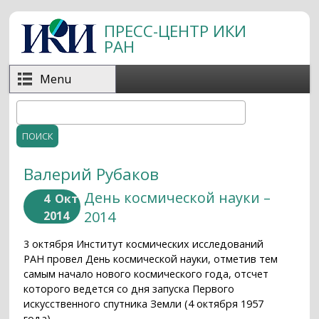
Перейти к основному содержанию
ПРЕСС-ЦЕНТР ИКИ
РАН
Menu
Поиск
Форма поиска
Валерий Рубаков
День космической науки –
4
Окт
2014
2014
3 октября Институт космических исследований
РАН провел День космической науки, отметив тем
самым начало нового космического года, отсчет
которого ведется со дня запуска Первого
искусственного спутника Земли (4 октября 1957
года).