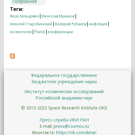
о Была ли инфляция в начале
Подробнее
Вселенной?
Теги:
|
|
Яков Зельдович
Вячеслав Муханов
|
|
|
Алексей Старобинский
Валерий Рубаков
инфляция
|
|
космология
Planck
конференции
Федеральное государственное
бюджетное учреждение науки
Институт космических исследований
Российской академии наук
© 2013-2022 Space Research Institute (IKI)
Пресс-служба ИКИ РАН
E-mail:
press@cosmos.ru
Вконтакте:
https://vk.com/ikiran