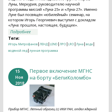
Луны, Меркурия, руководителю научной
программы миссий «Луна-25» и «Луна-27». Именно
Луне был посвящён «юбилейный» семинар, на
котором Игорь Георгиевич выступил с докладом
«Луна: прошлое, настоящее, будущее».
о «Лунная диагональ» Игоря
Подробнее
Митрофанова
Теги:
|
|
|
|
|
|
|
Игорь Митрофанов
ЛЕНД
LEND
ЛРО
LRO
Луна
вода
|
водяной лед
лунная программа
Первое включение МГНС
15
на борту «БепиКоломбо»
Ноя
2018
Прибор МГНС. Лётный образец (с) ИКИ РАН, отдел ядерной