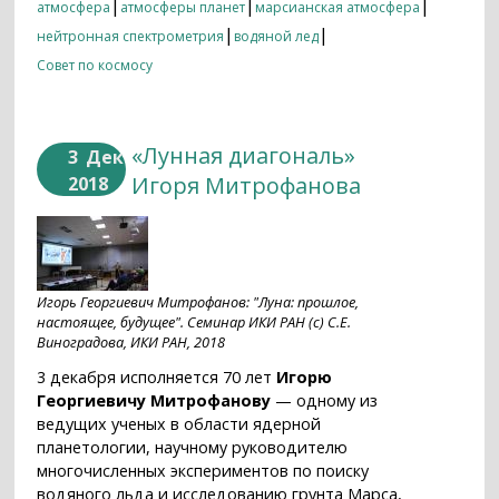
|
|
|
атмосфера
атмосферы планет
марсианская атмосфера
|
|
нейтронная спектрометрия
водяной лед
Совет по космосу
«Лунная диагональ»
3
Дек
Игоря Митрофанова
2018
Игорь Георгиевич Митрофанов: "Луна: прошлое,
настоящее, будущее". Семинар ИКИ РАН (с) С.Е.
Виноградова, ИКИ РАН, 2018
3 декабря исполняется 70 лет
Игорю
Георгиевичу Митрофанову
— одному из
ведущих ученых в области ядерной
планетологии, научному руководителю
многочисленных экспериментов по поиску
водяного льда и исследованию грунта Марса,