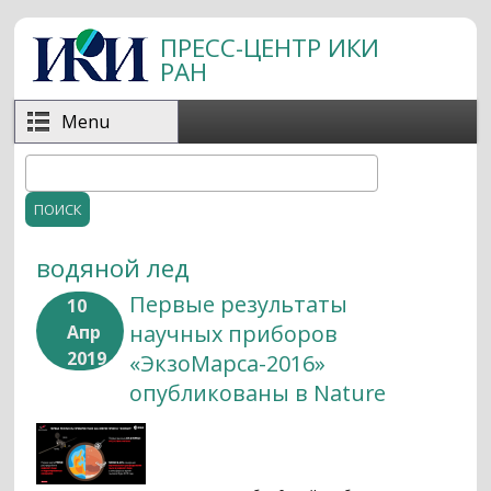
Перейти к основному содержанию
ПРЕСС-ЦЕНТР ИКИ
РАН
Menu
Поиск
Форма поиска
водяной лед
Первые результаты
10
научных приборов
Апр
2019
«ЭкзоМарса-2016»
опубликованы в Nature