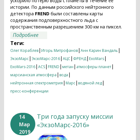
ускорило потерю воды с планеты в течение её
истории. По данным российского нейтронного
детектора
FREND
были составлены карты
содержания подповерхностного льда с
пространственным разрешением 300 км на пиксел.
о Первые результаты научных
Подробнее
приборов «ЭкзоМарса-2016»
Теги:
опубликованы в Nature
|
|
|
Олег Кораблев
Игорь Митрофанов
Анн Карин Вандаль
|
|
|
|
|
ЭкзоМарс
ЭкзоМарс-2016
АЦС
ФРЕНД
ExoMars
|
|
|
|
|
ExoMars-2016
ACS
FREND
метан
атмосферы планет
|
|
марсианская атмосфера
вода
|
|
|
нейтронная спектрометрия
Марс
водяной лед
пресс-конференции
Три года запуску миссии
14
«ЭкзоМарс-2016»
Мар
2019