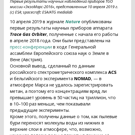
Первые результаты научных наблюдений приборов TGO
миссии «ЭкзоМарс-2016», представленные 10 апреля 2019 г.
(с) ESA; spacecraft: ESA/ATG medialab
10 апреля 2019 в журнале
Nature
опубликованы
первые результаты научных приборов аппарата
Trace Gas Orbiter
, полученные с начала его работы
в апреле 2018 года. Они были представлены на
пресс-конференции
в ходе Генеральной
ассамблеи Европейского союза наук о Земле в
Вене (Австрия).
Основной вывод, сделанный по данным
российского спектрометрического комплекса
ACS
и бельгийского эксперимента
NOMAD
, — в
атмосфере Марса не удалось зарегистрировать
метан, а поэтому его концентрациям вряд ли
превышает уровень в 50 частиц на триллион, что
в 10–100 раз меньше, чем показывали
предыдущие эксперименты.
Кроме этого, получены данные о том, как пылевые
бури переносят молекулы воды из нижних в
верхние слои в атмосфере, что, возможно,