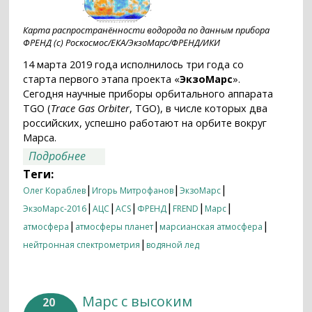
Карта распространённости водорода по данным прибора
ФРЕНД (с) Роскосмос/ЕКА/ЭкзоМарс/ФРЕНД/ИКИ
14 марта 2019 года исполнилось три года со
старта первого этапа проекта «
ЭкзоМарс
».
Сегодня научные приборы орбитального аппарата
TGO (
Trace Gas Orbiter
, TGO), в числе которых два
российских, успешно работают на орбите вокруг
Марса.
о Три года запуску миссии
Подробнее
«ЭкзоМарс-2016»
Теги:
|
|
|
Олег Кораблев
Игорь Митрофанов
ЭкзоМарс
|
|
|
|
|
|
ЭкзоМарс-2016
АЦС
ACS
ФРЕНД
FREND
Марс
|
|
|
атмосфера
атмосферы планет
марсианская атмосфера
|
нейтронная спектрометрия
водяной лед
Марс с высоким
20