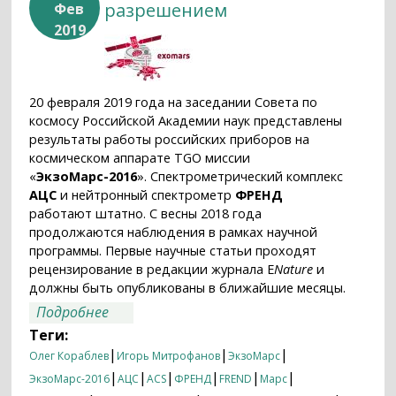
разрешением
Фев
2019
20 февраля 2019 года на заседании Совета по
космосу Российской Академии наук представлены
результаты работы российских приборов на
космическом аппарате TGO миссии
«
ЭкзоМарс-2016
». Спектрометрический комплекс
АЦС
и нейтронный спектрометр
ФРЕНД
работают штатно. С весны 2018 года
продолжаются наблюдения в рамках научной
программы. Первые научные статьи проходят
рецензирование в редакции журнала E
Nature
и
должны быть опубликованы в ближайшие месяцы.
о Марс с высоким разрешением
Подробнее
Теги:
|
|
|
Олег Кораблев
Игорь Митрофанов
ЭкзоМарс
|
|
|
|
|
|
ЭкзоМарс-2016
АЦС
ACS
ФРЕНД
FREND
Марс