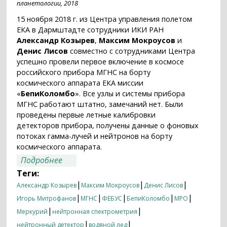
планетологии, 2018
15 ноября 2018 г. из Центра управления полетом
ЕКА в Дармштадте сотрудники ИКИ РАН
Александр Козырев
,
Максим Мокроусов
и
Денис Лисов
совместно с сотрудниками Центра
успешно провели первое включение в космосе
российского прибора МГНС на борту
космического аппарата ЕКА миссии
«
БепиКоломбо
». Все узлы и системы прибора
МГНС работают штатно, замечаний нет. Были
проведены первые летные калибровки
детекторов прибора, получены данные о фоновых
потоках гамма-лучей и нейтронов на борту
космического аппарата.
о Первое включение МГНС на борту
Подробнее
«БепиКоломбо»
Теги:
|
|
|
Александр Козырев
Максим Мокроусов
Денис Лисов
|
|
|
|
|
Игорь Митрофанов
МГНС
ФЕБУС
БепиКоломбо
MPO
|
|
Меркурий
нейтронная спектрометрия
|
|
нейтронный детектор
водяной лед