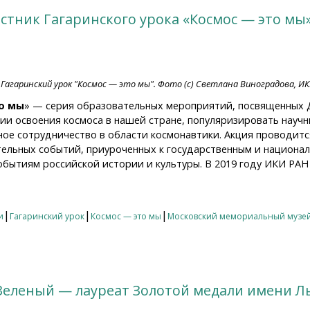
тник Гагаринского урока «Космос — это мы»
 Гагаринский урок "Космос — это мы". Фото (с) Светлана Виноградова, ИК
о мы
» — серия образовательных мероприятий, посвященных 
ии освоения космоса в нашей стране, популяризировать науч
е сотрудничество в области космонавтики. Акция проводится
тельных событий, приуроченных к государственным и национа
бытиям российской истории и культуры. В 2019 году ИКИ РАН 
ник Гагаринского урока «Космос — это мы» 2019 года
|
|
|
и
Гагаринский урок
Космос — это мы
Московский мемориальный музей
Зеленый — лауреат Золотой медали имени Л