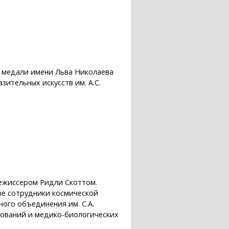
й медали имени Льва Николаева
ительных искусств им. А.С.
режиссером Ридли Скоттом.
ые сотрудники космической
ного объединения им. С.А.
дований и медико-биологических