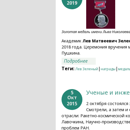
2019
Золотая медаль имени Льва Николаев
Академик
Лев Матвеевич Зеле
2018 года. Церемония вручения м
Пушкина.
о Академик Лев Зе
Подробнее
Теги:
|
|
Лев Зеленый
награды
медал
Ученые и инже
5
Окт
2015
2 октября состоялся
Смотрели, а затем и
отрасли: Ракетно-космической к
Лавочкина, Научно-производств
проблем РАН.