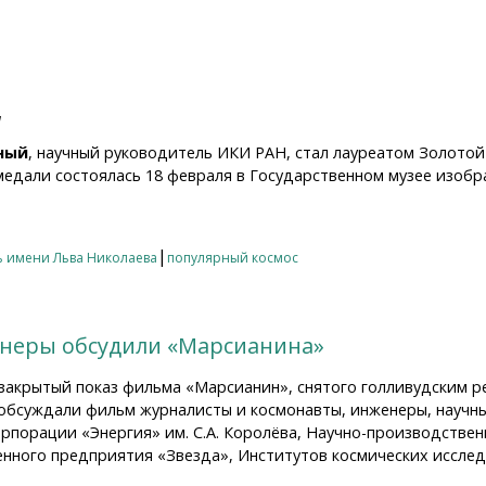
а
ный
, научный руководитель ИКИ РАН, стал лауреатом Золото
едали состоялась 18 февраля в Государственном музее изобраз
леный — лауреат Золотой медали имени Льва Николаева
|
ь имени Льва Николаева
популярный космос
неры обсудили «Марсианина»
 закрытый показ фильма «Марсианин», снятого голливудским 
 обсуждали фильм журналисты и космонавты, инженеры, научн
орпорации «Энергия» им. С.А. Королёва, Научно-производствен
енного предприятия «Звезда», Институтов космических иссле