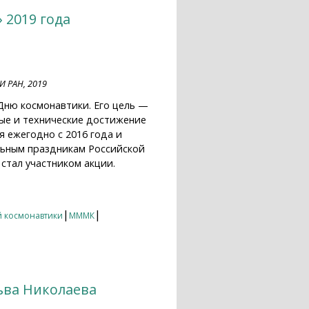
 2019 года
И РАН, 2019
Дню космонавтики. Его цель —
ные и технические достижение
 ежегодно с 2016 года и
льным праздникам Российской
стал участником акции.
|
|
 космонавтики
МММК
ьва Николаева