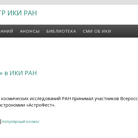
ТР ИКИ РАН
ВАНИЙ
АНОНСЫ
БИБЛИОТЕКА
СМИ ОБ ИКИ
т» в ИКИ РАН
т космических исследований РАН принимал участников Всерос
астрономии «АстроФест».
 в ИКИ РАН
|
популярный космос