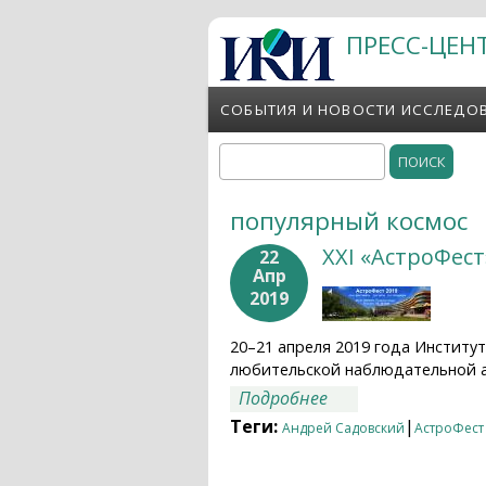
Перейти к основному содержанию
ПРЕСС-ЦЕН
СОБЫТИЯ И НОВОСТИ ИССЛЕДО
Поиск
Форма поиска
популярный космос
XXI «АстроФес
22
Апр
2019
20–21 апреля 2019 года Институ
любительской наблюдательной 
о XXI «АстроФест»
Подробнее
Теги:
|
Андрей Садовский
АстроФест