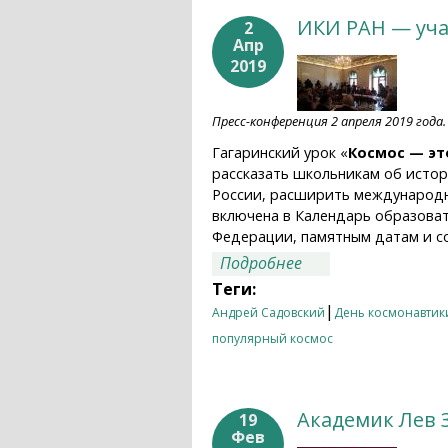
ИКИ РАН — учас
2
Апр
2019
Пресс-конференция 2 апреля 2019 года.
Гагаринский урок «
Космос — эт
рассказать школьникам об истор
России, расширить международно
включена в Календарь образова
Федерации, памятным датам и со
о ИКИ РАН — участ
Подробнее
Теги:
|
Андрей Садовский
День космонавтик
популярный космос
Академик Лев 
19
Фев