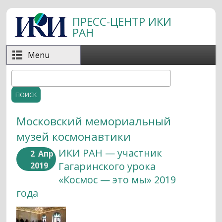
Перейти к основному содержанию
ПРЕСС-ЦЕНТР ИКИ
РАН
Menu
Поиск
Форма поиска
Московский мемориальный
музей космонавтики
ИКИ РАН — участник
2
Апр
Гагаринского урока
2019
«Космос — это мы» 2019
года